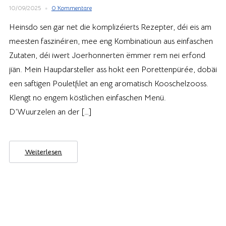
10/09/2025
0 Kommentare
Heinsdo sen gar net die komplizéierts Rezepter, déi eis am
meesten faszinéiren, mee eng Kombinatioun aus einfaschen
Zutaten, déi iwert Joerhonnerten ëmmer rem nei erfond
jiän. Mein Haupdarsteller ass hokt een Porettenpürée, dobäi
een saftigen Pouletfilet an eng aromatisch Kooschelzooss.
Klengt no engem köstlichen einfaschen Menü.
D’Wuurzelen an der […]
Weiterlesen