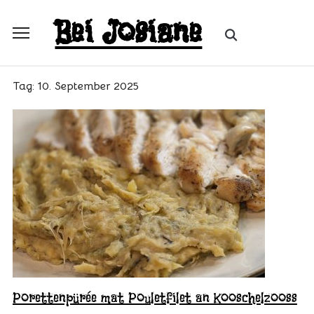
Skip
Bei Josiane
to
Search
Toggle
content
for:
sidebar
&
Tag:
10. September 2025
navigation
Porettenpürée mat Pouletfilet an Kooschelzooss