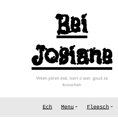
Skip
to
Bei
content
Josiane
Ween jiären ësst, liiert o siier, goud ze
kooschen
Ech
Menu
Fleesch