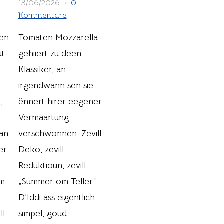
13/06/2026
0
Kommentare
pen
Tomaten Mozzarella
ût
gehiiert zu deen
Klassiker, an
irgendwann sen sie
,
ënnert hirer eegener
Vermaartung
an.
verschwonnen. Zevill
er
Deko, zevill
Reduktioun, zevill
om
„Summer om Teller“.
D’Iddi ass eigentlich
ll
simpel, goud