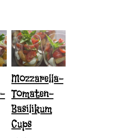
Mozzarella-
o-
Tomaten-
Basilikum
Cups