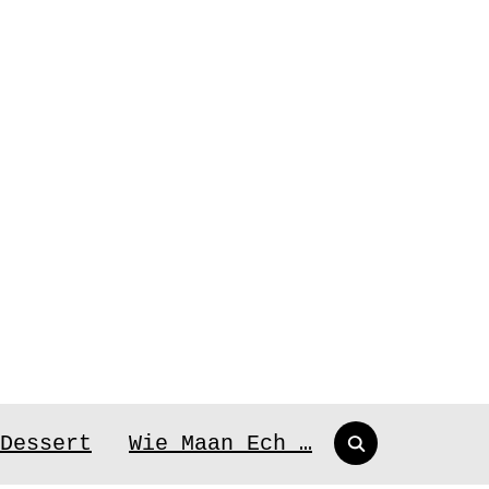
Search
Dessert
Wie Maan Ech …
for: