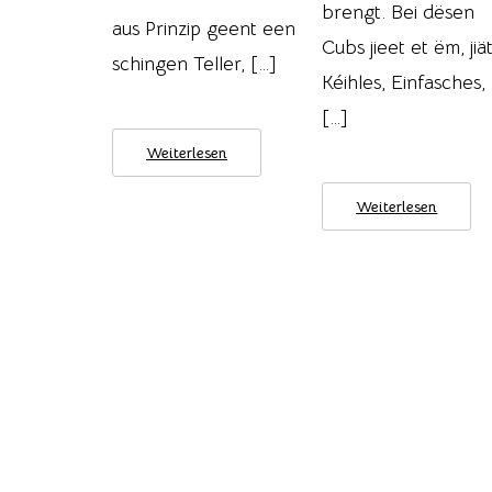
brengt. Bei dësen
aus Prinzip geent een
Cubs jieet et ëm, jiä
schingen Teller, […]
Kéihles, Einfasches,
[…]
Weiterlesen
Weiterlesen