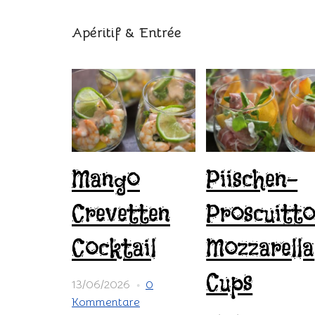
Apéritif & Entrée
Mango
Piischen-
Crevetten
Proscuitt
Cocktail
Mozzarella
Cups
13/06/2026
0
Kommentare