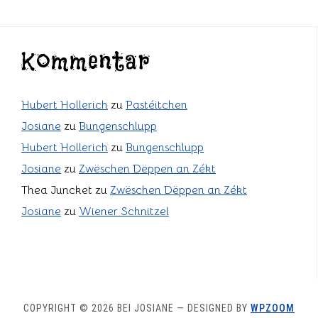
Kommentar
Hubert Hollerich
zu
Pastéitchen
Josiane
zu
Bungenschlupp
Hubert Hollerich
zu
Bungenschlupp
Josiane
zu
Zwëschen Dëppen an Zékt
Thea Juncket
zu
Zwëschen Dëppen an Zékt
Josiane
zu
Wiener Schnitzel
COPYRIGHT © 2026 BEI JOSIANE
— DESIGNED BY
WPZOOM