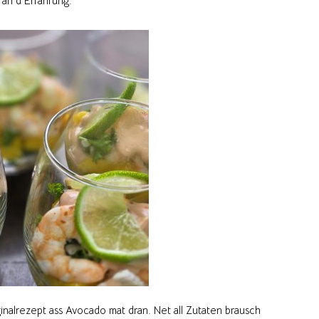
 an d’Erfahrung.
inalrezept ass Avocado mat dran. Net all Zutaten brausch