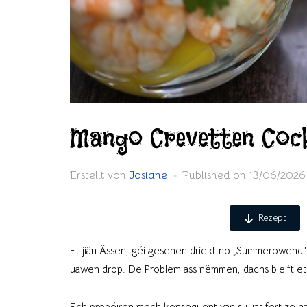
Mango Crevetten Cock
Erstellt von
Josiane
Published on
13/06/2026
Rezept
Et jiän Ässen, géi gesehen driekt no „Summerowend“ 
uawen drop. De Problem ass nëmmen, dachs bleift e
Ech probéiren mech konsequent van su jiät fort ze ha