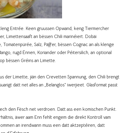
als kleng Entrée. Keen gruussen Opwand, keng Tiermercher
er, Limettensaaft an bëssen Chili marinéiert. Dobäi
, Tomatenpürée, Salz, Päffer, bëssen Cognac an als klenge
ngo, rugd Ënnen, Koriander oder Péitersilich, an optional
op bëssen Gréins an Limette.
aus der Limette, jiän den Crevetten Spannung, den Chili brengt
rigt datt net alles an „Belanglos“ iwerjieet. Glasformat passt
ll ech den Fësch net verdroen. Datt ass een komischen Punkt.
rhältnis, äwer aam Enn fehlt engem die direkt Kontroll vam
ommen an irendwann muss een datt aktzeptéiren, datt