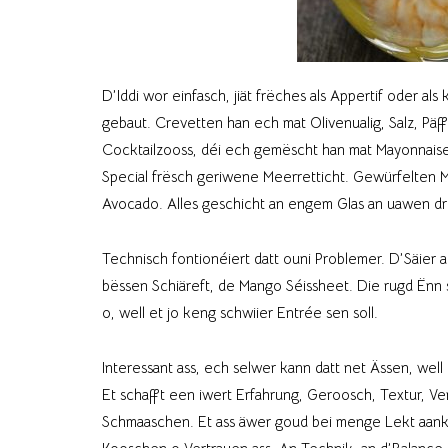
D’Iddi wor einfasch, jiät frëches als Appertif oder 
gebaut. Crevetten han ech mat Olivenualig, Salz, Päff
Cocktailzooss, déi ech gemëscht han mat Mayonnaise
Special frësch geriwene Meerretticht. Gewürfelten Ma
Avocado. Alles geschicht an engem Glas an uawen dr
Technisch fontionéiert datt ouni Problemer. D’Säier 
bëssen Schiäreft, de Mango Séissheet. Die rugd Ënn sua
o, well et jo keng schwiier Entrée sen soll.
Interessant ass, ech selwer kann datt net Ässen, we
Et schafft een iwert Erfahrung, Geroosch, Textur, Ve
Schmaaschen. Et ass äwer goud bei menge Lekt aank