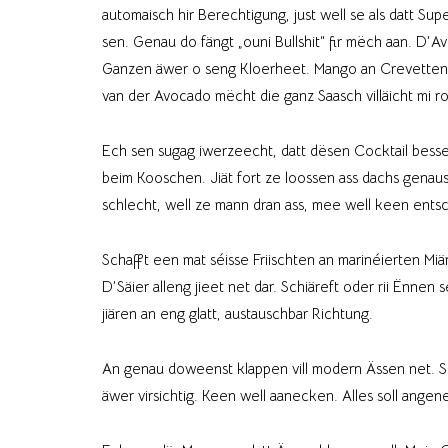
automaisch hir Berechtigung, just well se als datt Sup
sen. Genau do fängt „ouni Bullshit“ fir mëch aan. D’
Ganzen äwer o seng Kloerheet. Mango an Crevetten 
van der Avocado mëcht die ganz Saasch villäicht mi r
Ech sen sugag iwerzeecht, datt dësen Cocktail besser 
beim Kooschen. Jiät fort ze loossen ass dachs genausu
schlecht, well ze mann dran ass, mee well keen entsc
Schafft een mat séisse Friischten an marinéierten Mi
D’Säier alleng jieet net dar. Schiäreft oder rii Ënnen
jiären an eng glatt, austauschbar Richtung.
An genau doweenst klappen vill modern Ässen net. Sie
äwer virsichtig. Keen well aanecken. Alles soll ange