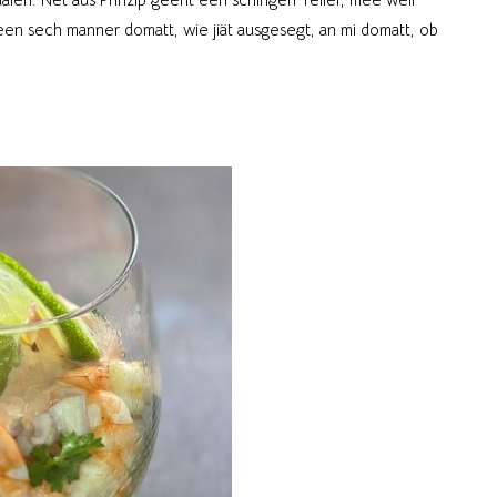
een sech manner domatt, wie jiät ausgesegt, an mi domatt, ob