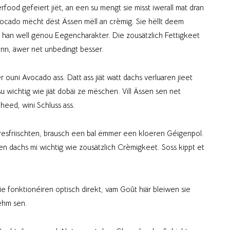
erfood gefeiert jiët, an een su mengt sie misst iwerall mat dran
Avocado mëcht dëst Ässen mëll an crèmig. Sie hëllt deem
han well genou Eegencharakter. Die zousätzlich Fettigkeet
onn, äwer net unbedingt besser.
ouni Avocado ass. Datt ass jiät watt dachs verluaren jieet
 wichtig wie jiät dobäi ze mëschen. Vill Ässen sen net
heed, wini Schluss ass.
äresfriischten, brausch een bal ëmmer een kloeren Géigenpol.
 sen dachs mi wichtig wie zousätzlich Crèmigkeet. Soss kippt et
 fonktionéiren optisch direkt, vam Goût hiär bleiwen sie
nehm sen.