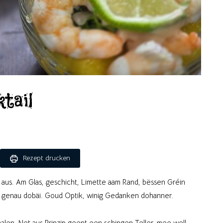
tail
Rezept drucken
aus. Am Glas, geschicht, Limette aam Rand, bëssen Gréin
t genau dobäi. Goud Optik, winig Gedanken dohanner.
alen. Net aus Prinzip geent een schingen Teller, mee well