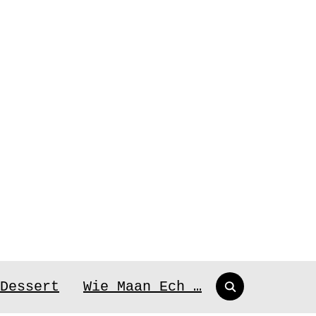
Search
Dessert
Wie Maan Ech …
for: