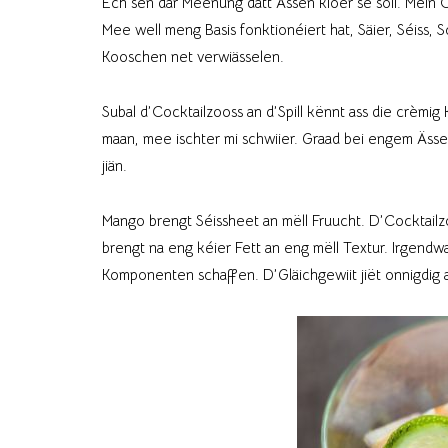
Ech sen där Meenung datt Ässen kloer se soll. Mein
Mee well meng Basis fonktionéiert hat, Säier, Séiss, 
Kooschen net verwiässelen.
Subal d’Cocktailzooss an d’Spill kënnt ass die crèmi
maan, mee ischter mi schwiier. Graad bei engem Ässen d
jiän.
Mango brengt Séissheet an mëll Fruucht. D’Cocktail
brengt na eng kéier Fett an eng mëll Textur. Irgendw
Komponenten schaffen. D’Gläichgewiit jiët onnigdig 