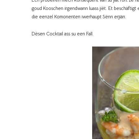
goud Kooschen irgendwann luass jiët. Et beschäftigt 
die eenzel Komonenten iwerhaupt Sënn erjiän.
Dësen Cocktail ass su een Fall.