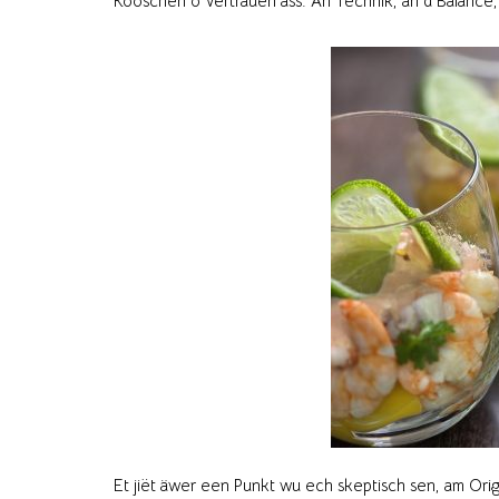
Kooschen o Vertrauen ass. An Technik, an d’Balance,
Et jiët äwer een Punkt wu ech skeptisch sen, am Orig