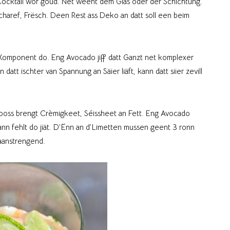
 Cocktail wor goud. Net weent dem Glas oder der Schichtung.
Scharef, Frësch. Deen Rest ass Deko an datt soll een beim
g Komponent do. Eng Avocado jiff datt Ganzt net komplexer
att ischter van Spannung an Säier liäft, kann datt siier zevill
zooss brengt Crèmigkeet, Séissheet an Fett. Eng Avocado
ann fehlt do jiät. D’Ënn an d’Limetten mussen geent 3 ronn
aanstrengend.