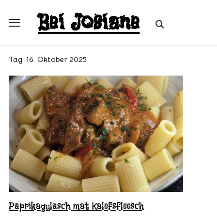
Skip
Bei Josiane
to
Search
Toggle
content
for:
sidebar
&
Tag:
16. Oktober 2025
navigation
Paprikagulasch mat Kalefsfleesch