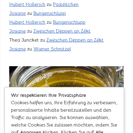
Hubert Hollerich
zu
Pastéitchen
Josiane
zu
Bungenschlupp
Hubert Hollerich
zu
Bungenschlupp
Josiane
zu
Zwëschen Dëppen an Zékt
Thea Juncket
zu
Zwëschen Dëppen an Zékt
Josiane
zu
Wiener Schnitzel
Wir respektieren Ihre Privatsphäre
Cookies helfen uns, Ihre Erfahrung zu verbessern,
personalisierte Inhalte bereitzustellen und den
Traffic zu analysieren. Sie können auswählen,
welche Cookies Sie zulassen möchten, indem Sie
auf
Anpassen
klicken. Klicken Sie auf
Alle