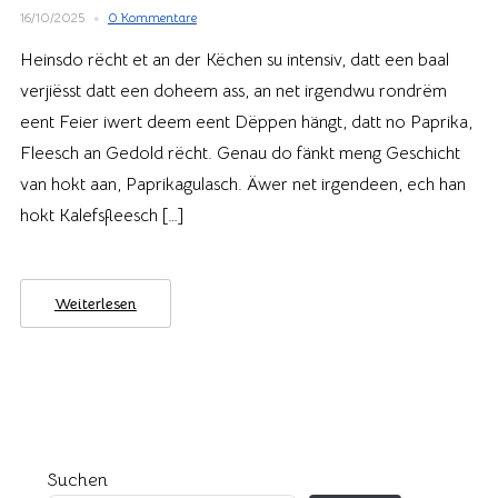
16/10/2025
0 Kommentare
Heinsdo rëcht et an der Këchen su intensiv, datt een baal
verjiësst datt een doheem ass, an net irgendwu rondrëm
eent Feier iwert deem eent Dëppen hängt, datt no Paprika,
Fleesch an Gedold rëcht. Genau do fänkt meng Geschicht
van hokt aan, Paprikagulasch. Äwer net irgendeen, ech han
hokt Kalefsfleesch […]
Weiterlesen
Suchen