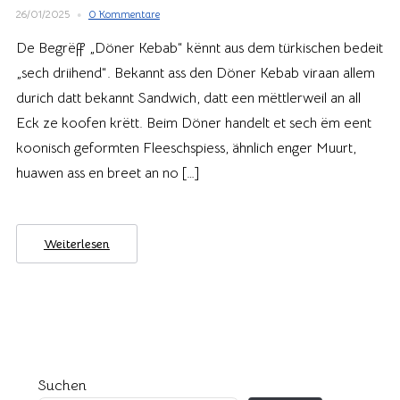
26/01/2025
0 Kommentare
De Begrëff „Döner Kebab“ kënnt aus dem türkischen bedeit
„sech driihend“. Bekannt ass den Döner Kebab viraan allem
durich datt bekannt Sandwich, datt een mëttlerweil an all
Eck ze koofen krëtt. Beim Döner handelt et sech ëm eent
koonisch geformten Fleeschspiess, ähnlich enger Muurt,
huawen ass en breet an no […]
Weiterlesen
Suchen