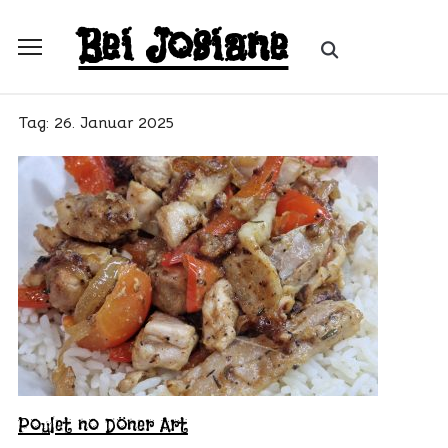
Skip
Bei Josiane
to
Search
Toggle
content
for:
sidebar
&
Tag:
26. Januar 2025
navigation
Poulet no Döner Art