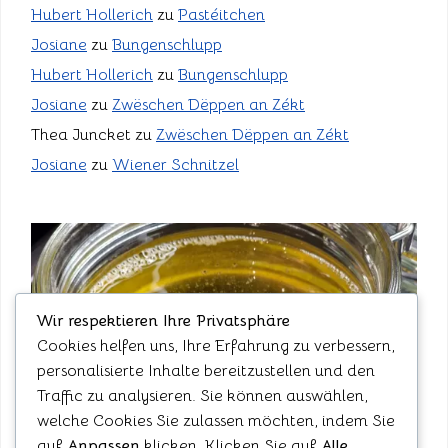
Hubert Hollerich
zu
Pastéitchen
Josiane
zu
Bungenschlupp
Hubert Hollerich
zu
Bungenschlupp
Josiane
zu
Zwëschen Dëppen an Zékt
Thea Juncket
zu
Zwëschen Dëppen an Zékt
Josiane
zu
Wiener Schnitzel
Wir respektieren Ihre Privatsphäre
Cookies helfen uns, Ihre Erfahrung zu verbessern,
personalisierte Inhalte bereitzustellen und den
Traffic zu analysieren. Sie können auswählen,
welche Cookies Sie zulassen möchten, indem Sie
auf
Anpassen
klicken. Klicken Sie auf
Alle