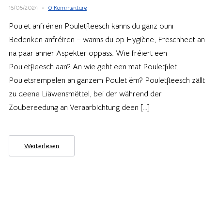
16/05/2024
0 Kommentare
Poulet anfréiren Pouletfleesch kanns du ganz ouni
Bedenken anfréiren – wanns du op Hygiène, Frëschheet an
na paar anner Aspekter oppass. Wie fréiert een
Pouletfleesch aan? An wie geht een mat Pouletfilet,
Pouletsrempelen an ganzem Poulet ëm? Pouletfleesch zällt
zu deene Liäwensmëttel, bei der während der
Zoubereedung an Veraarbichtung deen […]
Weiterlesen