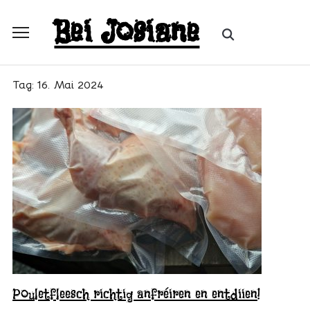
Skip
Bei Josiane
to
Search
Toggle
content
for:
sidebar
&
Tag:
16. Mai 2024
navigation
Pouletfleesch richtig anfréiren en entdiien!