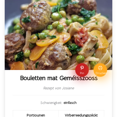
Pin
Drucken
Bouletten mat Geméisszooss
Rezept von Josiane
Schwierigkeit:
einfasch
Portiounen
Virberreedungszéckt