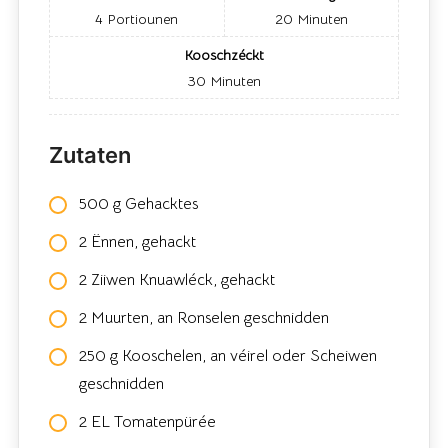
4
Portiounen
20
Minuten
Kooschzéckt
30
Minuten
Zutaten
500 g Gehacktes
2 Ënnen, gehackt
2 Ziiwen Knuawléck, gehackt
2 Muurten, an Ronselen geschnidden
250 g Kooschelen, an véirel oder Scheiwen
geschnidden
2 EL Tomatenpürée