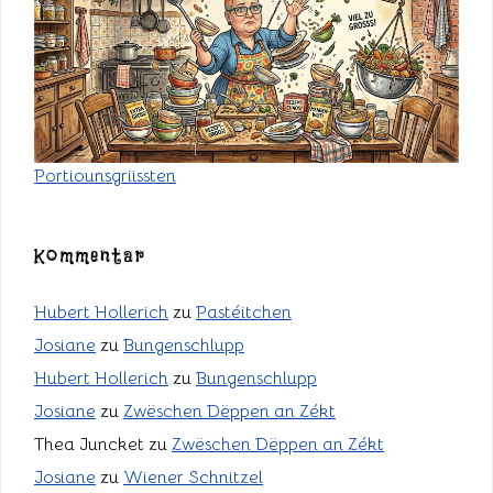
Portiounsgriissten
Kommentar
Hubert Hollerich
zu
Pastéitchen
Josiane
zu
Bungenschlupp
Hubert Hollerich
zu
Bungenschlupp
Josiane
zu
Zwëschen Dëppen an Zékt
Thea Juncket
zu
Zwëschen Dëppen an Zékt
Josiane
zu
Wiener Schnitzel