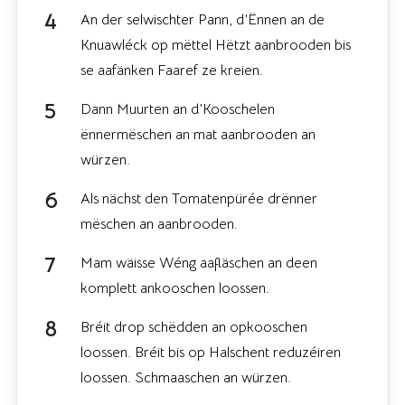
An der selwischter Pann, d’Ënnen an de
Knuawléck op mëttel Hëtzt aanbrooden bis
se aafänken Faaref ze kreien.
Dann Muurten an d’Kooschelen
ënnermëschen an mat aanbrooden an
würzen.
Als nächst den Tomatenpürée drënner
mëschen an aanbrooden.
Mam wäisse Wéng aafläschen an deen
komplett ankooschen loossen.
Bréit drop schëdden an opkooschen
loossen. Bréit bis op Halschent reduzéiren
loossen. Schmaaschen an würzen.