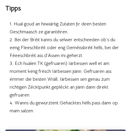
Tipps
Hual goud an hiiwiärtig Zutaten fir deen besten
Geschmaasch ze garantéiren.
Bei der Bréit kanns du selwer entscheeden ob’s du
eeng Fleeschbréit oder eng Geméissbréit hëlls, bei der
Féeeschbréit ass d’Ässen mi geherzt.
Ech hualen TK (gefruaren) Iärbessen well et am
moment keng frësch Iärbessen jiänn. Gefruaren ass
ëmmer die besten Wiäll, Iärbessen sen genau zum
richtigen Zécktpunkt gepléckt an jiänn dann direkt
gefruaren.
Wanns du gewürztent Gehacktes hëlls pass dann op
mam salzen.