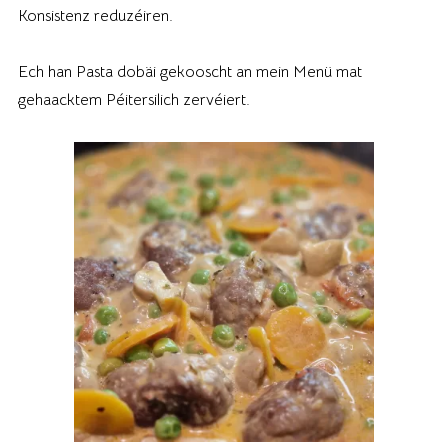
Konsistenz reduzéiren.
Ech han Pasta dobäi gekooscht an mein Menü mat
gehaacktem Péitersilich zervéiert.