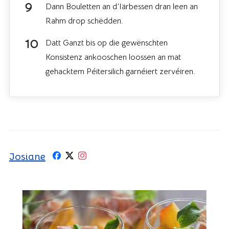
Dann Bouletten an d’Iärbessen dran leen an
Rahm drop schëdden.
Datt Ganzt bis op die gewënschten
Konsistenz ankooschen loossen an mat
gehacktem Péitersilich garnéiert zervéiren.
Josiane