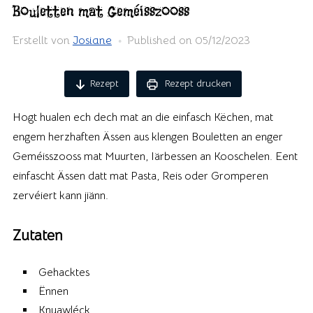
Bouletten mat Geméisszooss
Erstellt von
Josiane
Published on
05/12/2023
Rezept
Rezept drucken
Hogt hualen ech dech mat an die einfasch Këchen, mat
engem herzhaften Ässen aus klengen Bouletten an enger
Geméisszooss mat Muurten, Iärbessen an Kooschelen. Eent
einfascht Ässen datt mat Pasta, Reis oder Gromperen
zervéiert kann jiänn.
Zutaten
Gehacktes
Ënnen
Knuawléck