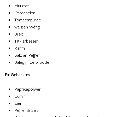
Muurten
Kooschelen
Tomatenpürée
wäissen Wéng
Bréit
TK-Iärbessen
Rahm
Salz an Peffer
Ualeg fir ze brooden
Fir Gehacktes
Paprikapolwer
Cumin
Eier
Peffer & Salz