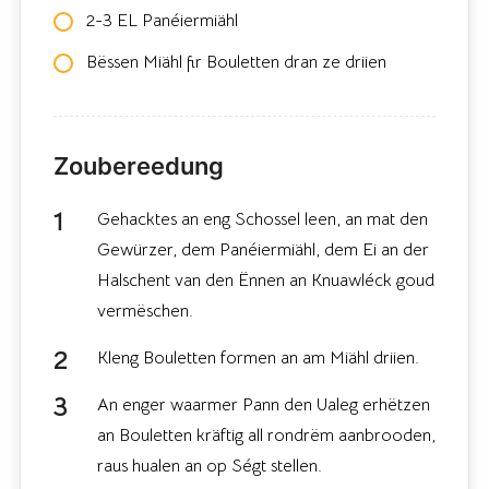
2-3 EL Panéiermiähl
Bëssen Miähl fir Bouletten dran ze driien
Zoubereedung
Gehacktes an eng Schossel leen, an mat den
Gewürzer, dem Panéiermiähl, dem Ei an der
Halschent van den Ënnen an Knuawléck goud
vermëschen.
Kleng Bouletten formen an am Miähl driien.
An enger waarmer Pann den Ualeg erhëtzen
an Bouletten kräftig all rondrëm aanbrooden,
raus hualen an op Ségt stellen.