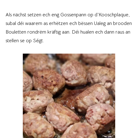
Als nächst setzen ech eng Gossenpann op d’Kooschplaque,
subal déi waarem as erhëtzen ech bëssen Ualeg an brooden
Bouletten rondrëm kräftig aan. Déi hualen ech dann raus an
stellen se op Ségt.