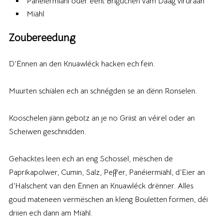
Panéiermiähl oder eent Brigdchen vam Daag virdraan
Miähl
Zoubereedung
D’Ënnen an den Knuawléck hacken ech fein.
Muurten schiälen ech an schnégden se an dënn Ronselen.
Kooschelen jiänn gebotz an je no Griist an véirel oder an
Scheiwen geschnidden.
Gehacktes leen ech an eng Schossel, mëschen de
Paprikapolwer, Cumin, Salz, Peffer, Panéiermiähl, d’Eier an
d’Halschent van den Ënnen an Knuawléck drënner. Alles
goud mateneen vermëschen an kleng Bouletten formen, déi
driien ech dann am Miähl.