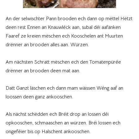
An der selwischter Pann brooden ech dann op mëttel Hëtzt
deen rest Ënnen an Knauwléck aan, subal déi aafänken
Faaref ze kreien mëschen ech Kooschelen ant Muurten
drënner an brooden alles aan. Würzen.
Am nächsten Schratt mëschen ech den Tomatenpürée
drënner an brooden deen mat aan.
Datt Ganzt läschen ech dann mam wäissen Wéng aaf an
loossen deen ganz ankooschen.
Als nächst schëdden ech Bréit drop an lossen déi
opkooschen, schmaaschen an würzen. Bréi lossen ech
ongeféier bis op Halschent ankooschen.