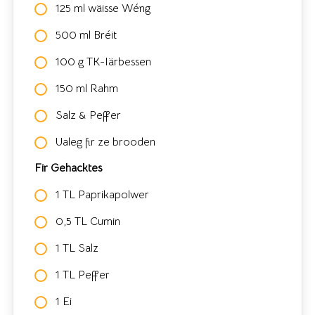
125 ml wäisse Wéng
500 ml Bréit
100 g TK-Iärbessen
150 ml Rahm
Salz & Peffer
Ualeg fir ze brooden
Fir Gehacktes
1 TL Paprikapolwer
0,5 TL Cumin
1 TL Salz
1 TL Peffer
1 Ei