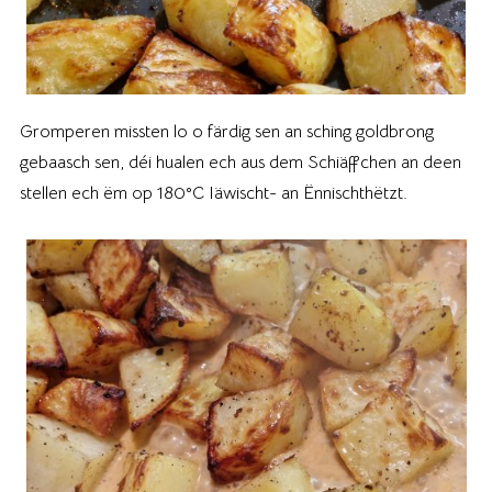
Gromperen missten lo o färdig sen an sching goldbrong
gebaasch sen, déi hualen ech aus dem Schiäffchen an deen
stellen ech ëm op 180°C Iäwischt- an Ënnischthëtzt.