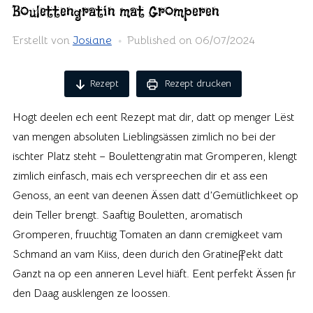
Boulettengratin mat Gromperen
Erstellt von
Josiane
Published on
06/07/2024
Rezept
Rezept drucken
Hogt deelen ech eent Rezept mat dir, datt op menger Lëst
van mengen absoluten Lieblingsässen zimlich no bei der
ischter Platz steht – Boulettengratin mat Gromperen, klengt
zimlich einfasch, mais ech verspreechen dir et ass een
Genoss, an eent van deenen Ässen datt d’Gemütlichkeet op
dein Teller brengt. Saaftig Bouletten, aromatisch
Gromperen, fruuchtig Tomaten an dann cremigkeet vam
Schmand an vam Kiiss, deen durich den Gratineffekt datt
Ganzt na op een anneren Level hiäft. Eent perfekt Ässen fir
den Daag ausklengen ze loossen.