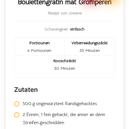
Boulettengratin mat Gromperen
Rezept von Josiane
Schwierigkeit:
einfasch
Portiounen
Virberreedungszéckt
4
Portiounen
35
Minuten
Kooschzéckt
30
Minuten
Zutaten
500 g ongewürztent Randsgehacktes
2 Ënnen, 1 fein gehackt, die anner an dënn
Streifen geschnidden