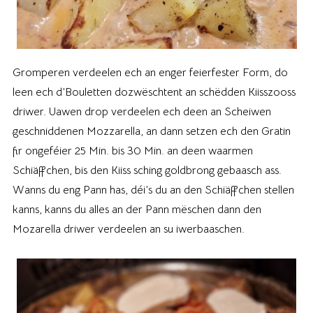
Gromperen verdeelen ech an enger feierfester Form, do
leen ech d’Bouletten dozwëschtent an schëdden Kiisszooss
driwer. Uawen drop verdeelen ech deen an Scheiwen
geschniddenen Mozzarella, an dann setzen ech den Gratin
fir ongeféier 25 Min. bis 30 Min. an deen waarmen
Schiäffchen, bis den Kiiss sching goldbrong gebaasch ass.
Wanns du eng Pann has, déi’s du an den Schiäffchen stellen
kanns, kanns du alles an der Pann mëschen dann den
Mozarella driwer verdeelen an su iwerbaaschen.