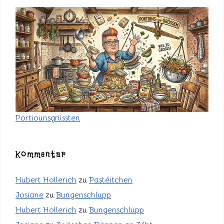
Portiounsgriissten
Kommentar
Hubert Hollerich
zu
Pastéitchen
Josiane
zu
Bungenschlupp
Hubert Hollerich
zu
Bungenschlupp