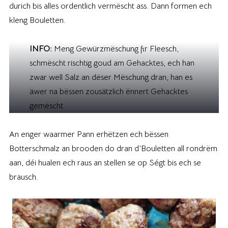
durich bis alles ordentlich vermëscht ass. Dann formen ech
kleng Bouletten.
INFO:
Meng Gewürzmëschung fir Fleesch,
schmëscht rischtig goud am Gehacktes, ech han
zwar well Salz an dëser Mëschung dran, han es
äwer na bëssen zousätzlich ënnert Gehacktes
gemëscht.
An enger waarmer Pann erhëtzen ech bëssen
Botterschmalz an brooden do dran d’Bouletten all rondrëm
aan, déi hualen ech raus an stellen se op Ségt bis ech se
brausch.