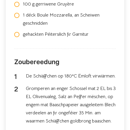
100 g gerriwene Gruyère
1 déck Boule Mozzarella, an Scheiwen
geschnidden
gehackten Péitersilich fir Garnitur
Zoubereedung
De Schiäffchen op 180°C Ëmloft virwiärmen.
Gromperen an enger Schossel mat 2 EL bis 3
EL Olivenualeg, Salz an Peffer mëschen, op
engem mat Baaschpapeier ausgeleitem Blech
verdeelen an fir ongeféier 35 Min. am
waarmen Schiäffchen goldbrong baaschen.