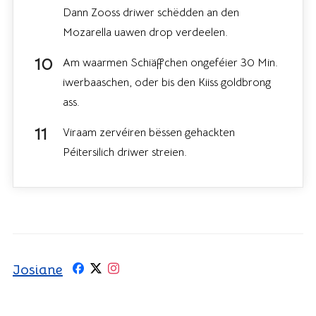
Dann Zooss driwer schëdden an den
Mozarella uawen drop verdeelen.
Am waarmen Schiäffchen ongeféier 30 Min.
iwerbaaschen, oder bis den Kiiss goldbrong
ass.
Viraam zervéiren bëssen gehackten
Péitersilich driwer streien.
Josiane