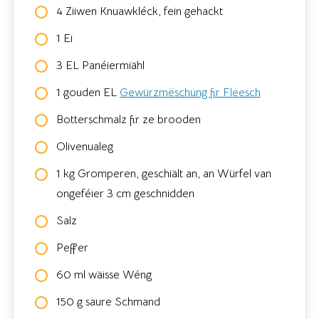
4 Ziiwen Knuawkléck, fein gehackt
1 Ei
3 EL Panéiermiähl
1 gouden EL
Gewürzmëschung fir Fleesch
Botterschmalz fir ze brooden
Olivenualeg
1 kg Gromperen, geschiält an, an Würfel van
ongeféier 3 cm geschnidden
Salz
Peffer
60 ml wäisse Wéng
150 g saure Schmand