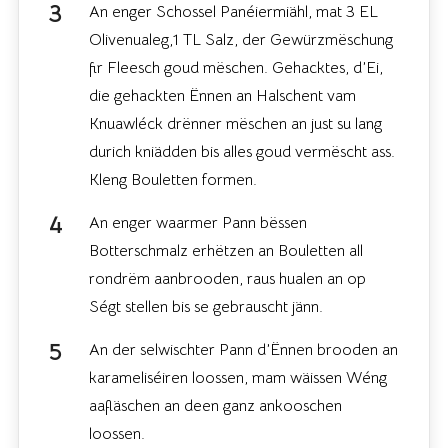
An enger Schossel Panéiermiähl, mat 3 EL
Olivenualeg,1 TL Salz, der Gewürzmëschung
fir Fleesch goud mëschen. Gehacktes, d’Ei,
die gehackten Ënnen an Halschent vam
Knuawléck drënner mëschen an just su lang
durich kniädden bis alles goud vermëscht ass.
Kleng Bouletten formen.
An enger waarmer Pann bëssen
Botterschmalz erhëtzen an Bouletten all
rondrëm aanbrooden, raus hualen an op
Ségt stellen bis se gebrauscht jänn.
An der selwischter Pann d’Ënnen brooden an
karameliséiren loossen, mam wäissen Wéng
aafläschen an deen ganz ankooschen
loossen.