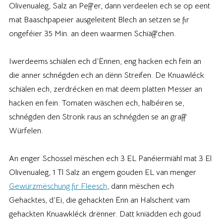
Olivenualeg, Salz an Peffer, dann verdeelen ech se op eent
mat Baaschpapeier ausgeleitent Blech an setzen se fir
ongeféier 35 Min. an deen waarmen Schiäffchen.
Iwerdeems schiälen ech d’Ënnen, eng hacken ech fein an
die anner schnégden ech an dënn Streifen. De Knuawléck
schiälen ech, zerdrécken en mat deem platten Messer an
hacken en fein. Tomaten wäschen ech, halbéiren se,
schnégden den Stronk raus an schnégden se an graff
Würfelen.
An enger Schossel mëschen ech 3 EL Panéiermiähl mat 3 El
Olivenualeg, 1 Tl Salz an engem gouden EL van menger
Gewürzmëschung fir Fleesch
, dann mëschen ech
Gehacktes, d’Ei, die gehackten Ënn an Halschent vam
gehackten Knuawkléck drënner. Datt kniädden ech goud