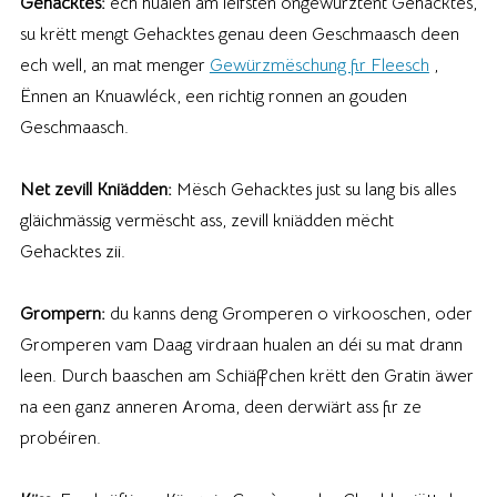
Gehacktes:
ech hualen am léifsten ongewürztent Gehacktes,
su krëtt mengt Gehacktes genau deen Geschmaasch deen
ech well, an mat menger
Gewürzmëschung fir Fleesch
,
Ënnen an Knuawléck, een richtig ronnen an gouden
Geschmaasch.
Net zevill Kniädden:
Mësch Gehacktes just su lang bis alles
gläichmässig vermëscht ass, zevill kniädden mëcht
Gehacktes zii.
Grompern:
du kanns deng Gromperen o virkooschen, oder
Gromperen vam Daag virdraan hualen an déi su mat drann
leen. Durch baaschen am Schiäffchen krëtt den Gratin äwer
na een ganz anneren Aroma, deen derwiärt ass fir ze
probéiren.