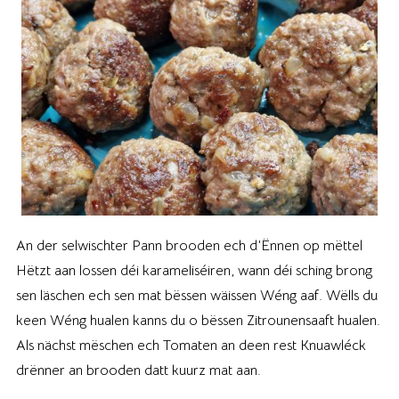
An der selwischter Pann brooden ech d’Ënnen op mëttel
Hëtzt aan lossen déi karameliséiren, wann déi sching brong
sen läschen ech sen mat bëssen wäissen Wéng aaf. Wëlls du
keen Wéng hualen kanns du o bëssen Zitrounensaaft hualen.
Als nächst mëschen ech Tomaten an deen rest Knuawléck
drënner an brooden datt kuurz mat aan.