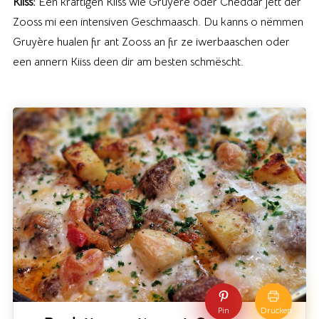
Kiiss:
Een kräftigen Kiiss wie Gruyère oder Cheddar jëtt der
Zooss mi een intensiven Geschmaasch. Du kanns o nëmmen
Gruyère hualen fir ant Zooss an fir ze iwerbaaschen oder
een annern Kiiss deen dir am besten schmëscht.
Pin
Drucken