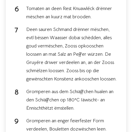
Tomaten an deen Rest Knuawléck drënner
mëschen an kuurz mat brooden.
Deen sauren Schmand drënner mëschen,
evtl bëssen Waasser dobai schëdden, alles
goud vermëschen, Zooss opkooschen
loossen an mat Salz an Peffer würzen. De
Gruyére driwer verdeelen an, an der Zooss
schmëlzen loossen. Zooss bis op die
gewënschten Konsitenz ankooschen loossen.
Gromperen aus dem Schiäffchen hualen an
den Schiäffchen op 180°C Iäwischt- an
Ënnischthëtzt ëmstellen.
Gromperen an enger feierfester Form
verdeelen, Bouletten dozwëschen leen.