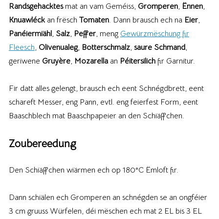
Randsgehacktes
mat an vam Geméiss,
Gromperen
,
Ënnen
,
Knuawléck
an frësch
Tomaten
. Dann brausch ech na
Eier
,
Panéiermiähl
,
Salz
,
Peffer
, meng
Gewürzmëschung fir
Fleesch
,
Olivenualeg
,
Botterschmalz
,
saure
Schmand
,
geriwene
Gruyère
,
Mozarella
an
Péitersilich
fir Garnitur.
Fir datt alles gelengt, brausch ech eent Schnégdbrett, eent
schareft Messer, eng Pann, evtl. eng feierfest Form, eent
Baaschblech mat Baaschpapeier an den Schiäffchen.
Zoubereedung
Den Schiäffchen wiärmen ech op 180°C Ëmloft fir.
Dann schiälen ech Gromperen an schnégden se an ongféier
3 cm gruuss Würfelen, déi mëschen ech mat 2 EL bis 3 EL