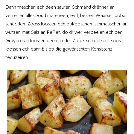
Dann mëschen ech deen sauren Schmand drënner an
verréiren alles goud mateneen, evtl, bëssen Waasser dobäi
schëdden. Zooss loossen ech opkooschen, schmaaschen an
würzen mat Salz an Peffer, do driwer verdeelen ech den
Gruyère an loossen deen an der Zooss schmëlzen. Zooss
loossen ech dann bis op die gewënschten Konsistenz
reduzéiren.