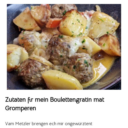
Zutaten fir mein Boulettengratin mat
Gromperen
Vam Metzler brengen ech mir ongewürztent