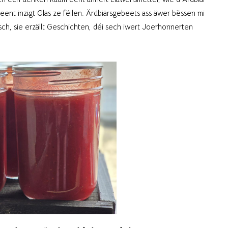
eent inzigt Glas ze fëllen. Ärdbiärsgebeets ass äwer bëssen mi
ch, sie erzällt Geschichten, déi sech iwert Joerhonnerten