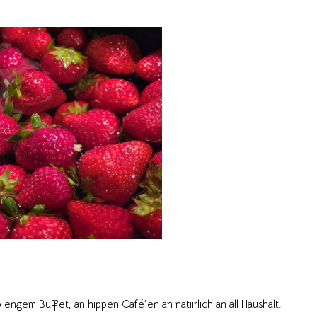
 engem Buffet, an hippen Café’en an natiirlich an all Haushalt.