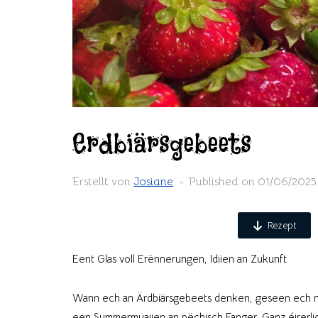
Erdbiärsgebeets
Erstellt von
Josiane
Published on
01/06/2025
Rezept
Eent Glas voll Erënnerungen, Idiien an Zukunft
Wann ech an Ärdbiärsgebeets denken, geseen ech ne
een Summermuajien an pëchisch Fanger. Ganz éirerli