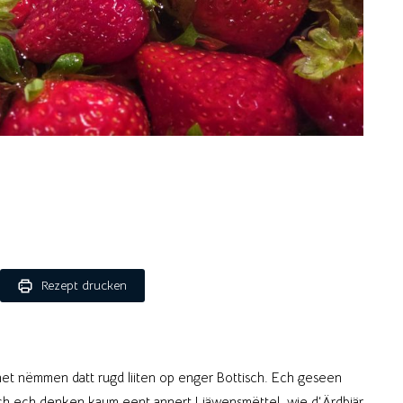
Rezept drucken
t nëmmen datt rugd liiten op enger Bottisch. Ech geseen
ch ech denken kaum eent annert Liäwensmëttel, wie d‘Ärdbiär