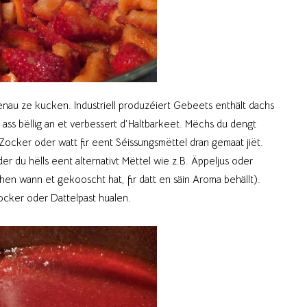
enau ze kucken. Industriell produzéiert Gebeets enthält dachs
ss bëllig an et verbessert d’Haltbarkeet. Mëchs du dengt
ocker oder watt fir eent Séissungsmëttel dran gemaat jiët.
r du hëlls eent alternativt Mëttel wie z.B. Äppeljus oder
en wann et gekooscht hat, fir datt en säin Aroma behällt).
cker oder Dattelpast hualen.