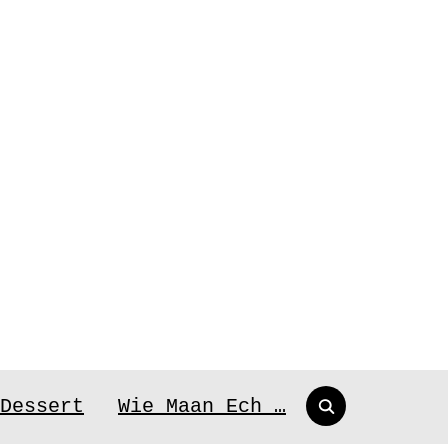
Search
Dessert
Wie Maan Ech …
for: