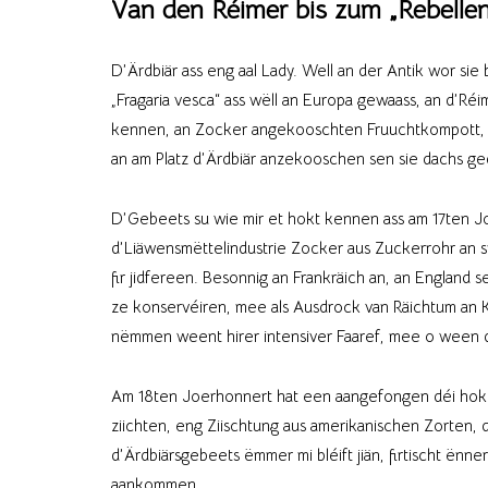
Van den Réimer bis zum „Rebellen
D’Ärdbiär ass eng aal Lady. Well an der Antik wor sie 
„Fragaria vesca“ ass wëll an Europa gewaass, an d’Réi
kennen, an Zocker angekooschten Fruuchtkompott, w
an am Platz d’Ärdbiär anzekooschen sen sie dachs ge
D’Gebeets su wie mir et hokt kennen ass am 17ten Jo
d’Liäwensmëttelindustrie Zocker aus Zuckerrohr an s
fir jidfereen. Besonnig an Frankräich an, an England se
ze konservéiren, mee als Ausdrock van Räichtum an Kult
nëmmen weent hirer intensiver Faaref, mee o wee
Am 18ten Joerhonnert hat een aangefongen déi hokt v
ziichten, eng Ziischtung aus amerikanischen Zorten, dé
d’Ärdbiärsgebeets ëmmer mi bléift jiän, firtischt ënn
aankommen.