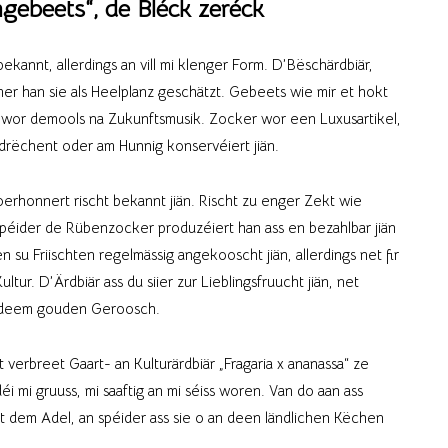
gebeets“, de Bléck zeréck
bekannt, allerdings an vill mi klenger Form. D’Bëschärdbiär,
mer han sie als Heelplanz geschätzt. Gebeets wie mir et hokt
or demools na Zukunftsmusik. Zocker wor een Luxusartikel,
drëchent oder am Hunnig konservéiert jiän.
erhonnert rischt bekannt jiän. Rischt zu enger Zekt wie
péider de Rübenzocker produzéiert han ass en bezahlbar jiän
n su Friischten regelmässig angekooscht jiän, allerdings net fir
ur. D’Ärdbiär ass du siier zur Lieblingsfruucht jiän, net
n deem gouden Geroosch.
erbreet Gaart- an Kulturärdbiär „Fragaria x ananassa“ ze
i mi gruuss, mi saaftig an mi séiss woren. Van do aan ass
ert dem Adel, an spéider ass sie o an deen ländlichen Këchen