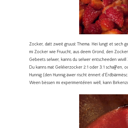
Zocker, datt zweit gruust Thema. Hei lungt et sech g
mi Zocker wie Fruucht, aus deem Grond, den Zocker a
Gebeets selwer, kanns du selwer entscheeden wivill Z
Du kanns mat Geléierzocker 2:1 oder 3:1 schaffen, ode
Hunnig (den Hunnig äwer rischt ënnert d’Ërdbiärmësch
Ween bëssen mi experimentéiren wëll, kann Birkenzo