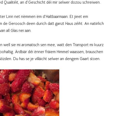
d Qualitéit, an d’Geschicht déi mir selwer dozou schreiwen.
ter Linn net nëmmen ëm d’Haltbaarmaan. Et jieet em
m de Geroosch deen durich datt ganzt Haus zéiht. An natiirlich
an all Glas nei aan.
n well sie mi aromatisch sen mee, watt den Transport mi kuurz
noohaltig. Ärdbiär déi ënner fräiem Himmel waassen, brauschen
stizden. Du has se je villäicht selwer an dengem Gaart stoen.