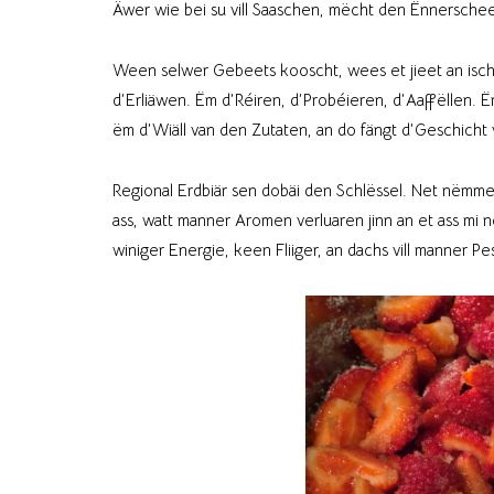
Äwer wie bei su vill Saaschen, mëcht den Ënnerschee
Ween selwer Gebeets kooscht, wees et jieet an isch
d’Erliäwen. Ëm d’Réiren, d’Probéieren, d’Aaffëllen. Ë
ëm d’Wiäll van den Zutaten, an do fängt d’Geschicht v
Regional Erdbiär sen dobäi den Schlëssel. Net nëmme
ass, watt manner Aromen verluaren jinn an et ass mi 
winiger Energie, keen Fliiger, an dachs vill manner Pe