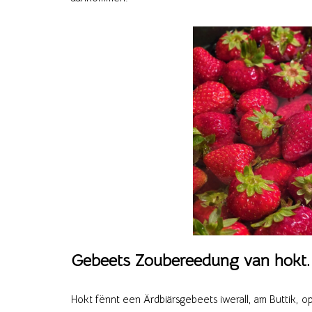
Gebeets Zoubereedung van hokt.
Hokt fënnt een Ärdbiärsgebeets iwerall, am Buttik, op