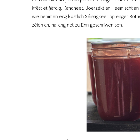
krëtt et fiärdig, Kandheet, Joerzékt an Heemischt an 
wie nëmmen eng köstlich Séissigkeet op enger Bottis
zéien an, na lang net zu Enn geschriwen sen.