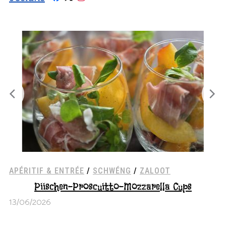
APÉRITIF & ENTRÉE
/
GEMÉISS
/
VEGETARISCH
G
REZEPTER
Mozzarella-Tomaten-Basilikum Cups
25
13/06/2026