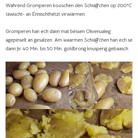
Während Gromperen kooschen den Schiäffchen op 200°C
Iäwischt- an Ënnischthëtzt virwiärmen.
Gromperen han ech dann mat bëssen Olivenualeg
agepinselt an gesalzen. Am waarmen Schiäffchen han ech se
dann fir 40 Min. bis 50 Min. goldbrong knusperig gebaasch.