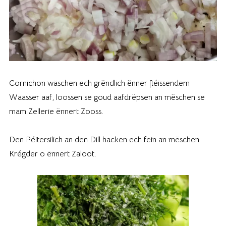
Cornichon wäschen ech grëndlich ënner fléissendem
Waasser aaf, loossen se goud aafdrëpsen an mëschen se
mam Zellerie ënnert Zooss.
Den Péitersilich an den Dill hacken ech fein an mëschen
Krégder o ënnert Zaloot.