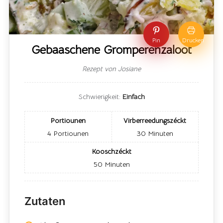
Pin
Drucken
Gebaaschene Gromperenzaloot
Rezept von Josiane
Schwierigkeit:
Einfach
Portiounen
Virberreedungszéckt
4
Portiounen
30
Minuten
Kooschzéckt
50
Minuten
Zutaten