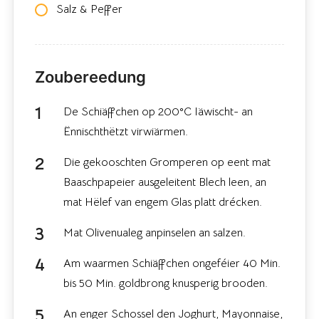
Salz & Peffer
Zoubereedung
De Schiäffchen op 200°C Iäwischt- an
Ënnischthëtzt virwiärmen.
Die gekooschten Gromperen op eent mat
Baaschpapeier ausgeleitent Blech leen, an
mat Hëlef van engem Glas platt drécken.
Mat Olivenualeg anpinselen an salzen.
Am waarmen Schiäffchen ongeféier 40 Min.
bis 50 Min. goldbrong knusperig brooden.
An enger Schossel den Joghurt, Mayonnaise,