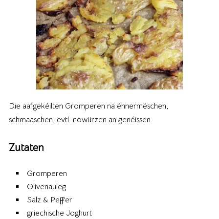
Die aafgekéilten Gromperen na ënnermëschen,
schmaaschen, evtl. nowürzen an genéissen.
Zutaten
Gromperen
Olivenauleg
Salz & Peffer
griechische Joghurt