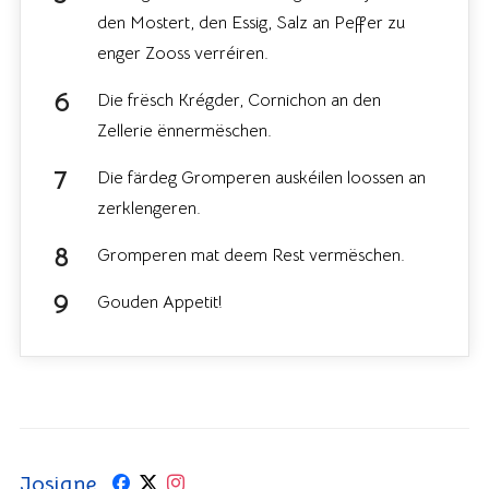
den Mostert, den Essig, Salz an Peffer zu
enger Zooss verréiren.
Die frësch Krégder, Cornichon an den
Zellerie ënnermëschen.
Die färdeg Gromperen auskéilen loossen an
zerklengeren.
Gromperen mat deem Rest vermëschen.
Gouden Appetit!
Josiane