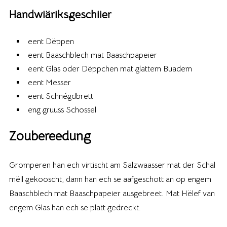
Handwiäriksgeschiier
eent Dëppen
eent Baaschblech mat Baaschpapeier
eent Glas oder Dëppchen mat glattem Buadem
eent Messer
eent Schnégdbrett
eng gruuss Schossel
Zoubereedung
Gromperen han ech virtischt am Salzwaasser mat der Schal
mëll gekooscht, dann han ech se aafgeschott an op engem
Baaschblech mat Baaschpapeier ausgebreet. Mat Hëlef van
engem Glas han ech se platt gedreckt.