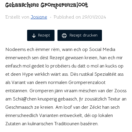
Gebaaschene Gromperenzaloot
Erstellt von
Josiane
Published on
29/01/2024
Rezept
Rezept drucken
Nodeems ech ëmmer rëm, wann ech op Social Media
ënnerweech sen dëst Rezept gewissen kreien, han ech mir
einfasch mol gedeit lo probéiers du datt o mol an kucks op
et deen Hype wirklich wiärt ass. Dës rustikal Spezialitéit ass
als Variant van deem normalen Gromperenzaloot
entstannen. Gromperen jänn viraam mëschen van der Zooss
am Schiäffchen knusperig gebaasch, fir zousätzlich Textur an
Geschmaasch ze kreien. Am loof van der Zéckt han sech
ënnerscheedlich Varianten entweckelt, déi op lokalen
Zutaten an kulinarischen Traditiounen baséiren.