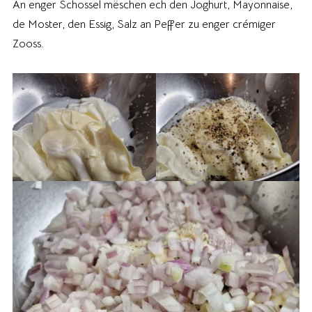
An enger Schossel mëschen ech den Joghurt, Mayonnaise,
de Moster, den Essig, Salz an Peffer zu enger crémiger
Zooss.