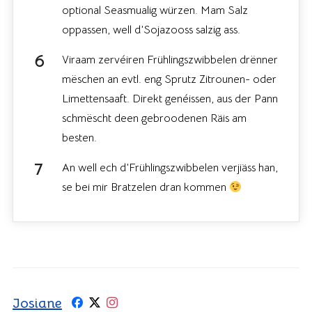
optional Seasmualig würzen. Mam Salz
oppassen, well d’Sojazooss salzig ass.
Viraam zervéiren Frühlingszwibbelen drënner
mëschen an evtl. eng Sprutz Zitrounen- oder
Limettensaaft. Direkt genéissen, aus der Pann
schmëscht deen gebroodenen Räis am
besten.
An well ech d’Frühlingszwibbelen verjiäss han,
se bei mir Bratzelen dran kommen
Josiane