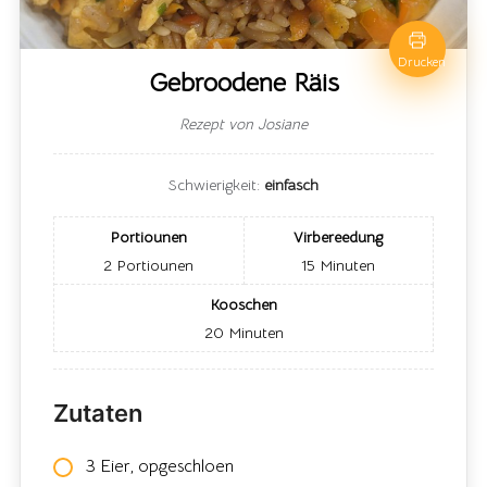
Drucken
Gebroodene Räis
Rezept von Josiane
Schwierigkeit:
einfasch
Portiounen
Virbereedung
2
Portiounen
15
Minuten
Kooschen
20
Minuten
Zutaten
3 Eier, opgeschloen