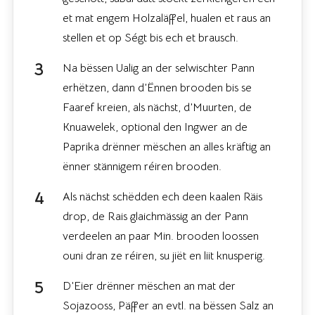
et mat engem Holzaläffel, hualen et raus an
stellen et op Ségt bis ech et brausch.
Na bëssen Ualig an der selwischter Pann
erhëtzen, dann d’Ënnen brooden bis se
Faaref kreien, als nächst, d’Muurten, de
Knuawelek, optional den Ingwer an de
Paprika drënner mëschen an alles kräftig an
ënner stännigem réiren brooden.
Als nächst schëdden ech deen kaalen Räis
drop, de Rais glaichmässig an der Pann
verdeelen an paar Min. brooden loossen
ouni dran ze réiren, su jiët en liit knusperig.
D’Eier drënner mëschen an mat der
Sojazooss, Päffer an evtl. na bëssen Salz an