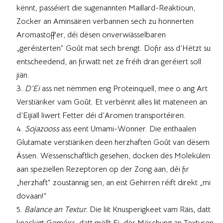
kënnt, passéiert die sugenannten Maillard-Reaktioun,
Zocker an Aminsäiren verbannen sech zu honnerten
Aromastoffer, déi dësen onverwiässelbaren
„geréisterten“ Goût mat sech brengt. Dofir ass d’Hëtzt su
entscheedend, an firwatt net ze fréih dran geréiert soll
jiän.
D’Ei
ass net nëmmen eng Proteinquell, mee o ang Art
Verstiäriker vam Goût. Et verbënnt alles liit mateneen an
d’Eijiäll liwert Fetter déi d’Aromen transportéiren.
Sojazooss
ass eent Umami-Wonner. Die enthaalen
Glutamate verstiäriken deen herzhaften Goût van dësem
Ässen. Wëssenschaftlich gesehen, docken dës Molekülen
aan speziellen Rezeptoren op der Zong aan, déi fir
„herzhaft“ zoustännig sen, an eist Gehirren réift direkt „mi
dovaan!“
Balance an Textur.
Die liit Knusperigkeet vam Räis, datt
knackigt Geméiss, datt mëllt Ei, dës Mëschung an Texturen