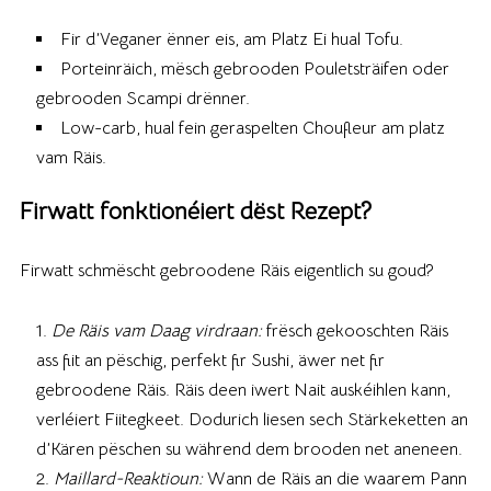
Fir d’Veganer ënner eis, am Platz Ei hual Tofu.
Porteinräich, mësch gebrooden Pouletsträifen oder
gebrooden Scampi drënner.
Low-carb, hual fein geraspelten Choufleur am platz
vam Räis.
Firwatt fonktionéiert dëst Rezept?
Firwatt schmëscht gebroodene Räis eigentlich su goud?
De Räis vam Daag virdraan:
frësch gekooschten Räis
ass fiit an pëschig, perfekt fir Sushi, äwer net fir
gebroodene Räis. Räis deen iwert Nait auskéihlen kann,
verléiert Fiitegkeet. Dodurich liesen sech Stärkeketten an
d’Kären pëschen su während dem brooden net aneneen.
Maillard-Reaktioun:
Wann de Räis an die waarem Pann