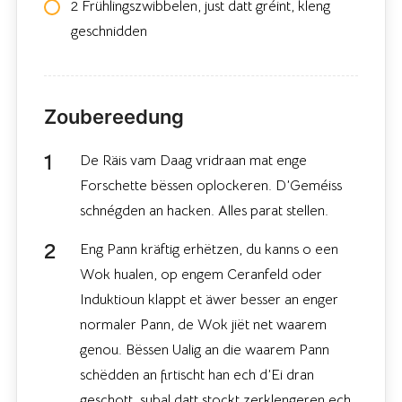
2 Frühlingszwibbelen, just datt gréint, kleng
geschnidden
Zoubereedung
De Räis vam Daag vridraan mat enge
Forschette bëssen oplockeren. D’Geméiss
schnégden an hacken. Alles parat stellen.
Eng Pann kräftig erhëtzen, du kanns o een
Wok hualen, op engem Ceranfeld oder
Induktioun klappt et äwer besser an enger
normaler Pann, de Wok jiët net waarem
genou. Bëssen Ualig an die waarem Pann
schëdden an firtischt han ech d’Ei dran
geschott, subal datt stockt zerklengeren ech