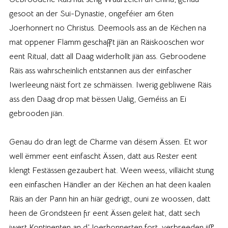
gesoot an der Sui-Dynastie, ongeféier am 6ten
Joerhonnert no Christus. Deemools ass an de Këchen na
mat oppener Flamm geschafft jiän an Räiskooschen wor
eent Ritual, datt all Daag widerhollt jiän ass. Gebroodene
Räis ass wahrscheinlich entstannen aus der einfascher
Iwerleeung näist fort ze schmäissen. Iwerig gebliwene Räis
ass den Daag drop mat bëssen Ualig, Geméiss an Ei
gebrooden jiän.
Genau do dran legt de Charme van dësem Ässen. Et wor
well ëmmer eent einfascht Ässen, datt aus Rester eent
klengt Festässen gezaubert hat. Ween weess, villäicht stung
een einfaschen Händler an der Këchen an hat deen kaalen
Räis an der Pann hin an hiär gedrigt, ouni ze woossen, datt
heen de Grondsteen fir eent Ässen geleit hat, datt sech
iwert Kontinenten an d’Joerhonnerten fort, verbreeden jiff.