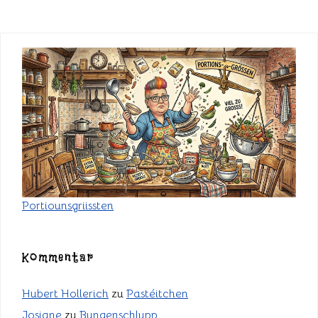
Portiounsgriissten
Kommentar
Hubert Hollerich
zu
Pastéitchen
Josiane
zu
Bungenschlupp