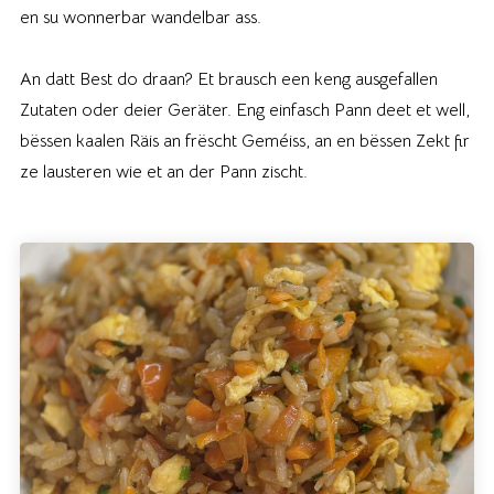
en su wonnerbar wandelbar ass.
An datt Best do draan? Et brausch een keng ausgefallen
Zutaten oder deier Geräter. Eng einfasch Pann deet et well,
bëssen kaalen Räis an frëscht Geméiss, an en bëssen Zekt fir
ze lausteren wie et an der Pann zischt.