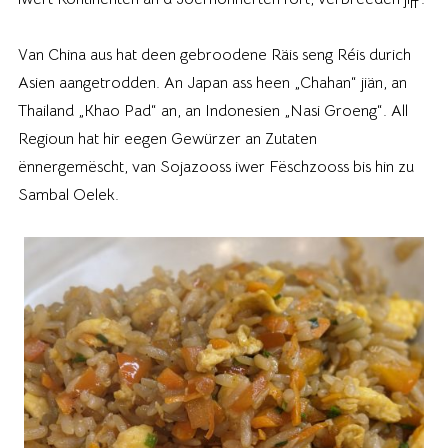
Van China aus hat deen gebroodene Räis seng Réis durich
Asien aangetrodden. An Japan ass heen „Chahan“ jiän, an
Thailand „Khao Pad“ an, an Indonesien „Nasi Groeng“. All
Regioun hat hir eegen Gewürzer an Zutaten
ënnergemëscht, van Sojazooss iwer Fëschzooss bis hin zu
Sambal Oelek.