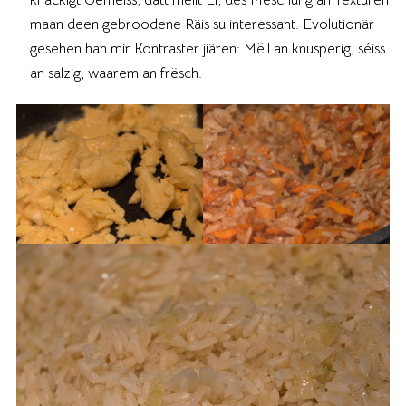
maan deen gebroodene Räis su interessant. Evolutionär
gesehen han mir Kontraster jiären: Mëll an knusperig, séiss
an salzig, waarem an frësch.