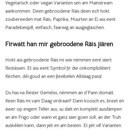
Vegetarisch oder vegan Varianten sen am Mainstream
aankommen. Deen gebroodene Räis deen ech hokt
zoubereeden mat Räis, Paprika, Muurten an Ei ass eent
Paradebeispill, einfasch, faarwig an ausgeglaschen.
Firwatt han mir gebroodene Räis jiären
Hokt ass gebroodene Räis mi wie nëmmen eent siiert
Restässen. Et ass eent Symbol fir die onkomplizléiert
Këchen, déi goud an een flexibelen Alldaag passt.
Du has na Rester Geméiss, nëmmen an d’Pann domatt.
Keen Räis mi vam Daag virdraan? Dann koosch es, breet en
äwer op engem Teller aus, su datt en komplett ausdämpen
an am Frigo oder wann et ganz siier goen soll, an der Truh
auskéilen kann, dann jiët en am besten. Et jiët vill Varianten.