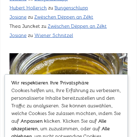
Hubert Hollerich
zu
Bungenschlupp
Josiane
zu
Zwëschen Dëppen an Zékt
Thea Juncket
zu
Zwëschen Dëppen an Zékt
Josiane
zu
Wiener Schnitzel
Wir respektieren Ihre Privatsphäre
Cookies helfen uns, Ihre Erfahrung zu verbessern,
personalisierte Inhalte bereitzustellen und den
Traffic zu analysieren. Sie können auswählen,
welche Cookies Sie zulassen möchten, indem Sie
auf
Anpassen
klicken. Klicken Sie auf
Alle
akzeptieren
, um zuzustimmen, oder auf
Alle
ablehnen
, um nicht notwendige Cookies