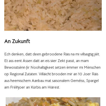
An Zukunft
Ech denken, datt deen gebroodene Räis na mi villsegtig jiët.
Et ass eent Ässen datt an eis siier Zekt passt, an mam
Bewosstsënn fir Noohaltigkeet setzen ëmmer mi Mënschen
op Regional Zutaten. Villäicht brooden mir an 10 Joer Räis
aus heemischem Aanbau mat saisonalem Geméiss, Spargel
am Fréihjoer an Kürbis am Hiärest.