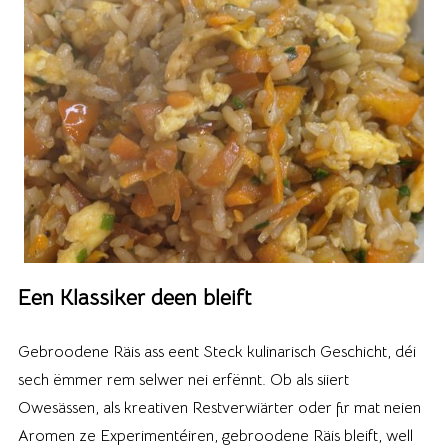
Een Klassiker deen bleift
Gebroodene Räis ass eent Steck kulinarisch Geschicht, déi
sech ëmmer rem selwer nei erfënnt. Ob als siiert
Owesässen, als kreativen Restverwiärter oder fir mat neien
Aromen ze Experimentéiren, gebroodene Räis bleift, well