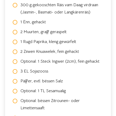
300 g gekooschten Räis vam Daag virdraan
(Jasmin-, Basmati- oder Langkärenräis)
1 Ënn, gehackt
2 Muurten, graff geraspelt
1 Rugd Paprika, kleng gewürfelt
2 Ziiwen Knuawelek, fein gehackt
Optional: 1 Steck Ingwer (2cm), fein gehackt
3 EL Sojazooss
Päffer, evtl. bëssen Salz
Optional: 1 TL Sesamualig
Optional: bëssen Zitrounen- oder
Limettensaaft