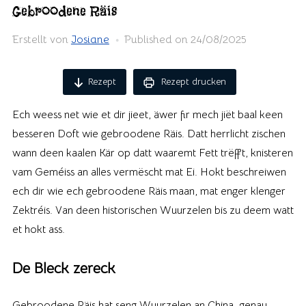
Gebroodene Räis
Erstellt von
Josiane
Published on
24/08/2025
Rezept
Rezept drucken
Ech weess net wie et dir jieet, äwer fir mech jiët baal keen
besseren Doft wie gebroodene Räis. Datt herrlicht zischen
wann deen kaalen Kär op datt waaremt Fett trëfft, knisteren
vam Geméiss an alles vermëscht mat Ei. Hokt beschreiwen
ech dir wie ech gebroodene Räis maan, mat enger klenger
Zektréis. Van deen historischen Wuurzelen bis zu deem watt
et hokt ass.
De Bleck zereck
Gebroodene Räis hat seng Wuurzelen an China, genau