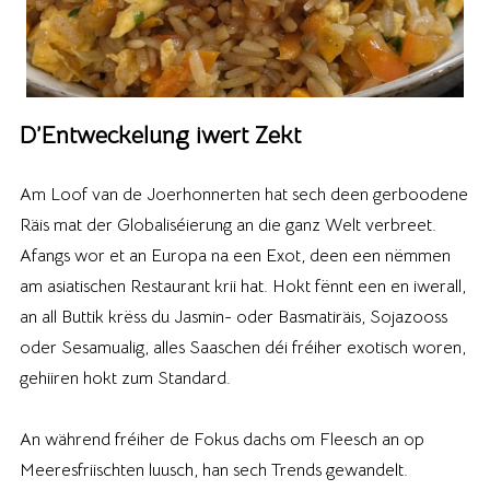
D’Entweckelung iwert Zekt
Am Loof van de Joerhonnerten hat sech deen gerboodene
Räis mat der Globaliséierung an die ganz Welt verbreet.
Afangs wor et an Europa na een Exot, deen een nëmmen
am asiatischen Restaurant krii hat. Hokt fënnt een en iwerall,
an all Buttik krëss du Jasmin- oder Basmatiräis, Sojazooss
oder Sesamualig, alles Saaschen déi fréiher exotisch woren,
gehiiren hokt zum Standard.
An während fréiher de Fokus dachs om Fleesch an op
Meeresfriischten luusch, han sech Trends gewandelt.