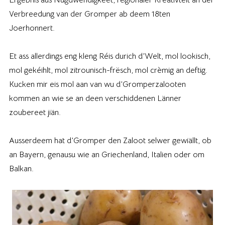
Verbreedung van der Gromper ab deem 18ten
Joerhonnert.
Et ass allerdings eng kleng Réis durich d’Welt, mol lookisch,
mol gekéihlt, mol zitrounisch-frësch, mol crèmig an deftig.
Kucken mir eis mol aan van wu d’Gromperzalooten
kommen an wie se an deen verschiddenen Länner
zoubereet jiän.
Ausserdeem hat d’Gromper den Zaloot selwer gewiällt, ob
an Bayern, genausu wie an Griechenland, Italien oder om
Balkan.