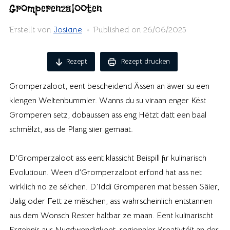
Gromperenzalooten
Erstellt von
Josiane
Published on
26/06/2025
Rezept
Rezept drucken
Gromperzaloot, eent bescheidend Ässen an äwer su een
klengen Weltenbummler. Wanns du su viraan enger Këst
Gromperen setz, dobaussen ass eng Hëtzt datt een baal
schmëlzt, ass de Plang siier gemaat.
D’Gromperzaloot ass eent klassicht Beispill fir kulinarisch
Evolutioun. Ween d’Gromperzaloot erfond hat ass net
wirklich no ze séichen. D’Iddi Gromperen mat bëssen Säier,
Ualig oder Fett ze mëschen, ass wahrscheinlich entstannen
aus dem Wonsch Rester haltbar ze maan. Eent kulinarischt
Ergebnis aus Nugdwendigkeet, regionaler Kreativtéit an der