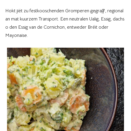
Hokt jiët zu festkooschenden Gromperen gegraff, regional
an mat kuurzem Transport. Een neutralen Ualig, Essig, dachs
o den Essig van de Cornichon, entweder Bréit oder
Mayonaise.