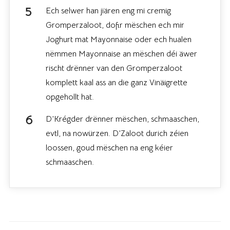
Ech selwer han jiären eng mi cremig
Gromperzaloot, dofir mëschen ech mir
Joghurt mat Mayonnaise oder ech hualen
nëmmen Mayonnaise an mëschen déi äwer
rischt drënner van den Gromperzaloot
komplett kaal ass an die ganz Vinäigrette
opgehollt hat.
D’Krégder drënner mëschen, schmaaschen,
evtl, na nowürzen. D’Zaloot durich zéien
loossen, goud mëschen na eng kéier
schmaaschen.