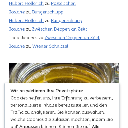
Hubert Hollerich
zu
Pastéitchen
Josiane
zu
Bungenschlupp
Hubert Hollerich
zu
Bungenschlupp
Josiane
zu
Zwëschen Dëppen an Zékt
Thea Juncket
zu
Zwëschen Dëppen an Zékt
Josiane
zu
Wiener Schnitzel
Wir respektieren Ihre Privatsphäre
Cookies helfen uns, Ihre Erfahrung zu verbessern,
personalisierte Inhalte bereitzustellen und den
Traffic zu analysieren. Sie können auswählen,
welche Cookies Sie zulassen möchten, indem Sie
auf
Anpassen
klicken. Klicken Sie auf
Alle