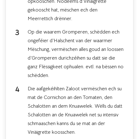
opkooschen. Nodeems d’Vinäigrette
gekooscht hat, mëschen ech den
Meerrettich drënner.
Op die waarem Gromperen, schëdden ech
ongeféier d’Halschent van der waarmer
Mëschung, vermëschen alles goud an loossen
d’Gromperen durichzéihen su datt sie die
ganz Flëssigkeet ophualen. evtl. na bëssen no
schëdden.
Die aafgekéihlten Zaloot vermëschen ech su
mat de Cornichon an den Tomaten, den
Schalotten an dem Knuawelek. Wëlls du datt
Schalotten an de Knuawelek net su intensiv
schmaaschen kanns du se mat an der
Vinäigrette koosschen.