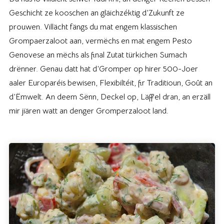
Geschicht ze kooschen an gläichzéktig d’Zukunft ze
prouwen. Villächt fängs du mat engem klassischen
Grompaerzaloot aan, vermëchs en mat engem Pesto
Genovese an mëchs als final Zutat türkichen Sumach
drënner. Genau datt hat d’Gromper op hirer 500-Joer
aaler Europaréis bewisen, Flexibiltéit, fir Traditioun, Goût an
d’Ëmwelt. An deem Sënn, Deckel op, Läffel dran, an erzäll
mir jiären watt an denger Gromperzaloot land.