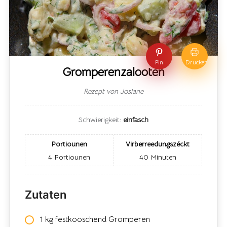
Pin
Drucken
Gromperenzalooten
Rezept von Josiane
Schwierigkeit:
einfasch
Portiounen
Virberreedungszéckt
4
Portiounen
40
Minuten
Zutaten
1 kg festkooschend Gromperen