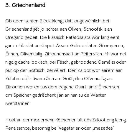
3. Griechenland
Ob deen ischten Bléck klengt datt ongewéinlich, bei
Griechenland jiët jo ischter aan Oliven, Schoofskiis an
Oregano gedeit. Die klassisch Patatosalata wor lang eent
ganz einfascht an simpelt Ässen. Gekooschten Gromperen,
Ënnen, Olivenualig, Zitrounensaaft an Péitersilich. Mi wor net
nigdig dachs lookisch, bei Fësch, gebroodend Geméiss oder
pur op der Bottisch, zervéiert. Den Zaloot wor aarem aan
Zutaten dofir äwer räich am Goût, den Olivenualig an
Zitrounen woren aus dem eegene Gaart, an d’Ënnen sen
om Späicher gedrëchent jiän an han su de Wanter
iwerstannen.
Hokt an der modernenr Këchen erliäft dës Zaloot eng kleng
Renaissance, besonnig bei Vegetarier oder „mezedes“