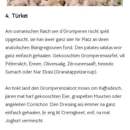
4. Türkei
Am osmanischen Räich sen d’Gromperen rischt spéit
opgetaucht, sie han äwer ganz siier hir Platz an deen
anatolischen Biärigregiounen fond. Den patates salatas wor
ganz einfasch gehaalen. Gekooschten Gromperenwürfel, vill
Péitersilich, Ënnen, Olivenualig, Zitrounensaaft, heisndo
Sumach oder Nar Eksisi (Granatappelzaroup).
An hokt land den Gromperenzaloot moies om Kaffisdësch,
jiären mat hart gekooschten Eier, graspelten Muurten oder
angeleiten Cornichon. Den Dressing ass ëmmer na ganz
einfasch gehaalen, fir eng liit Cremigkeet, evtl. na mat
Joghurt vermëscht.