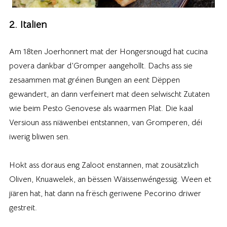
2. Italien
Am 18ten Joerhonnert mat der Hongersnougd hat cucina
povera dankbar d’Gromper aangehollt. Dachs ass sie
zesaammen mat gréinen Bungen an eent Dëppen
gewandert, an dann verfeinert mat deen selwischt Zutaten
wie beim Pesto Genovese als waarmen Plat. Die kaal
Versioun ass niäwenbei entstannen, van Gromperen, déi
iwerig bliwen sen.
Hokt ass doraus eng Zaloot enstannen, mat zousätzlich
Oliven, Knuawelek, an bëssen Wäissenwéngessig. Ween et
jiären hat, hat dann na frësch geriwene Pecorino driwer
gestreit.