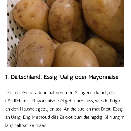
1. Däitschland, Essig-Ualig oder Mayonnaise
Die äler Generatioun hat nëmmen 2 Lageren kannt, die
nördlich mat Mayonnaise, déi gebruaren ass, wie de Frigo
an den Haushalt gezujien ass. An die südlich mat Bréit, Essig
an Ualig. Eng Methoud dës Zaloot ouni die nigdig Kéihlung mi
lang haltbar ze maan.