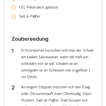
1 EL Péitersilich, gehackt
Salz & Päffer
Zoubereedung
D’Gromperen kooschen ech mat der Schaal
am kaalen Salzwaasser, wann déi mëll sen
schëdden ech se aaf, schiälen se an
schnégden se an Scheiwen van ongeféier 1
cm Déckt.
An engem Dëppen mëschen ech den Essig
oder Zitrounensaaft mam Olivenualig, Dijon-
Mostert, Salz an Päffer. Datt loossen ech