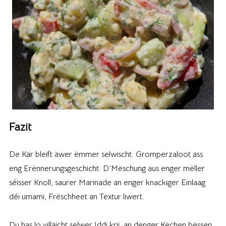
Fazit
De Kär bleift äwer ëmmer selwischt. Gromperzaloot ass
eng Erënnerungsgeschicht. D’Mëschung aus enger mëller
séisser Knoll, saurer Marinade an enger knackiger Einlaag
déi umami, Frëschheet an Textur liwert.
Du has lo villäicht selwer Iddi krii, an denger Këchen bëssen