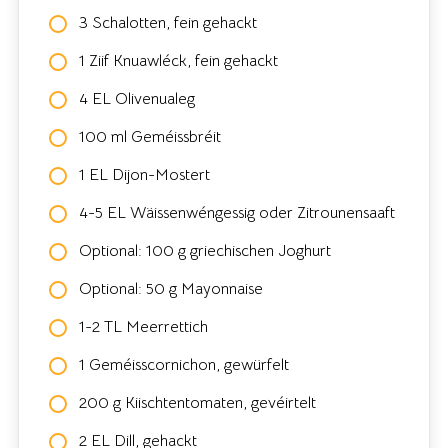
3 Schalotten, fein gehackt
1 Ziif Knuawléck, fein gehackt
4 EL Olivenualeg
100 ml Geméissbréit
1 EL Dijon-Mostert
4-5 EL Wäissenwéngessig oder Zitrounensaaft
Optional: 100 g griechischen Joghurt
Optional: 50 g Mayonnaise
1-2 TL Meerrettich
1 Geméisscornichon, gewürfelt
200 g Kiischtentomaten, gevéirtelt
2 EL Dill, gehackt