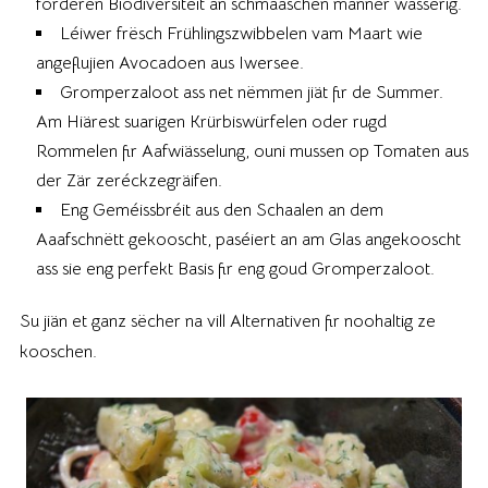
förderen Biodiversitéit an schmaaschen manner wässerig.
Léiwer frësch Frühlingszwibbelen vam Maart wie
angeflujien Avocadoen aus Iwersee.
Gromperzaloot ass net nëmmen jiät fir de Summer.
Am Hiärest suarigen Krürbiswürfelen oder rugd
Rommelen fir Aafwiässelung, ouni mussen op Tomaten aus
der Zär zeréckzegräifen.
Eng Geméissbréit aus den Schaalen an dem
Aaafschnëtt gekooscht, paséiert an am Glas angekooscht
ass sie eng perfekt Basis fir eng goud Gromperzaloot.
Su jiän et ganz sëcher na vill Alternativen fir noohaltig ze
kooschen.