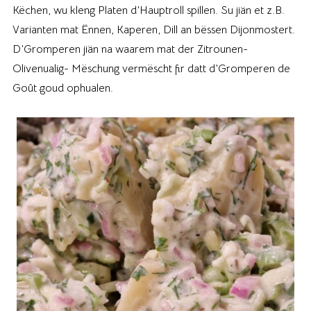
Këchen, wu kleng Platen d’Hauptroll spillen. Su jiän et z.B.
Varianten mat Ënnen, Kaperen, Dill an bëssen Dijonmostert.
D’Gromperen jiän na waarem mat der Zitrounen-
Olivenualig- Mëschung vermëscht fir datt d’Gromperen de
Goût goud ophualen.