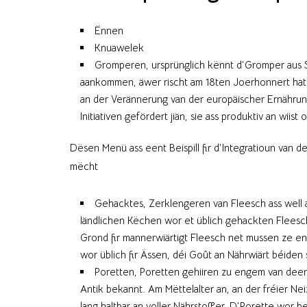
Ënnen
Knuawelek
Gromperen, ursprünglich kënnt d’Gromper aus S
aankommen, äwer rischt am 18ten Joerhonnert hat s
an der Verännerung van der europäischer Ernährung 
Initiativen gefördert jiän, sie ass produktiv an wii
Dësen Menü ass eent Beispill fir d’Integratioun van d
mëcht
Gehacktes, Zerklengeren van Fleesch ass well a
ländlichen Këchen wor et üblich gehackten Fleesc
Grond fir mannerwiärtigt Fleesch net mussen ze en
wor üblich fir Ässen, déi Goût an Nährwiärt béiden 
Poretten, Poretten gehiiren zu engem van deen
Antik bekannt. Am Mëttelalter an, an der fréier Ne
lang haltbar an voller Nährstoffer. D’Porette wor 