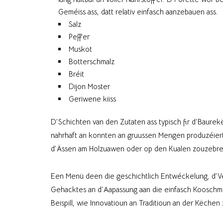
Geméiss ass, datt relativ einfasch aanzebauen ass.
Salz
Peffer
Muskot
Botterschmalz
Bréit
Dijon Moster
Geriwene kiiss
D’Schichten van den Zutaten ass typisch fir d‘Baur
nahrhaft an konnten an gruussen Mengen produzéiert ji
d’Ässen am Holzuawen oder op den Kualen zouzebr
Een Menü deen die geschichtlich Entwéckelung, d’Ve
Gehacktes an d’Aapassung aan die einfasch Koosch
Beispill, wie Innovatioun an Traditioun an der Këch