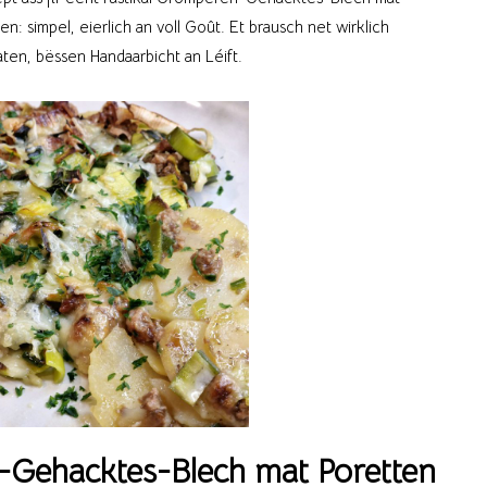
en: simpel, eierlich an voll Goût. Et brausch net wirklich
en, bëssen Handaarbicht an Léift.
-Gehacktes-Blech mat Poretten