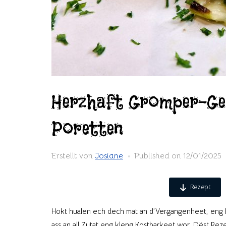
Herzhaft Gromper-Ge
Poretten
Erstellt von
Josiane
Published on
12/01/2025
Rezept
Hokt hualen ech dech mat an d’Vergangenheet, eng k
ass an all Zutat eng kleng Kostbarkeet wor. Dëst Re