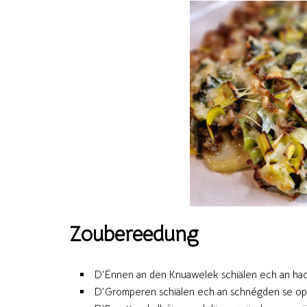
Zoubereedung
D’Ënnen an den Knuawelek schiälen ech an hac
D’Gromperen schiälen ech an schnégden se op