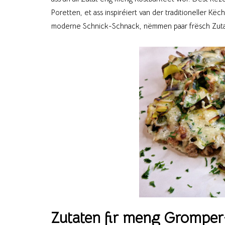
Poretten, et ass inspiréiert van der traditioneller Këch
moderne Schnick-Schnack, nëmmen paar frësch Zutat
Zutaten fir meng Gromper