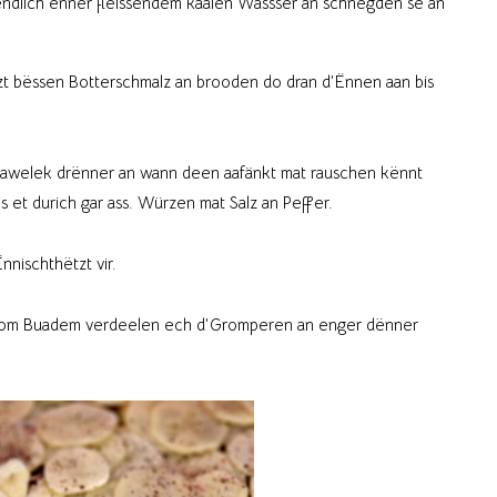
ëndlich ënner fléissendem kaalen Wassser an schnégden se an
t bëssen Botterschmalz an brooden do dran d’Ënnen aan bis
uawelek drënner an wann deen aafänkt mat rauschen kënnt
s et durich gar ass. Würzen mat Salz an Peffer.
nischthëtzt vir.
n om Buadem verdeelen ech d’Gromperen an enger dënner