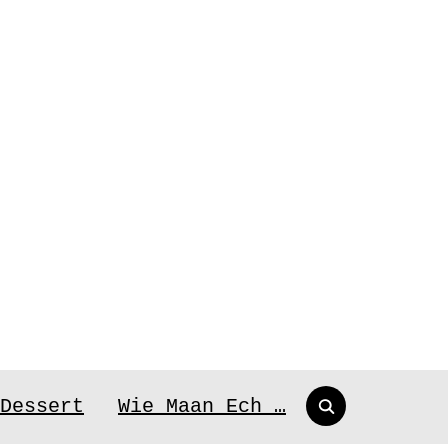
Search
Dessert
Wie Maan Ech …
for: