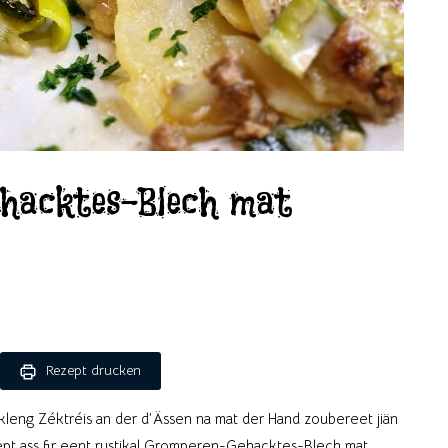
hacktes-Blech mat
Rezept drucken
leng Zéktréis an der d’Ässen na mat der Hand zoubereet jiän
zept ass fir eent rustikal Gromperen-Gehacktes-Blech mat