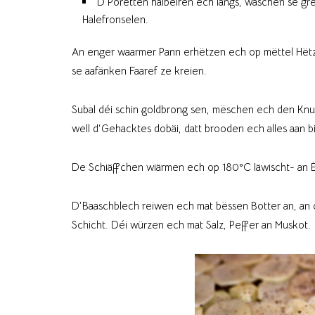
D’Poretten halbéiren ech längs, wäschen se gr
Halefronselen.
An enger waarmer Pann erhëtzen ech op mëttel Hëtz
se aafänken Faaref ze kreien.
Subal déi schin goldbrong sen, mëschen ech den Kn
well d‘Gehacktes dobäi, datt brooden ech alles aan bi
De Schiäffchen wiärmen ech op 180°C Iäwischt- an Ën
D’Baaschblech reiwen ech mat bëssen Botter an, a
Schicht. Déi würzen ech mat Salz, Peffer an Muskot.