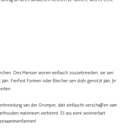
ekëchen. Dës Menüer woren einfasch zouzebreeden, sie sen
än. Fierfest Formen oder Blecher sen dofir genotzt jiän, fir
eeden.
rbreedung van der Gromper, datt einfascht verschaffen vam
methouden mateneen verbënnt. Et ass eent wonnerbart
en zesaammenfannen!