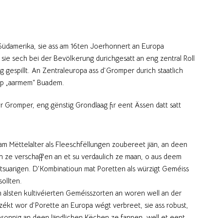
üdamerika, sie ass am 16ten Joerhonnert an Europa
ie sech bei der Bevölkerung durichgesatt an eng zentral Roll
gespillt. An Zentraleuropa ass d’Gromper durich staatlich
st op „aarmem“ Buadem.
er Gromper, eng gënstig Grondlaag fir eent Ässen datt satt
m Mëttelalter als Fleeschfëllungen zoubereet jiän, an deen
h ze verschaffen an et su verdaulich ze maan, o aus deem
tsuarigen. D’Kombinatioun mat Poretten als würzigt Geméiss
sollten.
 älsten kultivéierten Geméisszorten an woren well an der
izékt wor d’Porette an Europa wégt verbreet, sie ass robust,
besonnig an deen ländlichen Këchen ze fannen, well et eent