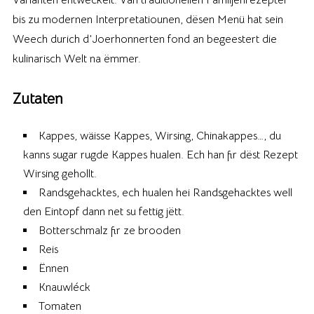
bis zu modernen Interpretatiounen, dësen Menü hat sein
Weech durich d’Joerhonnerten fond an begeestert die
kulinarisch Welt na ëmmer.
Zutaten
Kappes, wäisse Kappes, Wirsing, Chinakappes…, du
kanns sugar rugde Kappes hualen. Ech han fir dëst Rezept
Wirsing gehollt.
Randsgehacktes, ech hualen hei Randsgehacktes well
den Eintopf dann net su fettig jëtt.
Botterschmalz fir ze brooden
Reis
Ënnen
Knauwléck
Tomaten