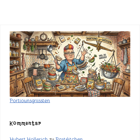
Portiounsgriissten
Kommentar
Hubert Hollerich
zu
Pastéitchen