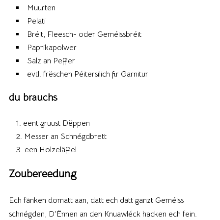
Muurten
Pelati
Bréit, Fleesch- oder Geméissbréit
Paprikapolwer
Salz an Peffer
evtl. frëschen Péitersilich fir Garnitur
du brauchs
eent gruust Dëppen
Messer an Schnégdbrett
een Holzeläffel
Zoubereedung
Ech fänken domatt aan, datt ech datt ganzt Geméiss
schnégden, D’Ënnen an den Knuawléck hacken ech fein.