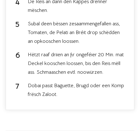
De Reis an dann den Kappes drënner
mëschen.
Subal deen bëssen zesaammengefallen ass,
Tomaten, de Pelati an Bréit drop schëdden
an opkooschen loossen.
Hëtzt raaf driien an fir ongeféier 20 Min. mat
Deckel kooschen loossen, bis den Reis mëll
ass. Schmaaschen evtl. noowürzen.
Dobai passt Baguette, Brugd oder een Komp
frësch Zaloot.