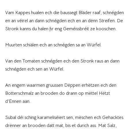
Vam Kappes hualen ech die baussegt Bläder raaf, schnégden
en an véirel an dann schnégden ech en an dënn Streifen. De
Stronk kanns du halen fir eng Geméissbréit ze kooschen.
Muurten schiälen ech an schnégden sa an Würfel.
Van den Tomaten schnégden ech den Stronk raus an dann
schnégden ech sen an Würfel.
An engem waarmen gruussen Dëppen erhëtzen ech den
Botterschmalz an brooden do drann op mëttel Hëtzt
d’Ënnen aan.
Subal déi sching karameliséiert sen, mëschen ech Gehacktes
drënner an brooden datt mat, bis et durich ass. Mat Salz,