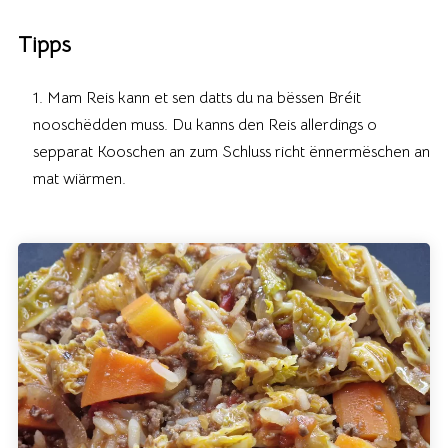
Tipps
Mam Reis kann et sen datts du na bëssen Bréit
nooschëdden muss. Du kanns den Reis allerdings o
sepparat Kooschen an zum Schluss richt ënnermëschen an
mat wiärmen.