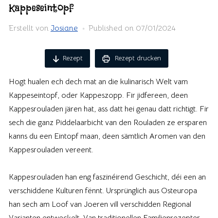
Kappeseintopf
Erstellt von
Josiane
Published on
07/01/2024
Rezept
Rezept drucken
Hogt hualen ech dech mat an die kulinarisch Welt vam
Kappeseintopf, oder Kappeszopp. Fir jidfereen, deen
Kappesrouladen jären hat, ass datt hei genau datt richtigt. Fir
sech die ganz Piddelaarbicht van den Rouladen ze ersparen
kanns du een Eintopf maan, deen sämtlich Aromen van den
Kappesrouladen vereent.
Kappesrouladen han eng faszinéirend Geschicht, déi een an
verschiddene Kulturen fënnt. Ursprünglich aus Osteuropa
han sech am Loof van Joeren vill verschidden Regional
Varianten entweckelt. Van traditionellen Familjenrezepter