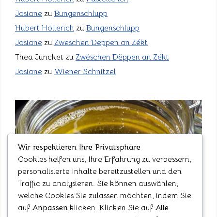
Josiane
zu
Bungenschlupp
Hubert Hollerich
zu
Bungenschlupp
Josiane
zu
Zwëschen Dëppen an Zékt
Thea Juncket
zu
Zwëschen Dëppen an Zékt
Josiane
zu
Wiener Schnitzel
Wir respektieren Ihre Privatsphäre
Cookies helfen uns, Ihre Erfahrung zu verbessern,
personalisierte Inhalte bereitzustellen und den
Traffic zu analysieren. Sie können auswählen,
welche Cookies Sie zulassen möchten, indem Sie
auf
Anpassen
klicken. Klicken Sie auf
Alle