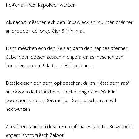
Peffer an Paprikapolwer würzen.
Als nächst mëschen ech den Knuawléck an Muurten drënner
an brooden déi ongeféier 5 Min. mat.
Dann mëschen ech den Reis an dann den Kappes drënner.
Subal deen bëssen zesaammengefallen as mëschen ech
Tomaten an den Pelati an d’Bréit drënner.
Datt loossen ech dann opkooschen, driien Hëtzt dann raaf
an loossen datt Ganzt mat Deckel ongeféier 20 Min.
kooschen, bis den Reis mëll as. Schmaaschen an evtl.
noowürzen
Zervéiren kanns du dësen Eintopf mat Baguette, Brugd oder
engem Komp frësch Zaloot.