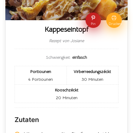
Pin
Drucken
Kappeseintopf
Rezept von Josiane
Schwierigkeit:
einfasch
Portiounen
Virberreedungszéckt
4
Portiounen
30
Minuten
Kooschzéckt
20
Minuten
Zutaten