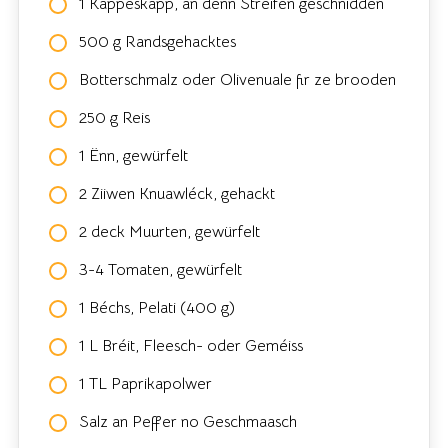
1 Kappeskapp, an dënn Streifen geschnidden
500 g Randsgehacktes
Botterschmalz oder Olivenuale fir ze brooden
250 g Reis
1 Ënn, gewürfelt
2 Ziiwen Knuawléck, gehackt
2 deck Muurten, gewürfelt
3-4 Tomaten, gewürfelt
1 Béchs, Pelati (400 g)
1 L Bréit, Fleesch- oder Geméiss
1 TL Paprikapolwer
Salz an Peffer no Geschmaasch