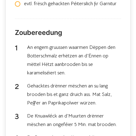
evtl. frësch gehackten Péitersilich fir Garnitur
Zoubereedung
An engem gruussen waarmen Dëppen den
Botterschmalz erhëtzen an d’Ënnen op
mëttel Hëtzt aanbrooden bis se
karameliséiert sen.
Gehacktes drënner mëschen an su lang
brooden bis et ganz druich ass. Mat Salz,
Peffer an Paprikapolwer würzen.
De Knuawléck an d’Muurten drënner
mëschen an ongeféier 5 Min. mat brooden.