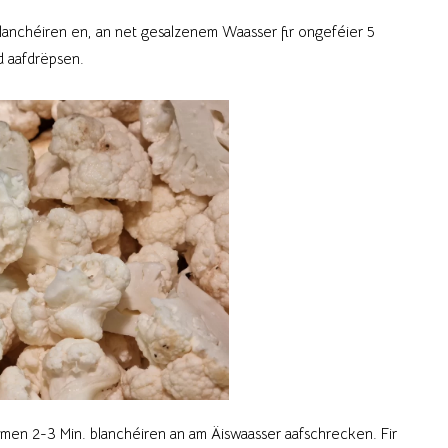
anchéiren en, an net gesalzenem Waasser fir ongeféier 5
d aafdrëpsen.
en 2-3 Min. blanchéiren an am Äiswaasser aafschrecken. Fir