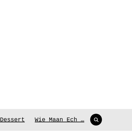
Search
Dessert
Wie Maan Ech …
for: