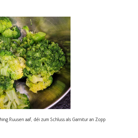
ing Ruusen aaf, déi zum Schluss als Garnitur an Zopp