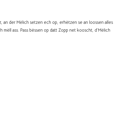
 an der Mëlich setzen ech op, erhëtzen se an loossen alles
h mëll ass. Pass bëssen op datt Zopp net kooscht, d’Mëlich