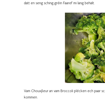
datt en seng sching gréin Faaref mi lang behält.
Vam Chouxfleur an vam Broccoli plécken ech paar sch
kommen.