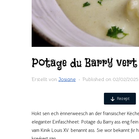
Potage du Barry vert
Erstellt von
Josiane
Published on
02/02/2025
Rezept
Hokt sen ech ënnerweesch an der fransiischer Këche
eleganter Einfaschheet: Potage du Barry ass eng fei
vam Kinik Louis XV. benannt ass. Sie wor bekannt fir hir
kreéiert jiän.