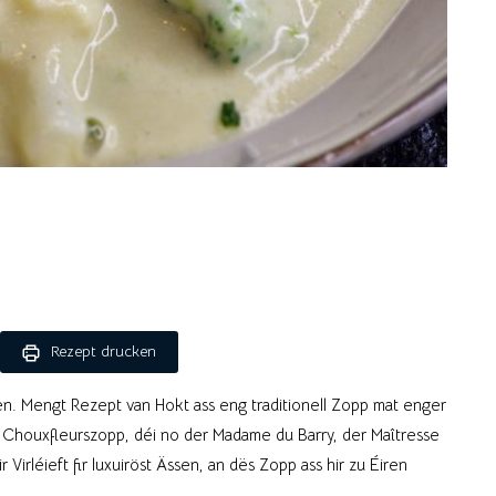
Rezept drucken
n. Mengt Rezept van Hokt ass eng traditionell Zopp mat enger
n Chouxfleurszopp, déi no der Madame du Barry, der Maîtresse
 Virléieft fir luxuiröst Ässen, an dës Zopp ass hir zu Éiren