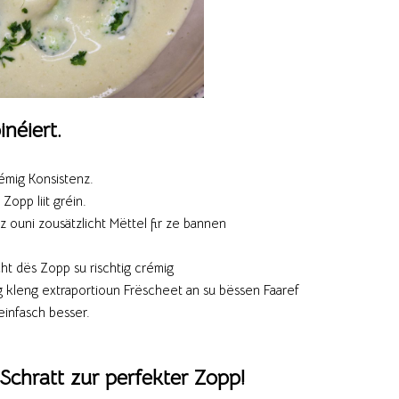
néiert.
émig Konsistenz.
Zopp liit gréin.
z ouni zousätzlicht Mëttel fir ze bannen
cht dës Zopp su rischtig crémig
g kleng extraportioun Frëscheet an su bëssen Faaref
infasch besser.
 Schratt zur perfekter Zopp!