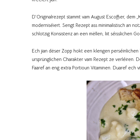
D’Originalrezept stammt vam August Escoffier, dem „Ki
moderniséiert. Sengt Rezept ass minimalistisch an not
schlotzig Konsistenz an een mëllen, liit séisslichen G
Ech jian dëser Zopp hokt een klengen perséinlichen T
ursprünglichen Charakter vam Rezept ze verléiren. Do
Faaref an eng extra Portioun Vitaminen. Duaref ech vi