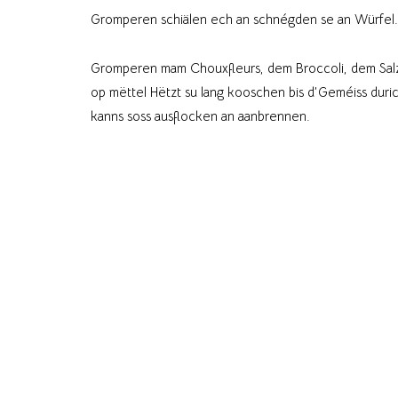
Gromperen schiälen ech an schnégden se an Würfel.
Gromperen mam Chouxfleurs, dem Broccoli, dem Salz,
op mëttel Hëtzt su lang kooschen bis d’Geméiss duric
kanns soss ausflocken an aanbrennen.