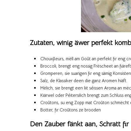
Zutaten, winig äwer perfekt kombi
Chouxfleurs, mëll am Goût an perfekt fir eng cr
Broccoli, brengt eng nossig Frëscheet an fiäreft 
Gromperen, sie suarigen fir eng sämig Konsisten
Salz, de Klassiker deen die ganz Aromen hiäft.
Mëlich, sie brengt een liit séissen Aroma an më
Kiärwel oder Péitersilich brengt zum Schluss en
Croûtons, su eng Zopp mat Croûton schmëcht e
Botter, fir Croûtons ze brooden
Den Zauber fänkt aan, Schratt fir