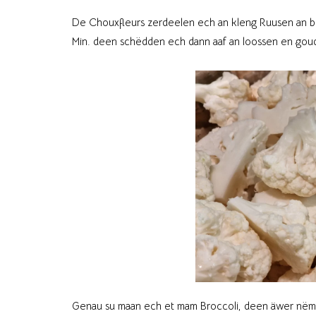
De Chouxfleurs zerdeelen ech an kleng Ruusen an bl
Min. deen schëdden ech dann aaf an loossen en gou
Genau su maan ech et mam Broccoli, deen äwer nëmm