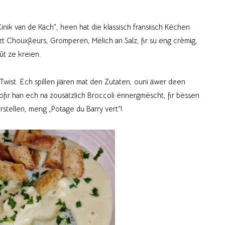
nik van de Käch“, heen hat die klassisch fransiisch Këchen
zt Chouxfleurs, Gromperen, Mëlich an Salz, fir su eng crèmig,
oût ze kreien.
wist. Ech spillen jiären mat den Zutaten, ouni äwer deen
fir han ech na zousätzlich Broccoli ënnergmëscht, fir bëssen
rstellen, meng „Potage du Barry vert“!