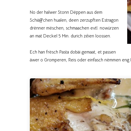
No der halwer Stonn Dëppen aus dem
Schiäffchen hualen, deen zerzupften Estragon
drënner mëschen, schmaachen evtl. nowürzen
an mat Deckel 5 Min. durich zéien loossen.
Ech han frësch Pasta dobäi gemaat, et passen
äwer o Gromperen, Reis oder einfasch nëmmen eng 