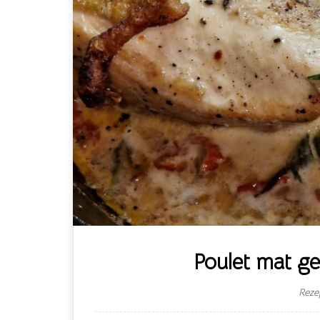
Poulet mat g
Reze