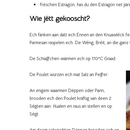
frëschen Estragon, has du den Estragon net jiär
Wie jëtt gekooscht?
Ech fänken aan datt ech Ënnen an den Knuawléck fe
Parmesan raspelen ech. De Wéng, Bréit, an die ganz 
De Schiaffchen wiärmen ech op 170°C Graad.
De Poulet würzen ech mat Salz an Peffer.
An engem waarmen Dëppen oder Pann,
brooden ech den Poulet kräftig van deen 2
Ségten aan. Hualen en raus an stellen en op
Ségt.
Am deem selwischten Dëppen brooden ech op