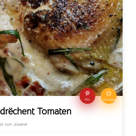
Pin
Drucken
edrëchent Tomaten
pt von Josiane