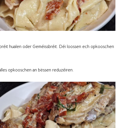
bréit hualen oder Geméissbréit. Déi loossen ech opkooschen
alles opkooschen an bëssen reduzéiren.