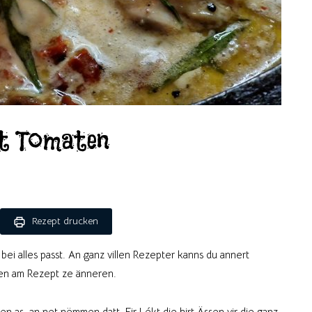
nt Tomaten
Rezept drucken
 bei alles passt. An ganz villen Rezepter kanns du annert
ssen am Rezept ze änneren.
n as, an net nëmmen datt. Fir Lékt die hirt Ässen vir die ganz