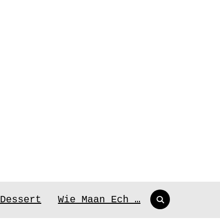
Search
Dessert
Wie Maan Ech …
for: