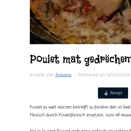
Poulet mat gedrëche
Erstellt von
Josiane
Published on
15/02/2023
Rezept
Poulet as watt würzen betrëfft su flexibel datt et baal
Fleesch durich Pouletfleesch ersetzen, ouni vill mu
Hei as lo eent Rezept watt ganz einfasch zouzebreede