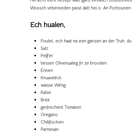
Woosch virbereeden passt datt hei o. An Portiounen 
Ech hualen,
Poulet, ech haat na een ganzen an der Truh, du 
Salz
Peffer
bëssen Olivenualeg fir ze brooden
Ënnen
Knuawléck
wäisse Wéng
Rahm
Bréit
gedrëchent Tomaten
Oregano
Chiliflocken
Parmesan