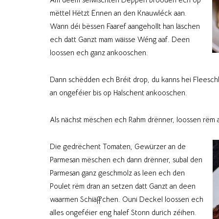
mëttel Hëtzt Ënnen an den Knauwléck aan.
Wann déi bëssen Faaref aangehollt han läschen
ech datt Ganzt mam wäisse Wéng aaf. Deen
loossen ech ganz ankooschen.
Dann schëdden ech Bréit drop, du kanns hei Fleesch
an ongeféier bis op Halschent ankooschen.
Als nächst mëschen ech Rahm drënner, loossen rëm 
Die gedrëchent Tomaten, Gewürzer an de
Parmesan mëschen ech dann drënner, subal den
Parmesan ganz geschmolz as leen ech den
Poulet rëm dran an setzen datt Ganzt an deen
waarmen Schiäffchen. Ouni Deckel loossen ech
alles ongeféier eng halef Stonn durich zéihen.