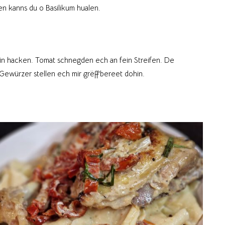
en kanns du o Basilikum hualen.
in hacken. Tomat schnegden ech an fein Streifen. De
Gewürzer stellen ech mir grëffbereet dohin.