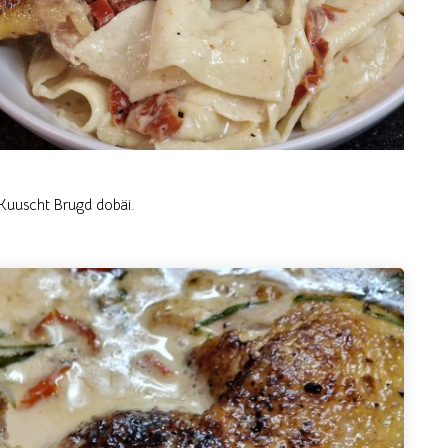
Kuuscht Brugd dobäi.