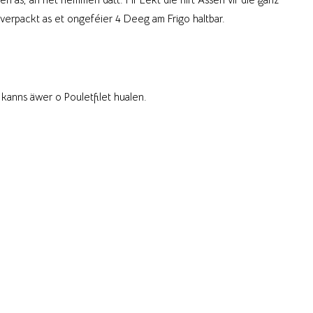
verpackt as et ongeféier 4 Deeg am Frigo haltbar.
kanns äwer o Pouletfilet hualen.