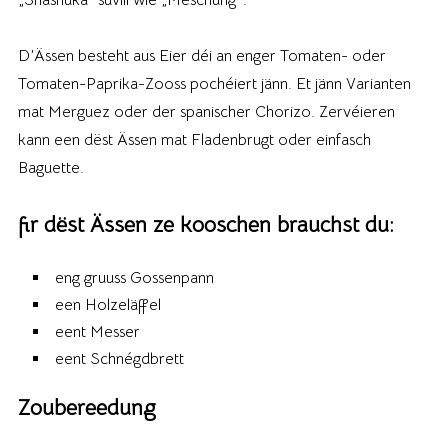
D’Ässen besteht aus Eier déi an enger Tomaten- oder
Tomaten-Paprika-Zooss pochéiert jänn. Et jänn Varianten
mat Merguez oder der spanischer Chorizo. Zervéieren
kann een dëst Ässen mat Fladenbrugt oder einfasch
Baguette.
fir dëst Ässen ze kooschen brauchst du:
eng gruuss Gossenpann
een Holzeläffel
eent Messer
eent Schnégdbrett
Zoubereedung