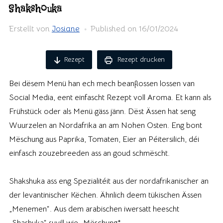
Shakshouka
Erstellt von
Josiane
Published on
16/01/2024
Rezept
Rezept drucken
Bei dësem Menü han ech mech beanflossen lossen van
Social Media, eent einfascht Rezept voll Aroma. Et kann als
Frühstück oder als Menü gäss jänn. Dëst Ässen hat seng
Wuurzelen an Nordafrika an am Nohen Osten. Eng bont
Mëschung aus Paprika, Tomaten, Eier an Péitersilich, déi
einfasch zouzebreeden ass an goud schmëscht.
Shakshuka ass eng Spezialitéit aus der nordafrikanischer an
der levantinischer Këchen. Ähnlich deem tükischen Ässen
„Menemen“. Aus dem arabischen iwersatt heescht
„Shashuka“ suvill wie „Mëschung*.