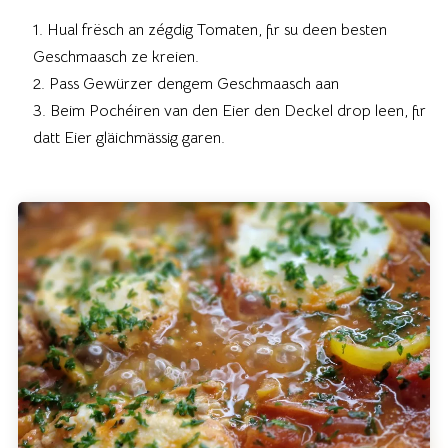
Hual frësch an zégdig Tomaten, fir su deen besten
Geschmaasch ze kreien.
Pass Gewürzer dengem Geschmaasch aan
Beim Pochéiren van den Eier den Deckel drop leen, fir
datt Eier gläichmässig garen.