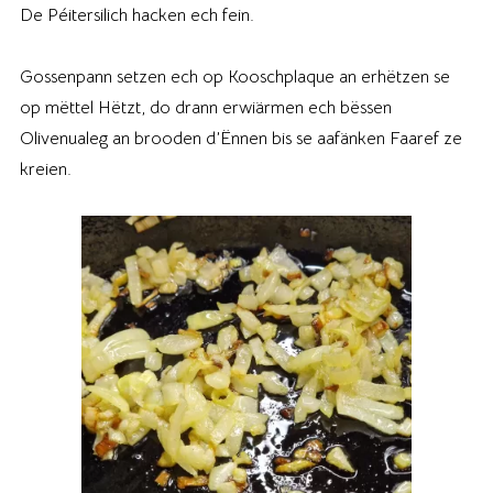
De Péitersilich hacken ech fein.
Gossenpann setzen ech op Kooschplaque an erhëtzen se
op mëttel Hëtzt, do drann erwiärmen ech bëssen
Olivenualeg an brooden d’Ënnen bis se aafänken Faaref ze
kreien.