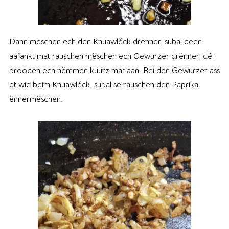
Dann mëschen ech den Knuawléck drënner, subal deen
aafänkt mat rauschen mëschen ech Gewürzer drënner, déi
brooden ech nëmmen kuurz mat aan. Bei den Gewürzer ass
et wie beim Knuawléck, subal se rauschen den Paprika
ënnermëschen.