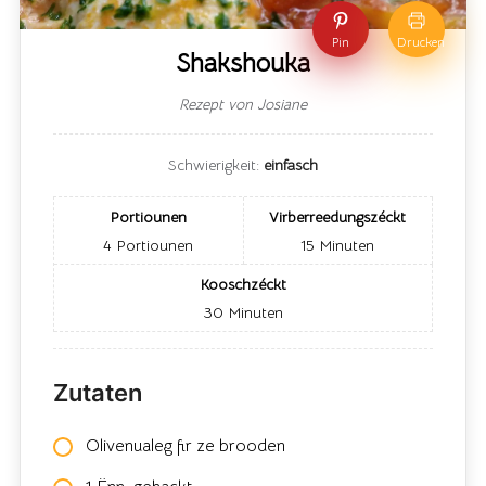
Pin
Drucken
Shakshouka
Rezept von Josiane
Schwierigkeit:
einfasch
Portiounen
Virberreedungszéckt
4
Portiounen
15
Minuten
Kooschzéckt
30
Minuten
Zutaten
Olivenualeg fir ze brooden