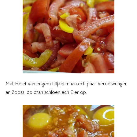
Mat Hëlef van engem Läffel maan ech paar Verdéiwungen
an Zooss, do dran schloen ech Eier op.