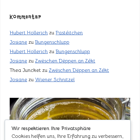
Kommentar
Hubert Hollerich
zu
Pastéitchen
Josiane
zu
Bungenschlupp
Hubert Hollerich
zu
Bungenschlupp
Josiane
zu
Zwëschen Dëppen an Zékt
Thea Juncket
zu
Zwëschen Dëppen an Zékt
Josiane
zu
Wiener Schnitzel
Wir respektieren Ihre Privatsphäre
Cookies helfen uns, Ihre Erfahrung zu verbessern,