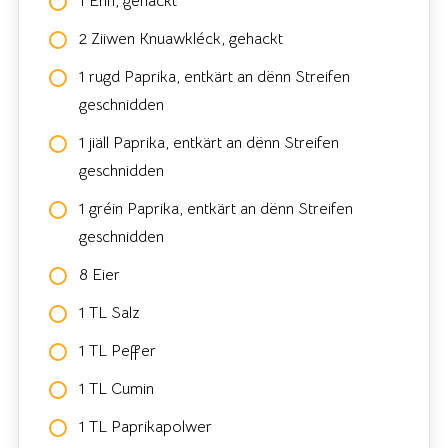
1 Ënn, gehackt
2 Ziiwen Knuawkléck, gehackt
1 rugd Paprika, entkärt an dënn Streifen
geschnidden
1 jiäll Paprika, entkärt an dënn Streifen
geschnidden
1 gréin Paprika, entkärt an dënn Streifen
geschnidden
8 Eier
1 TL Salz
1 TL Peffer
1 TL Cumin
1 TL Paprikapolwer