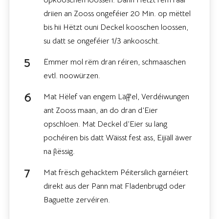
driien an Zooss ongeféier 20 Min. op mëttel
bis hii Hëtzt ouni Deckel kooschen loossen,
su datt se ongeféier 1/3 ankooscht.
Ëmmer mol rëm dran réiren, schmaaschen
evtl. noowürzen.
Mat Hëlef van engem Läffel, Verdéiwungen
ant Zooss maan, an do dran d’Eier
opschloen. Mat Deckel d’Eier su lang
pochéiren bis datt Wäisst fest ass, Eijiäll äwer
na flëssig.
Mat frësch gehacktem Péitersilich garnéiert
direkt aus der Pann mat Fladenbrugd oder
Baguette zervéiren.