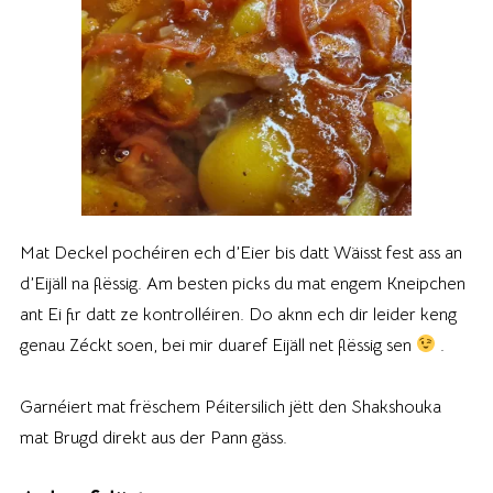
Mat Deckel pochéiren ech d’Eier bis datt Wäisst fest ass an
d’Eijäll na flëssig. Am besten picks du mat engem Kneipchen
ant Ei fir datt ze kontrolléiren. Do aknn ech dir leider keng
genau Zéckt soen, bei mir duaref Eijäll net flëssig sen
.
Garnéiert mat frëschem Péitersilich jëtt den Shakshouka
mat Brugd direkt aus der Pann gäss.