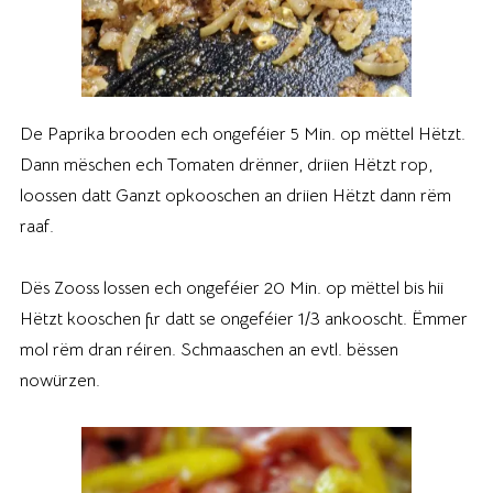
De Paprika brooden ech ongeféier 5 Min. op mëttel Hëtzt.
Dann mëschen ech Tomaten drënner, driien Hëtzt rop,
loossen datt Ganzt opkooschen an driien Hëtzt dann rëm
raaf.
Dës Zooss lossen ech ongeféier 20 Min. op mëttel bis hii
Hëtzt kooschen fir datt se ongeféier 1/3 ankooscht. Ëmmer
mol rëm dran réiren. Schmaaschen an evtl. bëssen
nowürzen.