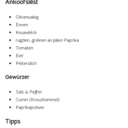
Ankoofslëst
Olivenualeg
Ënnen
Knuawléck
rugden, gréinen an jiälen Paprika
Tomaten
Eier
Péitersilich
Gewürzer
Salz & Peffer
Cumin (Kreuzkümmel)
Paprikapolwer
Tipps