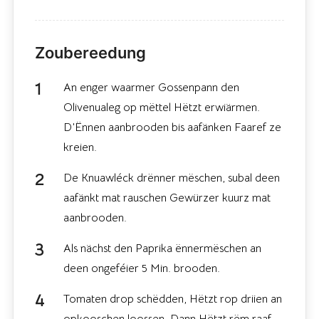
Zoubereedung
An enger waarmer Gossenpann den
Olivenualeg op mëttel Hëtzt erwiärmen.
D’Ënnen aanbrooden bis aafänken Faaref ze
kreien.
De Knuawléck drënner mëschen, subal deen
aafänkt mat rauschen Gewürzer kuurz mat
aanbrooden.
Als nächst den Paprika ënnermëschen an
deen ongeféier 5 Min. brooden.
Tomaten drop schëdden, Hëtzt rop driien an
opkooschen loossen. Dann Hëtzt rëm raaf