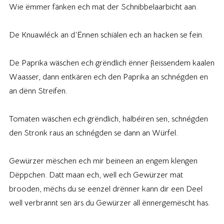
Wie ëmmer fänken ech mat der Schnibbelaarbicht aan.
De Knuawléck an d’Ënnen schiälen ech an hacken se fein.
De Paprika wäschen ech grëndlich ënner fleissendem kaalen
Waasser, dann entkären ech den Paprika an schnégden en
an dënn Streifen.
Tomaten wäschen ech grëndlich, halbéiren sen, schnégden
den Stronk raus an schnégden se dann an Würfel.
Gewürzer mëschen ech mir beineen an engem klengen
Dëppchen. Datt maan ech, well ech Gewürzer mat
brooden, mëchs du se eenzel drënner kann dir een Deel
well verbrannt sen ärs du Gewürzer all ënnergemëscht has.