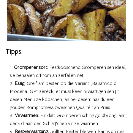
Tipps:
Gromperenzort:
Festkooschend Gromperen sen ideal,
sie behaalen d’From an zerfällen net
Essig:
Greif am besten op die Variant „Balsamico di
Modena IGP“ zeréck, et muss keen hiiwiärtigen sen fir
dësen Menü ze kooschen, an bei dësem has du een
gouden Kompromëss zwëschen Qualitéit an Präis.
Virwiärmen:
Fir datt Gromperen sching goldbrong jänn,
denk draan den Schiäffchen vir ze wiärmen.
Restverwiärtung:
Sollten Rester bleiwen, kanns du dës