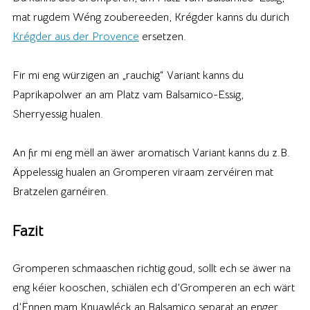
mat rugdem Wéng zoubereeden, Krégder kanns du durich
Krégder aus der Provence
ersetzen.
Fir mi eng würzigen an „rauchig“ Variant kanns du
Paprikapolwer an am Platz vam Balsamico-Essig,
Sherryessig hualen.
An fir mi eng mëll an äwer aromatisch Variant kanns du z.B.
Äppelessig hualen an Gromperen viraam zervéiren mat
Bratzelen garnéiren.
Fazit
Gromperen schmaaschen richtig goud, sollt ech se äwer na
eng kéier kooschen, schiälen ech d’Gromperen an ech wärt
d’Ënnen mam Knuawléck an Balsamico separat an enger