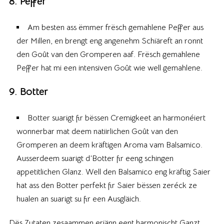
8. Peffer
Am besten ass ëmmer frësch gemahlene Peffer aus
der Millen, en brengt eng angenehm Schiäreft an ronnt
den Goût van den Gromperen aaf. Frësch gemahlene
Peffer hat mi een intensiven Goût wie well gemahlene.
9. Botter
Botter suarigt fir bëssen Cremigkeet an harmonéiert
wonnerbar mat deem natiirlichen Goût van den
Gromperen an deem kräftigen Aroma vam Balsamico.
Ausserdeem suarigt d’Botter fir eeng schingen
appetitlichen Glanz. Well den Balsamico eng kräftig Saier
hat ass den Botter perfekt fir Saier bëssen zeréck ze
hualen an suarigt su fir een Ausgläich.
Dës Zutaten zesaammen erjänn eent harmonischt Ganzt,