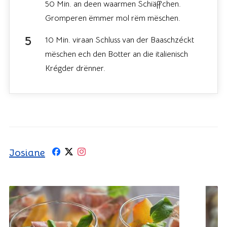
50 Min. an deen waarmen Schiäffchen.
Gromperen ëmmer mol rëm mëschen.
10 Min. viraan Schluss van der Baaschzéckt
mëschen ech den Botter an die italienisch
Krégder drënner.
Josiane