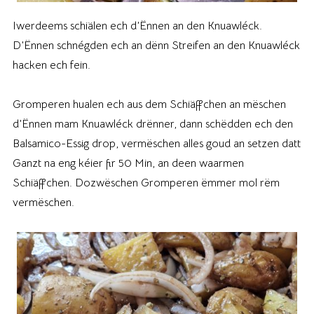
Iwerdeems schiälen ech d’Ënnen an den Knuawléck.
D’Ënnen schnégden ech an dënn Streifen an den Knuawléck
hacken ech fein.
Gromperen hualen ech aus dem Schiäffchen an mëschen
d’Ënnen mam Knuawléck drënner, dann schëdden ech den
Balsamico-Essig drop, vermëschen alles goud an setzen datt
Ganzt na eng kéier fir 50 Min, an deen waarmen
Schiäffchen. Dozwëschen Gromperen ëmmer mol rëm
vermëschen.