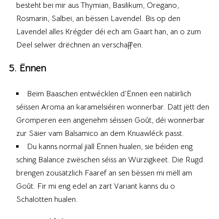
besteht bei mir aus Thymian, Basilikum, Oregano,
Rosmarin, Salbei, an bëssen Lavendel. Bis op den
Lavendel alles Krégder déi ech am Gaart han, an o zum
Deel selwer drëchnen an verschaffen.
5. Ënnen
Beim Baaschen entwécklen d’Ënnen een natiirlich
séissen Aroma an karamelsiéiren wonnerbar. Datt jëtt den
Gromperen een angenehm séissen Goût, déi wonnerbar
zur Säier vam Balsamico an dem Knuawléck passt.
Du kanns normal jiäll Ënnen hualen, sie béiden eng
sching Balance zwëschen séiss an Würzigkeet. Die Rugd
brengen zousätzlich Faaref an sen bëssen mi mëll am
Goût. Fir mi eng edel an zart Variant kanns du o
Schalotten hualen.