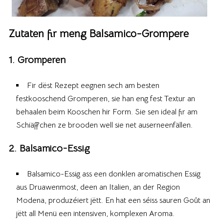
Zutaten fir meng Balsamico-Grompere
1. Gromperen
Fir dëst Rezept eegnen sech am besten
festkooschend Gromperen, sie han eng fest Textur an
behaalen beim Kooschen hir Form. Sie sen ideal fir am
Schiäffchen ze brooden well sie net auserneenfällen.
2. Balsamico-Essig
Balsamico-Essig ass een donklen aromatischen Essig
aus Druawenmost, deen an Italien, an der Region
Modena, produzéiert jëtt. En hat een séiss sauren Goût an
jëtt all Menü een intensiven, komplexen Aroma.