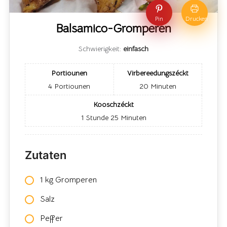
Pin
Drucken
Balsamico-Gromperen
Schwierigkeit:
einfasch
Portiounen
Virbereedungszéckt
4
Portiounen
20
Minuten
Kooschzéckt
1
Stunde
25
Minuten
Zutaten
1 kg Gromperen
Salz
Peffer