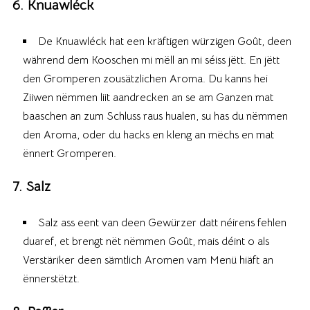
6. Knuawléck
De Knuawléck hat een kräftigen würzigen Goût, deen
während dem Kooschen mi mëll an mi séiss jëtt. En jëtt
den Gromperen zousätzlichen Aroma. Du kanns hei
Ziiwen nëmmen liit aandrecken an se am Ganzen mat
baaschen an zum Schluss raus hualen, su has du nëmmen
den Aroma, oder du hacks en kleng an mëchs en mat
ënnert Gromperen.
7. Salz
Salz ass eent van deen Gewürzer datt néirens fehlen
duaref, et brengt nët nëmmen Goût, mais déint o als
Verstäriker deen sämtlich Aromen vam Menü hiäft an
ënnerstëtzt.