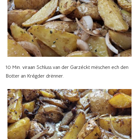
10 Min. viraan Schluss van der Garzéckt mëschen ech den
Botter an Krégder drënner.