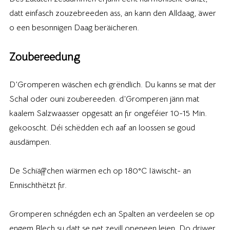
datt einfasch zouzebreeden ass, an kann den Alldaag, äwer
o een besonnigen Daag beräicheren.
Zoubereedung
D’Gromperen wäschen ech grëndlich. Du kanns se mat der
Schal oder ouni zoubereeden. d’Gromperen jänn mat
kaalem Salzwaasser opgesatt an fir ongeféier 10-15 Min.
gekooscht. Déi schëdden ech aaf an loossen se goud
ausdämpen.
De Schiäffchen wiärmen ech op 180°C Iäwischt- an
Ënnischthëtzt fir.
Gromperen schnégden ech an Spalten an verdeelen se op
engem Blech su datt se net zevill openeen leien. Do driwer