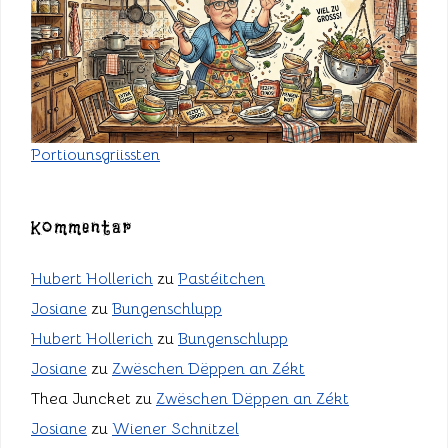
Portiounsgriissten
Kommentar
Hubert Hollerich
zu
Pastéitchen
Josiane
zu
Bungenschlupp
Hubert Hollerich
zu
Bungenschlupp
Josiane
zu
Zwëschen Dëppen an Zékt
Thea Juncket
zu
Zwëschen Dëppen an Zékt
Josiane
zu
Wiener Schnitzel