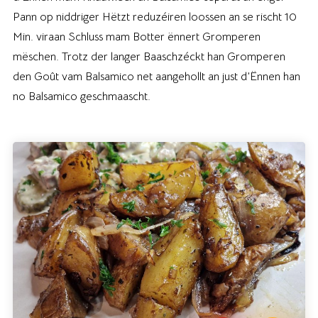
Pann op niddriger Hëtzt reduzéiren loossen an se rischt 10
Min. viraan Schluss mam Botter ënnert Gromperen
mëschen. Trotz der langer Baaschzéckt han Gromperen
den Goût vam Balsamico net aangehollt an just d’Ënnen han
no Balsamico geschmaascht.