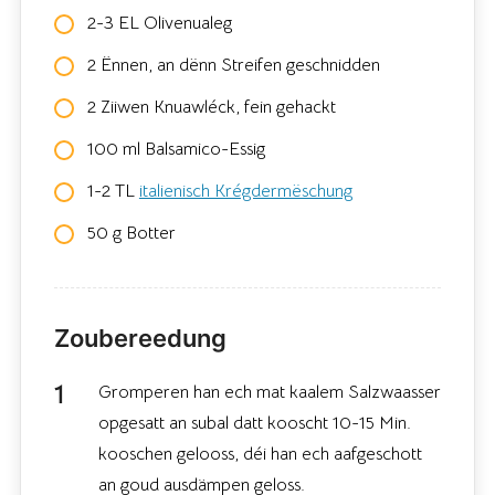
2-3 EL Olivenualeg
2 Ënnen, an dënn Streifen geschnidden
2 Ziiwen Knuawléck, fein gehackt
100 ml Balsamico-Essig
1-2 TL
italienisch Krégdermëschung
50 g Botter
Zoubereedung
Gromperen han ech mat kaalem Salzwaasser
opgesatt an subal datt kooscht 10-15 Min.
kooschen gelooss, déi han ech aafgeschott
an goud ausdämpen geloss.