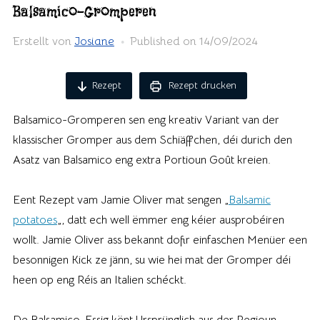
Balsamico-Gromperen
Erstellt von
Josiane
Published on
14/09/2024
Rezept
Rezept drucken
Balsamico-Gromperen sen eng kreativ Variant van der
klassischer Gromper aus dem Schiäffchen, déi durich den
Asatz van Balsamico eng extra Portioun Goût kreien.
Eent Rezept vam Jamie Oliver mat sengen „
Balsamic
potatoes
„, datt ech well ëmmer eng kéier ausprobéiren
wollt. Jamie Oliver ass bekannt dofir einfaschen Menüer een
besonnigen Kick ze jänn, su wie hei mat der Gromper déi
heen op eng Réis an Italien schéckt.
De Balsamico-Essig kënt Ursprünglich aus der Regioun