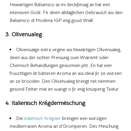
Hiiwiärtigen Balsamico as mi deckflëssig an hat een
intensiven Goût. Fir deen alldäglichen Gebrausch ass den
Balsamico di Modena IGP eng goud Wiäll.
3. Olivenualeg
Olivenualge extra virgine ass hiiwiärtigen Olivenualeg,
deen aus der ischter Pressung ouni Wiäremt oder
Chemisch Behandlungen gewonnen jëtt. En hat een
fruuchtigen liit batteren Aroma an ass ideal fir ze würzen
an ze brooden. Den Olivenualeg brengt net nëmmen
gesond Fetter mat en suarigt o fir eng knusperig Textur.
4. Italienisch Krégdermëschung
Die
italienisch Krégder
brengen een würzigen
mediterranen Aroma an d’Gromperen. Dës Mëschung