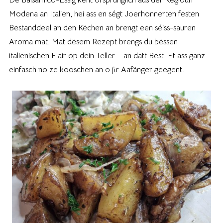
Modena an Italien, hei ass en ségt Joerhonnerten festen
Bestanddeel an den Këchen an brengt een séiss-sauren
Aroma mat. Mat dësem Rezept brengs du bëssen
italienischen Flair op dein Teller – an datt Best: Et ass ganz
einfasch no ze kooschen an o fir Aafänger geegent.