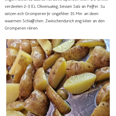
verdeelen 2-3 EL Olivenualeg, bëssen Salz an Peffer. Su
setzen ech Gromperen fir ongeféier 35 Min. an deen
waarmen Schiäffchen. Zwëschendurich eng kéier an den
Gromperen réiren.