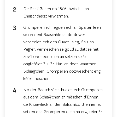
De Schiäffchen op 180° Iäwischt- an
Ënnischthëtzt virwiärmen.
Gromperen schnégden ech an Spalten leen
se op eent Baaschblech, do driwer
verdeelen ech den Olivenualeg, Salz an
Peffer, vermëschen se goud su datt se net
zevill openeen leien an setzen se fir
ongfeféier 30-35 Min. an deen waarmen
Schiäffchen. Gromperen dozwëschent eng
kéier mëschen.
No der Baaschzéckt hualen ech Gromperen
aus dem Schiäffchen an mëschen d’Ënnen,
de Knuawléck an den Balsamico drënner, su
setzen ech Gromperen dann na eng kéier fir