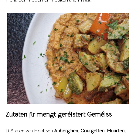
Zutaten fir mengt geréistert Geméiss
D’Staren van Hokt sen
Auberginen
,
Courgetten
,
Muurten
,