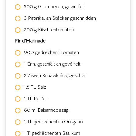
500 g Gromperen, gewürfelt
3 Paprika, an Stécker geschnidden
200 g Kiischtentomaten
Fir d’Marinade
90 g gedrëchent Tomaten
1 Ënn, geschiält an gevéirelt
2 Ziiwen Knuawkléck, geschiält
1,5 TL Salz
1 TL Peffer
60 ml Balsamicoessig
1 TL gedrëchenten Oregano
1 Tl gedrëchenten Baslikum