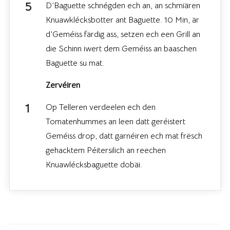
D’Baguette schnégden ech an, an schmiären
Knuawklécksbotter ant Baguette. 10 Min, är
d’Geméiss färdig ass, setzen ech een Grill an
die Schinn iwert dem Geméiss an baaschen
Baguette su mat.
Zervéiren
Op Telleren verdeelen ech den
Tomatenhummes an leen datt geréistert
Geméiss drop, datt garnéiren ech mat frësch
gehacktem Péitersilich an reechen
Knuawlécksbaguette dobäi.