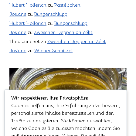
Hubert Hollerich
zu
Pastéitchen
Josiane
zu
Bungenschlupp
Hubert Hollerich
zu
Bungenschlupp
Josiane
zu
Zwëschen Dëppen an Zékt
Thea Juncket
zu
Zwëschen Dëppen an Zékt
Josiane
zu
Wiener Schnitzel
Wir respektieren Ihre Privatsphäre
Cookies helfen uns, Ihre Erfahrung zu verbessern,
personalisierte Inhalte bereitzustellen und den
Traffic zu analysieren. Sie können auswählen,
welche Cookies Sie zulassen möchten, indem Sie