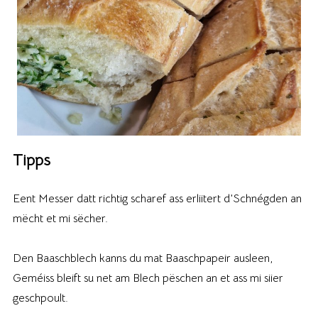
Tipps
Eent Messer datt richtig scharef ass erliitert d’Schnégden an
mëcht et mi sëcher.
Den Baaschblech kanns du mat Baaschpapeir ausleen,
Geméiss bleift su net am Blech pëschen an et ass mi siier
geschpoult.