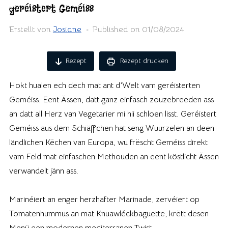
geréistert Geméiss
Erstellt von
Josiane
Published on
01/08/2024
Rezept
Rezept drucken
Hokt hualen ech dech mat ant d’Welt vam geréisterten
Geméiss. Eent Ässen, datt ganz einfasch zouzebreeden ass
an datt all Herz van Vegetarier mi hii schloen lisst. Geréistert
Geméiss aus dem Schiäffchen hat seng Wuurzelen an deen
ländlichen Këchen van Europa, wu frëscht Geméiss direkt
vam Feld mat einfaschen Methouden an eent köstlicht Ässen
verwandelt jänn ass.
Marinéiert an enger herzhafter Marinade, zervéiert op
Tomatenhummus an mat Knuawléckbaguette, krëtt dësen
Menü een modernen mediterranen Twist.