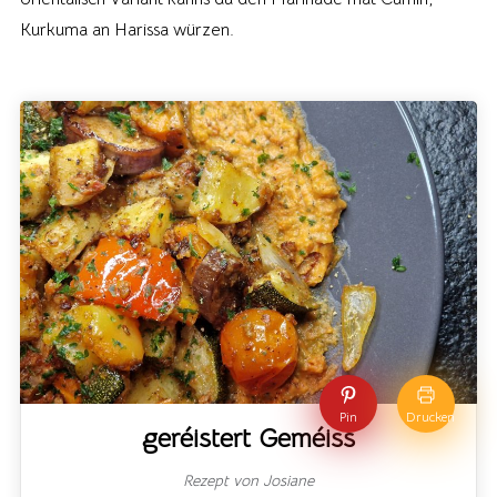
Kurkuma an Harissa würzen.
Pin
Drucken
geréistert Geméiss
Rezept von Josiane