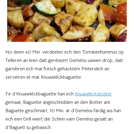
No deen 40 Min. verdeelen ech den Tomatenhummus op
Telleren an leen datt geréistert Geméiss uawen drop, datt
garnéiren ech mat frësch gehacktem Péitersilich an
zervéiren et mat Knuawléckbaguette.
Fir d’Knuawléckbaguette han ech
Knuawlécksbotter
gemaat, Baguette angeschnidden an den Botter ant
Baguette geschmiärt, 10 Min. är d’Geméiss färdig ass han
ech een Grill iwert die Schinn vam Geméiss gesatt an
d’Baguett su gebaasch.