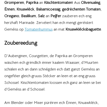
Gromperen
,
Paprika
an
Kiischtentomaten
! Aus
Olivenualeg
,
Ënnen
,
Knuawléck
,
Balsamicoessig
,
gedrëchenten Tomaten
,
Oregano
,
Basilikum
,
Salz
an
Peffer
zauberen ech eng
herzhaft Marinade. Zervéiert han ech mengt geréistert
Geméiss op
Tomatenhummus
an mat
Knuawklécksbaguette
.
Zoubereedung
D’Auberginen, Courgetten, de Paprika an Gromperen
wäschen ech grëndlich ënner kaalem Waasser, d’Muurten
schiälen ech an dann schnégden ech datt ganzt Geméiss an
ongeféier gleich gruuss Stécker an leen et an eng gruuss
Schossel. Kiischtentomaten loossen ech ganz an leen se bei
d’Geméiss an d’Schossel.
Am Blender oder Mixer püréiren ech Ënnen, Knuawkléck,