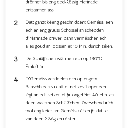
drënner bis eng deckflëssig Marinade
entstannen ass.
Datt ganzt kéeng geschniddent Geméiss leen
ech an eng gruuss Schossel an schëdden
d’Marinade driwer, dann vermëschen ech
alles goud an loossen et 10 Min. durich zéien.
De Schiäffchen wiärmen ech op 180°C
Ëmloft fir.
D’Geméiss verdeelen ech op engem
Baaschblech su datt et net zevill openeen
légt an ech setzen et fir ongeféier 40 MIn. an
deen waarmen Schiäffchen. Zwëschendurich
mol eng kéier am Geméiss réiren fir datt et
van deen 2 Ségten réistert.