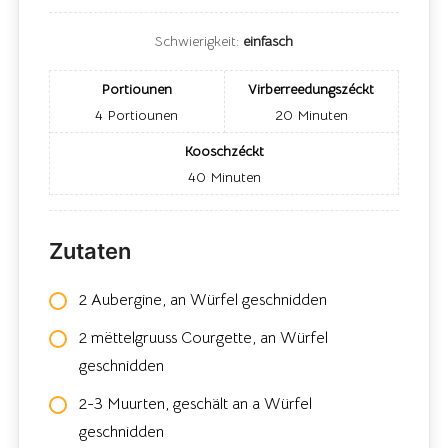
Schwierigkeit:
einfasch
Portiounen
Virberreedungszéckt
4
Portiounen
20
Minuten
Kooschzéckt
40
Minuten
Zutaten
2 Aubergine, an Würfel geschnidden
2 mëttelgruuss Courgette, an Würfel
geschnidden
2-3 Muurten, geschält an a Würfel
geschnidden