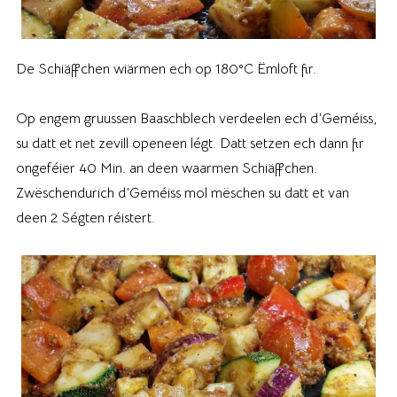
De Schiäffchen wiärmen ech op 180°C Ëmloft fir.
Op engem gruussen Baaschblech verdeelen ech d’Geméiss,
su datt et net zevill openeen légt. Datt setzen ech dann fir
ongeféier 40 Min. an deen waarmen Schiäffchen.
Zwëschendurich d’Geméiss mol mëschen su datt et van
deen 2 Ségten réistert.