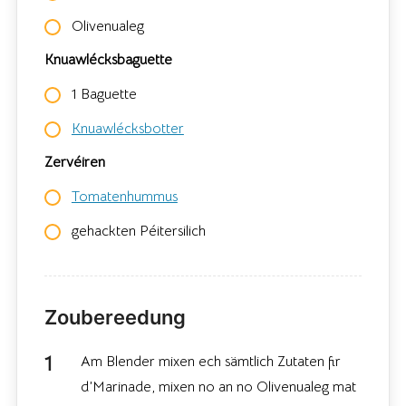
Olivenualeg
Knuawlécksbaguette
1 Baguette
Knuawlécksbotter
Zervéiren
Tomatenhummus
gehackten Péitersilich
Zoubereedung
Am Blender mixen ech sämtlich Zutaten fir
d’Marinade, mixen no an no Olivenualeg mat