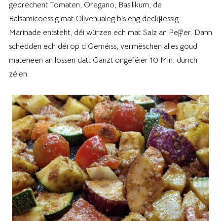
gedrëchent Tomaten, Oregano, Basilikum, de
Balsamicoessig mat Olivenualeg bis eng deckflëssig
Marinade entsteht, déi würzen ech mat Salz an Peffer. Dann
schëdden ech déi op d’Geméiss, vermëschen alles goud
mateneen an lossen datt Ganzt ongeféier 10 Min. durich
zéien.