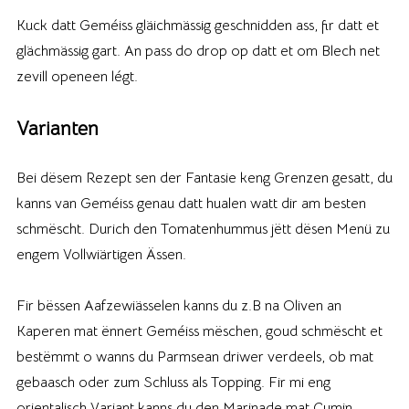
Kuck datt Geméiss gläichmässig geschnidden ass, fir datt et
glächmässig gart. An pass do drop op datt et om Blech net
zevill openeen légt.
Varianten
Bei dësem Rezept sen der Fantasie keng Grenzen gesatt, du
kanns van Geméiss genau datt hualen watt dir am besten
schmëscht. Durich den Tomatenhummus jëtt dësen Menü zu
engem Vollwiärtigen Ässen.
Fir bëssen Aafzewiässelen kanns du z.B na Oliven an
Kaperen mat ënnert Geméiss mëschen, goud schmëscht et
bestëmmt o wanns du Parmsean driwer verdeels, ob mat
gebaasch oder zum Schluss als Topping. Fir mi eng
orientalisch Variant kanns du den Marinade mat Cumin,