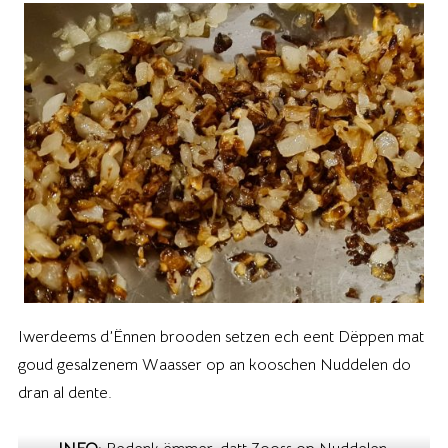
Iwerdeems d’Ënnen brooden setzen ech eent Dëppen mat
goud gesalzenem Waasser op an kooschen Nuddelen do
dran al dente.