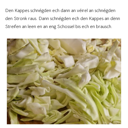
Den Kappes schnégden ech dann an véirel an schnégden
den Stronk raus. Dann schnégden ech den Kappes an dënn
Streifen an leen en an eng Schossel bis ech en brausch.