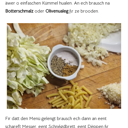
äwer o einfaschen Kümmel hualen. An ech brausch na
Botterschmalz
oder
Olivenualeg
fir ze brooden.
Fir datt den Menü gelengt brausch ech dann an eent
schareft Messer, eent Schnégdbrett, eent Dëppen fir