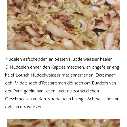
Nudelen aafschëdden an bëssen Nuddelwaasser haalen.
D’Nuddelen ënner den Kappes mëschen, an ongeféier eng
halef Lousch Nuddelwaasser mat ënnerréiren. Datt maan
ech, fir datt sech d’Röstaromen déi sech om Buadem van
der Pann geblid han liesen, watt na zousätzlichen
Geschmaasch an den Nuddelpann brengt. Schmaaschen an
evtl, na noowürzen.