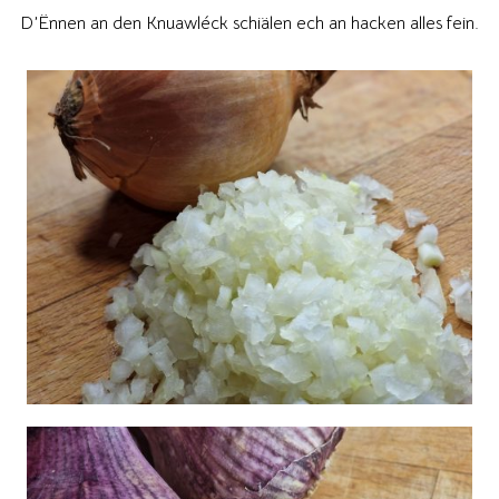
D’Ënnen an den Knuawléck schiälen ech an hacken alles fein.