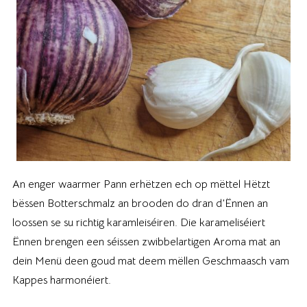
An enger waarmer Pann erhëtzen ech op mëttel Hëtzt
bëssen Botterschmalz an brooden do dran d’Ënnen an
loossen se su richtig karamleiséiren. Die karameliséiert
Ënnen brengen een séissen zwibbelartigen Aroma mat an
dein Menü deen goud mat deem mëllen Geschmaasch vam
Kappes harmonéiert.