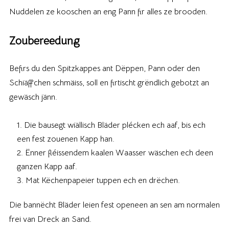
Nuddelen ze kooschen an eng Pann fir alles ze brooden.
Zoubereedung
Befirs du den Spitzkappes ant Dëppen, Pann oder den
Schiäffchen schmäiss, soll en firtischt grëndlich gebotzt an
gewäsch jänn.
Die bausegt wiällisch Bläder plécken ech aaf, bis ech
een fest zouenen Kapp han.
Ënner fléissendem kaalen Waasser wäschen ech deen
ganzen Kapp aaf.
Mat Këchenpapeier tuppen ech en drëchen.
Die bannëcht Bläder leien fest openeen an sen am normalen
frei van Dreck an Sand.