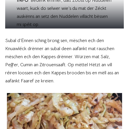
INFO
: Bedenk ëmmer, datt Zooss op Nuddelen
waart, kuck do selwer wie’s du mat der Zéckt
auskënns an setz den Nuddelen villächt bëssen
mi spéit op.
Subal d’Ënnen sching brong sen, mëschen ech den
Knuawléck drënner an subal deen aafänkt mat rauschen
mëschen ech den Kappes drënner. Würzen mat Salz,
Peffer, Cumin an Zitrouensaaft. Op mëttel Hëtzt an vill
réiren loossen ech den Kappes brooden bis en mëll ass an
aafänkt Faaref ze kreien.