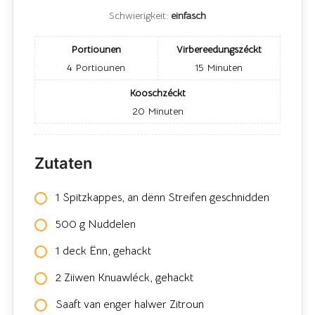
Schwierigkeit:
einfasch
Portiounen
Virbereedungszéckt
4
Portiounen
15
Minuten
Kooschzéckt
20
Minuten
Zutaten
1 Spitzkappes, an dënn Streifen geschnidden
500 g Nuddelen
1 deck Ënn, gehackt
2 Ziiwen Knuawléck, gehackt
Saaft van enger halwer Zitroun