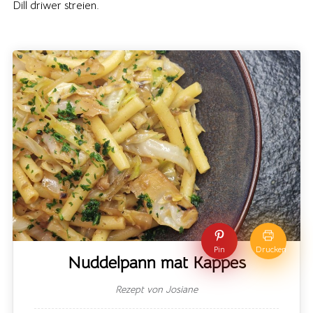
Dill driwer streien.
Pin
Drucken
Nuddelpann mat Kappes
Rezept von Josiane