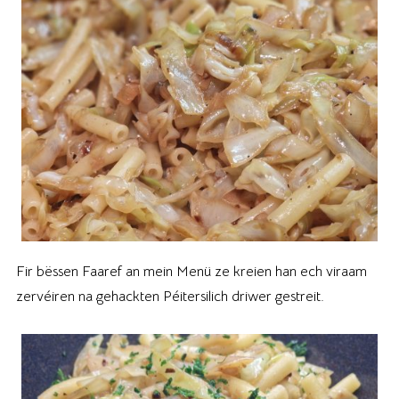
Fir bëssen Faaref an mein Menü ze kreien han ech viraam
zervéiren na gehackten Péitersilich driwer gestreit.