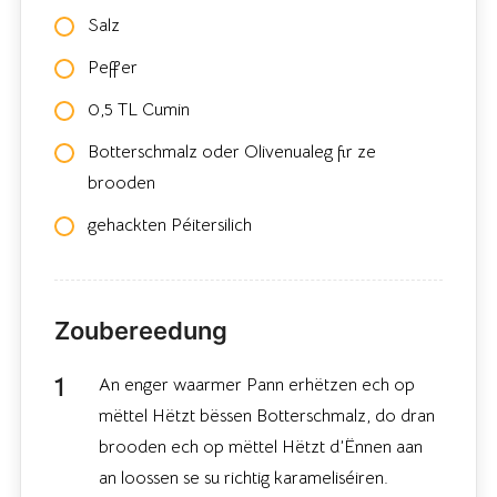
Salz
Peffer
0,5 TL Cumin
Botterschmalz oder Olivenualeg fir ze
brooden
gehackten Péitersilich
Zoubereedung
An enger waarmer Pann erhëtzen ech op
mëttel Hëtzt bëssen Botterschmalz, do dran
brooden ech op mëttel Hëtzt d’Ënnen aan
an loossen se su richtig karameliséiren.