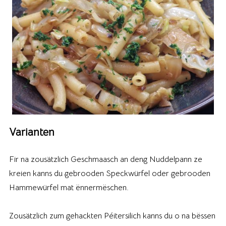
Varianten
Fir na zousätzlich Geschmaasch an deng Nuddelpann ze
kreien kanns du gebrooden Speckwürfel oder gebrooden
Hammewürfel mat ënnermëschen.
Zousätzlich zum gehackten Péitersilich kanns du o na bëssen