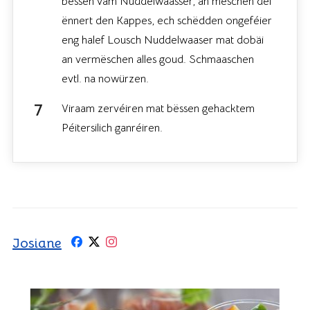
bëssen vam Nuddelwaasser, an mëschen déi
ënnert den Kappes, ech schëdden ongeféier
eng halef Lousch Nuddelwaaser mat dobäi
an vermëschen alles goud. Schmaaschen
evtl. na nowürzen.
Viraam zervéiren mat bëssen gehacktem
Péitersilich ganréiren.
Josiane