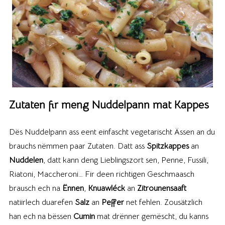
Zutaten fir meng Nuddelpann mat Kappes
Dës Nuddelpann ass eent einfascht vegetarischt Ässen an du
brauchs nëmmen paar Zutaten. Datt ass
Spitzkappes
an
Nuddelen
, datt kann deng Lieblingszort sen, Penne, Fussili,
Riatoni, Maccheroni… Fir deen richtigen Geschmaasch
brausch ech na
Ënnen
,
Knuawléck
an
Zitrounensaaft
natiirlech duarefen
Salz
an
Peffer
net fehlen. Zousätzlich
han ech na bëssen
Cumin
mat drënner gemëscht, du kanns