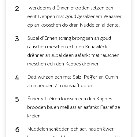
Iwerdeems d’Ënnen brooden setzen ech
eent Dëppen mat goud gesalzenem Waasser
op an kooschen do dran Nuddelen al dente.
Subal d’Ënnen sching brong sen an goud
rauschen mëschen ech den Knuawléck
drënner an subal deen aafänkt mat rauschen
mëschen ech den Kappes drënner.
Datt würzen ech mat Salz, Peffer an Cumin
an schëdden Zitrounsaaft dobäi.
Ënner vill réiren loossen ech den Kappes
brooden bis en mëll ass an aafänkt Faaref ze
kreien.
Nuddelen schëdden ech aaf, haalen äwer