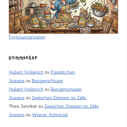
Portiounsgriissten
Kommentar
Hubert Hollerich
zu
Pastéitchen
Josiane
zu
Bungenschlupp
Hubert Hollerich
zu
Bungenschlupp
Josiane
zu
Zwëschen Dëppen an Zékt
Thea Juncket
zu
Zwëschen Dëppen an Zékt
Josiane
zu
Wiener Schnitzel