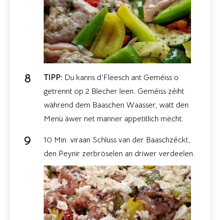
TIPP:
Du kanns d’Fleesch ant Geméiss o
getrennt op 2 Blecher leen. Geméiss zéiht
während dem Baaschen Waasser, watt den
Menü äwer net manner appetitlich mëcht.
10 Min. viraan Schluss van der Baaschzéckt,
den Peynir zerbröselen an driwer verdeelen.