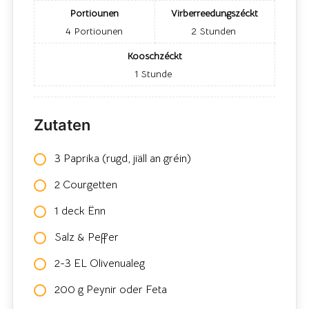
Portiounen
Virberreedungszéckt
4
Portiounen
2
Stunden
Kooschzéckt
1
Stunde
Zutaten
3 Paprika (rugd, jiäll an gréin)
2 Courgetten
1 deck Ënn
Salz & Peffer
2-3 EL Olivenualeg
200 g Peynir oder Feta