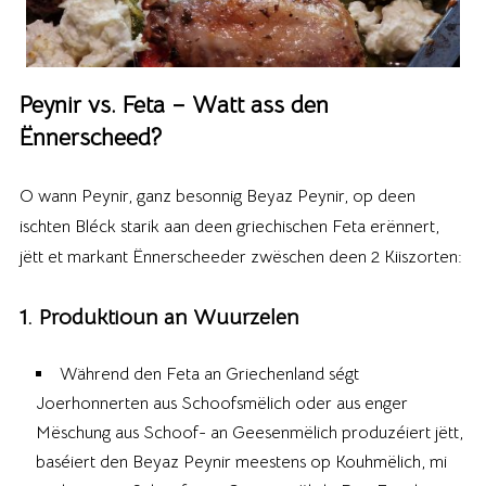
Peynir vs. Feta – Watt ass den
Ënnerscheed?
O wann Peynir, ganz besonnig Beyaz Peynir, op deen
ischten Bléck starik aan deen griechischen Feta erënnert,
jëtt et markant Ënnerscheeder zwëschen deen 2 Kiiszorten:
1. Produktioun an Wuurzelen
Während den Feta an Griechenland ségt
Joerhonnerten aus Schoofsmëlich oder aus enger
Mëschung aus Schoof- an Geesenmëlich produzéiert jëtt,
baséiert den Beyaz Peynir meestens op Kouhmëlich, mi