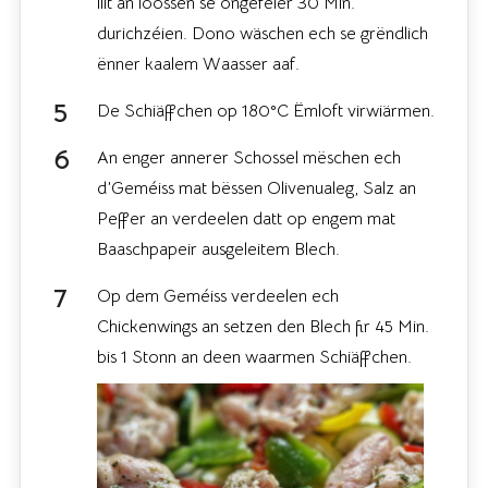
liit an loossen se ongeféier 30 Min.
durichzéien. Dono wäschen ech se grëndlich
ënner kaalem Waasser aaf.
De Schiäffchen op 180°C Ëmloft virwiärmen.
An enger annerer Schossel mëschen ech
d’Geméiss mat bëssen Olivenualeg, Salz an
Peffer an verdeelen datt op engem mat
Baaschpapeir ausgeleitem Blech.
Op dem Geméiss verdeelen ech
Chickenwings an setzen den Blech fir 45 Min.
bis 1 Stonn an deen waarmen Schiäffchen.