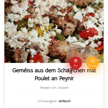
Pin
Drucken
Geméiss aus dem Schäffchen mat
Poulet an Peynir
Rezept von Josiane
Schwierigkeit:
einfasch