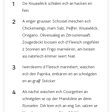
De Knuawléck schiälen ech an hacken en
fein.
A enger gruusser Schossel mëschen ech
Chickenwings, mam Salz, Peffer, Knuawléck,
Oregano, Olivenualeg an Zitrounensaaft.
Zougedeckt loossen ech d’Fleesch ongeféier
2 Stonnen am Frigo marniéiren, am besten
ass natiirlech ëmmer iwert Nait.
Iwerdeems d’Fleesch marinéiert, wäschen
ech den Paprika, entkären en an schnégden
en an graff Stécker.
Als nächst wäschen ech Courgetten an
schnégden se op der Mandoline an dënn
Ronselen. Déi leen ech an eng Sei, salzen se