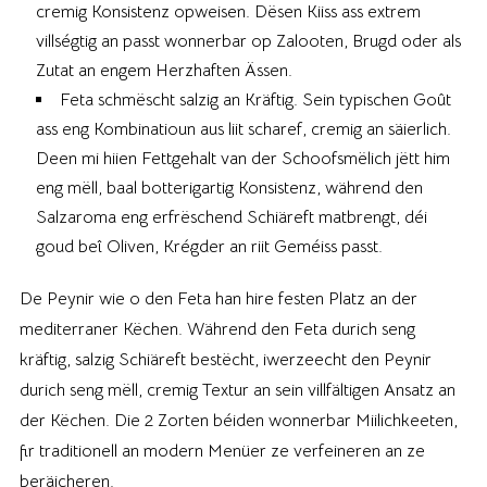
cremig Konsistenz opweisen. Dësen Kiiss ass extrem
villségtig an passt wonnerbar op Zalooten, Brugd oder als
Zutat an engem Herzhaften Ässen.
Feta schmëscht salzig an Kräftig. Sein typischen Goût
ass eng Kombinatioun aus liit scharef, cremig an säierlich.
Deen mi hiien Fettgehalt van der Schoofsmëlich jëtt him
eng mëll, baal botterigartig Konsistenz, während den
Salzaroma eng erfrëschend Schiäreft matbrengt, déi
goud beî Oliven, Krégder an riit Geméiss passt.
De Peynir wie o den Feta han hire festen Platz an der
mediterraner Këchen. Während den Feta durich seng
kräftig, salzig Schiäreft bestëcht, iwerzeecht den Peynir
durich seng mëll, cremig Textur an sein villfältigen Ansatz an
der Këchen. Die 2 Zorten béiden wonnerbar Miilichkeeten,
fir traditionell an modern Menüer ze verfeineren an ze
beräicheren.