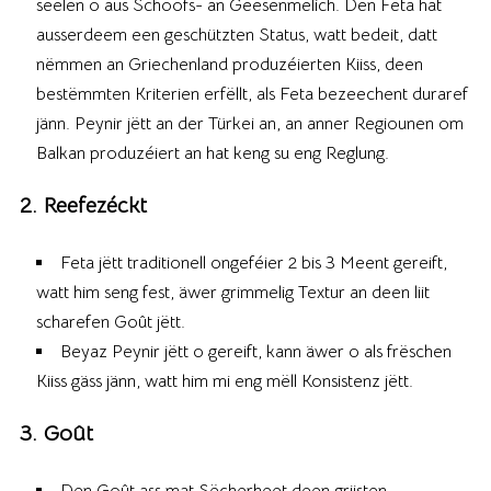
seelen o aus Schoofs- an Geesenmëlich. Den Feta hat
ausserdeem een geschützten Status, watt bedeit, datt
nëmmen an Griechenland produzéierten Kiiss, deen
bestëmmten Kriterien erfëllt, als Feta bezeechent duraref
jänn. Peynir jëtt an der Türkei an, an anner Regiounen om
Balkan produzéiert an hat keng su eng Reglung.
2. Reefezéckt
Feta jëtt traditionell ongeféier 2 bis 3 Meent gereift,
watt him seng fest, äwer grimmelig Textur an deen liit
scharefen Goût jëtt.
Beyaz Peynir jëtt o gereift, kann äwer o als frëschen
Kiiss gäss jänn, watt him mi eng mëll Konsistenz jëtt.
3. Goût
Den Goût ass mat Sëcherheet deen griisten