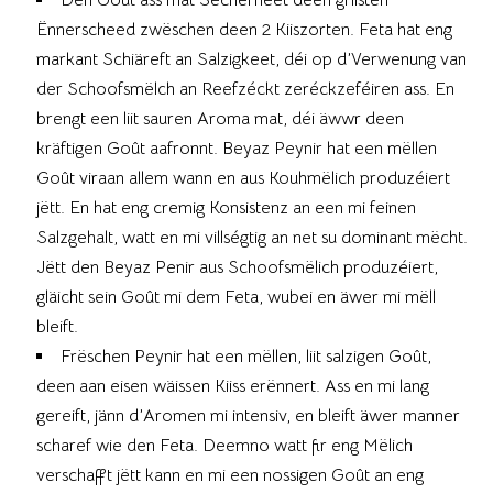
Ënnerscheed zwëschen deen 2 Kiiszorten. Feta hat eng
markant Schiäreft an Salzigkeet, déi op d’Verwenung van
der Schoofsmëlch an Reefzéckt zeréckzeféiren ass. En
brengt een liit sauren Aroma mat, déi äwwr deen
kräftigen Goût aafronnt. Beyaz Peynir hat een mëllen
Goût viraan allem wann en aus Kouhmëlich produzéiert
jëtt. En hat eng cremig Konsistenz an een mi feinen
Salzgehalt, watt en mi villségtig an net su dominant mëcht.
Jëtt den Beyaz Penir aus Schoofsmëlich produzéiert,
gläicht sein Goût mi dem Feta, wubei en äwer mi mëll
bleift.
Frëschen Peynir hat een mëllen, liit salzigen Goût,
deen aan eisen wäissen Kiiss erënnert. Ass en mi lang
gereift, jänn d’Aromen mi intensiv, en bleift äwer manner
scharef wie den Feta. Deemno watt fir eng Mëlich
verschafft jëtt kann en mi een nossigen Goût an eng