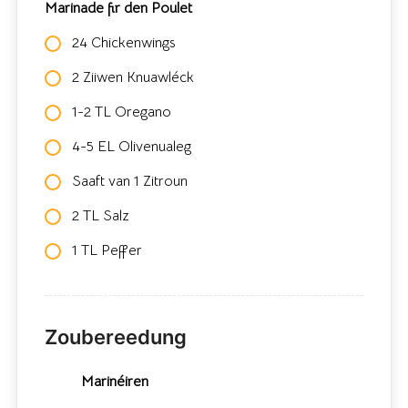
Marinade fir den Poulet
24 Chickenwings
2 Ziiwen Knuawléck
1-2 TL Oregano
4-5 EL Olivenualeg
Saaft van 1 Zitroun
2 TL Salz
1 TL Peffer
Zoubereedung
Marinéiren