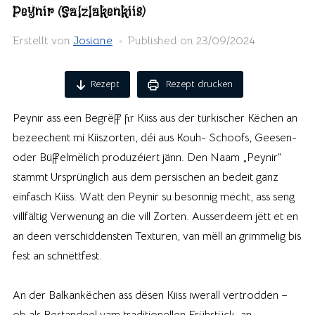
Peynir (Salzlakenkiis)
Erstellt von
Josiane
Published on
23/09/2024
Rezept
Rezept drucken
Peynir ass een Begrëff fir Kiiss aus der türkischer Këchen an
bezeechent mi Kiiszorten, déi aus Kouh- Schoofs, Geesen-
oder Büffelmëlich produzéiert jänn. Den Naam „Peynir“
stammt Ursprünglich aus dem persischen an bedeit ganz
einfasch Kiiss. Watt den Peynir su besonnig mëcht, ass seng
villfältig Verwenung an die vill Zorten. Ausserdeem jëtt et en
an deen verschiddensten Texturen, van mëll an grimmelig bis
fest an schnëttfest.
An der Balkankëchen ass dësen Kiiss iwerall vertrodden –
ob als Bestandeel vam traditionellen Frühstück, an