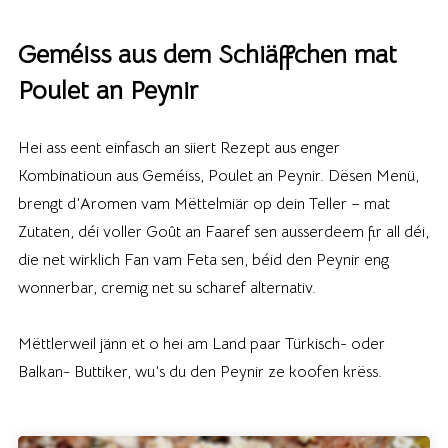
Geméiss aus dem Schiäffchen mat
Poulet an Peynir
Hei ass eent einfasch an siiert Rezept aus enger
Kombinatioun aus Geméiss, Poulet an Peynir. Dësen Menü,
brengt d’Aromen vam Mëttelmiär op dein Teller – mat
Zutaten, déi voller Goût an Faaref sen ausserdeem fir all déi,
die net wirklich Fan vam Feta sen, béid den Peynir eng
wonnerbar, cremig net su scharef alternativ.
Mëttlerweil jänn et o hei am Land paar Türkisch- oder
Balkan- Buttiker, wu’s du den Peynir ze koofen krëss.