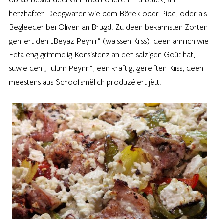
herzhaften Deegwaren wie dem Börek oder Pide, oder als
Begleeder bei Oliven an Brugd. Zu deen bekannsten Zorten
gehiiert den „Beyaz Peynir“ (wäissen Kiiss), deen ähnlich wie
Feta eng grimmelig Konsistenz an een salzigen Goût hat,
suwie den „Tulum Peynir“, een kräftig, gereiften Kiiss, deen
meestens aus Schoofsmëlich produzéiert jëtt.