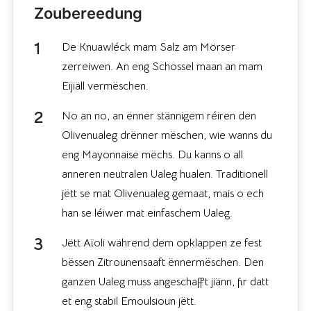
Zoubereedung
De Knuawléck mam Salz am Mörser
zerreiwen. An eng Schossel maan an mam
Eijiäll vermëschen.
No an no, an ënner stännigem réiren den
Olivenualeg drënner mëschen, wie wanns du
eng Mayonnaise mëchs. Du kanns o all
anneren neutralen Ualeg hualen. Traditionell
jëtt se mat Olivenualeg gemaat, mais o ech
han se léiwer mat einfaschem Ualeg.
Jëtt Aïoli während dem opklappen ze fest
bëssen Zitrounensaaft ënnermëschen. Den
ganzen Ualeg muss angeschafft jiänn, fir datt
et eng stabil Emoulsioun jëtt.