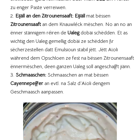
zu enger Paste verreiwen.
Eijäll an den Zitrounensaaft: Eijiäll
mat bëssen
Zitrounensaaft
an dem Knauwléck mëschen. No an no an
ënner stännigem réiren de
Ualeg
dobäi schëdden. Et as
wichtig den Ualeg gemellig dobäi ze schëdden fir
sëcherzestellen datt Emulsioun stabil jëtt. Jëtt Aïoli
während dem Opschloen ze fest na bëssen Zitrounensaaft
ënnermëschen, deen ganzen Ualeg soll angeschafft jiänn.
Schmaaschen:
Schmaaschen an mat bëssen
Cayennepeffer
an evtl. na Salz d’Aïoli dengem
Geschmaasch aanpassen.