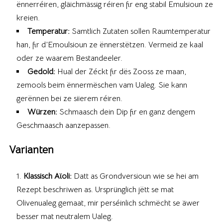
ënnerréiren, gläichmässig réiren fir eng stabil Emulsioun ze
kreien.
Temperatur:
Samtlich Zutaten sollen Raumtemperatur
han, fir d’Emoulsioun ze ënnerstëtzen. Vermeid ze kaal
oder ze waarem Bestandeeler.
Gedold:
Hual der Zéckt fir dës Zooss ze maan,
zemools beim ënnermëschen vam Ualeg. Sie kann
gerënnen bei ze siierem réiren.
Würzen:
Schmaasch dein Dip fir en ganz dengem
Geschmaasch aanzepassen.
Varianten
Klassisch Aïoli:
Datt as Grondversioun wie se hei am
Rezept beschriwen as. Ursprünglich jëtt se mat
Olivenualeg gemaat, mir perséinlich schmëcht se äwer
besser mat neutralem Ualeg.