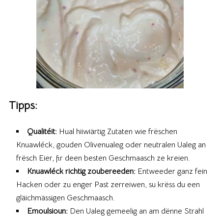
Tipps:
Qualitéit:
Hual hiiwiärtig Zutaten wie frëschen
Knuawléck, gouden Olivenualeg oder neutralen Ualeg an
frësch Eier, fir deen besten Geschmaasch ze kreien.
Knuawléck richtig zoubereeden:
Entweeder ganz fein
Hacken oder zu enger Past zerreiwen, su krëss du een
gläichmässigen Geschmaasch.
Emoulsioun:
Den Ualeg gemeelig an am dënne Strahl