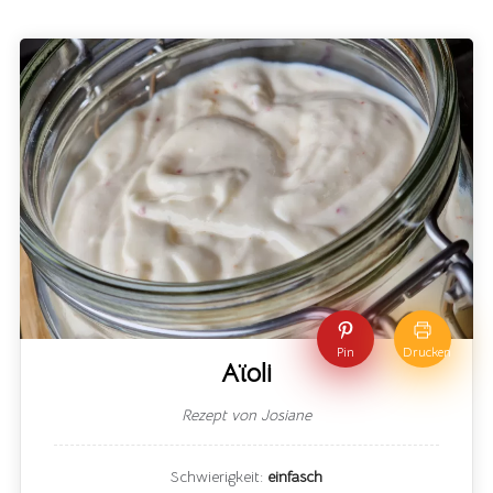
Pin
Drucken
Aïoli
Rezept von Josiane
Schwierigkeit:
einfasch