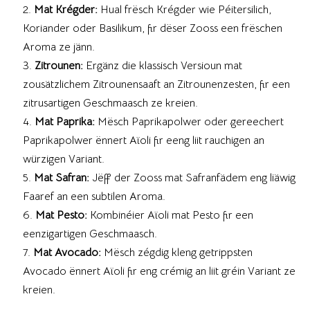
Mat Krégder:
Hual frësch Krégder wie Péitersilich,
Koriander oder Basilikum, fir dëser Zooss een frëschen
Aroma ze jänn.
Zitrounen:
Ergänz die klassisch Versioun mat
zousätzlichem Zitrounensaaft an Zitrounenzesten, fir een
zitrusartigen Geschmaasch ze kreien.
Mat Paprika:
Mësch Paprikapolwer oder gereechert
Paprikapolwer ënnert Aïoli fir eeng liit rauchigen an
würzigen Variant.
Mat Safran:
Jëff der Zooss mat Safranfädem eng liäwig
Faaref an een subtilen Aroma.
Mat Pesto:
Kombinéier Aïoli mat Pesto fir een
eenzigartigen Geschmaasch.
Mat Avocado:
Mësch zégdig kleng getrippsten
Avocado ënnert Aïoli fir eng crémig an liit gréin Variant ze
kreien.