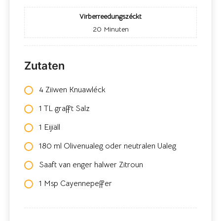
Virberreedungszéckt
20
Minuten
Zutaten
4 Ziiwen Knuawléck
1 TL grafft Salz
1 Eijiäll
180 ml Olivenualeg oder neutralen Ualeg
Saaft van enger halwer Zitroun
1 Msp Cayennepeffer