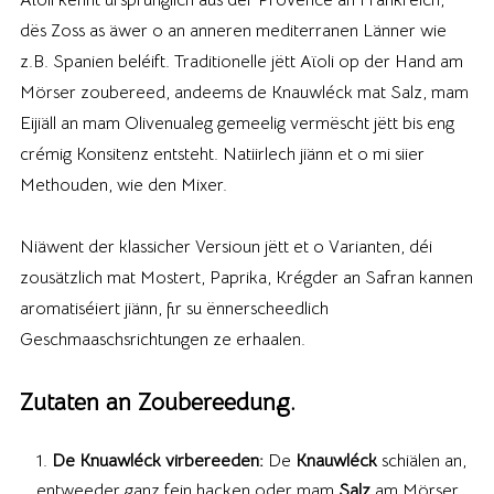
dës Zoss as äwer o an anneren mediterranen Länner wie
z.B. Spanien beléift. Traditionelle jëtt Aïoli op der Hand am
Mörser zoubereed, andeems de Knauwléck mat Salz, mam
Eijiäll an mam Olivenualeg gemeelig vermëscht jëtt bis eng
crémig Konsitenz entsteht. Natiirlech jiänn et o mi siier
Methouden, wie den Mixer.
Niäwent der klassicher Versioun jëtt et o Varianten, déi
zousätzlich mat Mostert, Paprika, Krégder an Safran kannen
aromatiséiert jiänn, fir su ënnerscheedlich
Geschmaaschsrichtungen ze erhaalen.
Zutaten an Zoubereedung.
De Knuawléck virbereeden:
De
Knauwléck
schiälen an,
entweeder ganz fein hacken oder mam
Salz
am Mörser