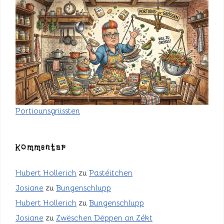
Portiounsgriissten
Kommentar
Hubert Hollerich
zu
Pastéitchen
Josiane
zu
Bungenschlupp
Hubert Hollerich
zu
Bungenschlupp
Josiane
zu
Zwëschen Dëppen an Zékt