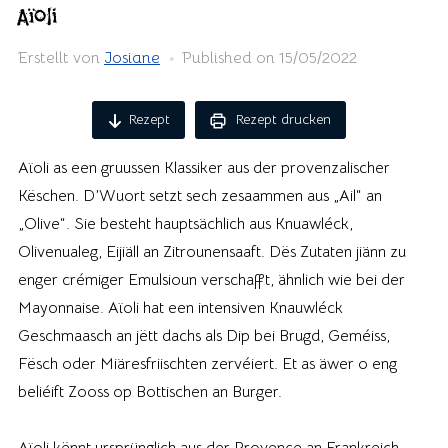
Aïoli
Erstellt von
Josiane
Published on
15/05/2022
Rezept
Rezept drucken
Aïoli as een gruussen Klassiker aus der provenzalischer
Këschen. D’Wuort setzt sech zesaammen aus „Ail“ an
„Olive“. Sie besteht hauptsächlich aus Knuawléck,
Olivenualeg, Eijiäll an Zitrounensaaft. Dës Zutaten jiänn zu
enger crémiger Emulsioun verschafft, ähnlich wie bei der
Mayonnaise. Aïoli hat een intensiven Knauwléck
Geschmaasch an jëtt dachs als Dip bei Brugd, Geméiss,
Fësch oder Miäresfriischten zervéiert. Et as äwer o eng
beliéift Zooss op Bottischen an Burger.
Aïoli kënnt ursprünglich aus der Provence an Frankreich,