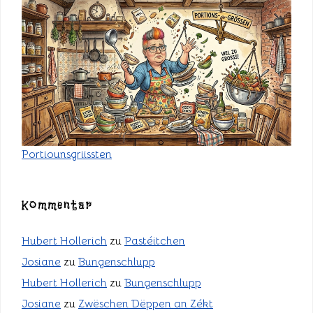
Portiounsgriissten
Kommentar
Hubert Hollerich
zu
Pastéitchen
Josiane
zu
Bungenschlupp
Hubert Hollerich
zu
Bungenschlupp
Josiane
zu
Zwëschen Dëppen an Zékt