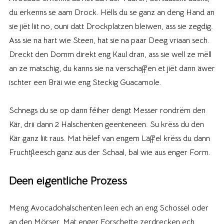
du erkenns se aam Drock. Hëlls du se ganz an deng Hand an
sie jiët liit no, ouni datt Drockplatzen bleiwen, ass sie zegdig.
Ass sie na hart wie Steen, hat sie na paar Deeg vriaan sech.
Dreckt den Domm direkt eng Kaul dran, ass sie well ze mëll
an ze matschig, du kanns sie na verschaffen et jiët dann äwer
ischter een Bräi wie eng Steckig Guacamole.
Schnegs du se op dann féiher dengt Messer rondrëm den
Kär, drii dann 2 Halschenten geenteneen. Su krëss du den
Kär ganz liit raus. Mat hëlef van engem Läffel krëss du dann
Fruchtfleesch ganz aus der Schaal, bal wie aus enger Form.
Deen eigentliche Prozess
Meng Avocadohalschenten leen ech an eng Schossel oder
an den Mörser. Mat enger Forschette zerdrecken ech