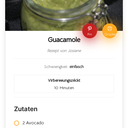
Pin
Drucken
Guacamole
Rezept von Josiane
Schwierigkeit:
einfasch
Virbereeungszéckt
10
Minuten
Zutaten
2 Avocado