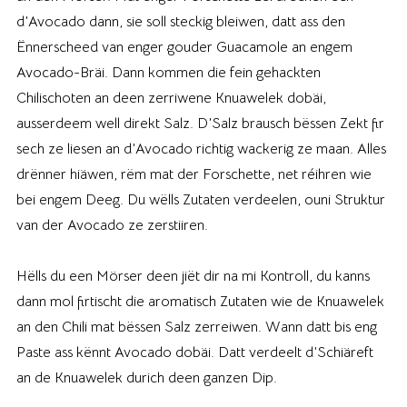
d’Avocado dann, sie soll steckig bleiwen, datt ass den
Ënnerscheed van enger gouder Guacamole an engem
Avocado-Bräi. Dann kommen die fein gehackten
Chilischoten an deen zerriwene Knuawelek dobäi,
ausserdeem well direkt Salz. D’Salz brausch bëssen Zekt fir
sech ze liesen an d’Avocado richtig wackerig ze maan. Alles
drënner hiäwen, rëm mat der Forschette, net réihren wie
bei engem Deeg. Du wëlls Zutaten verdeelen, ouni Struktur
van der Avocado ze zerstiiren.
Hëlls du een Mörser deen jiët dir na mi Kontroll, du kanns
dann mol firtischt die aromatisch Zutaten wie de Knuawelek
an den Chili mat bëssen Salz zerreiwen. Wann datt bis eng
Paste ass kënnt Avocado dobäi. Datt verdeelt d’Schiäreft
an de Knuawelek durich deen ganzen Dip.