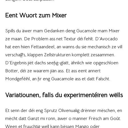
Eent Wuort zum Mixer
Spills du äwer mam Gedanken deng Gucamole mam Mixer
ze maan. De Problem ass net Textur déi fehlt. D’Avocado
hat een hiien Fettaandeel, an wanns du sie mechanisch ze vill
verschaffs, klappen Zellstrukturen komplett zesaammen.
D’Ergebnis jiët dachs seefig-glatt, ähnlich wie opgeschloen
Botter, déi ze waarem jiän ass. Et ass eent annert
Mondgeféihl, an fir eng Guacamole ass et datt Falscht.
Variatiounen, falls du experimentéiren wëlls
Et senn der déi eng Sprutz Olivenualig drënner mëschen, en
mëcht datt Ganzt mi ronn, äwer o manner Frësch am Goût.
Ween et fruuchtig well kann bëssen Mango oder