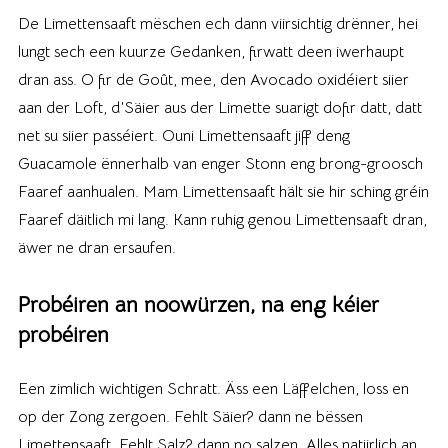
De Limettensaaft mëschen ech dann viirsichtig drënner, hei
lungt sech een kuurze Gedanken, firwatt deen iwerhaupt
dran ass. O fir de Goût, mee, den Avocado oxidéiert siier
aan der Loft, d’Säier aus der Limette suarigt dofir datt, datt
net su siier passéiert. Ouni Limettensaaft jiff deng
Guacamole ënnerhalb van enger Stonn eng brong-groosch
Faaref aanhualen. Mam Limettensaaft hält sie hir sching gréin
Faaref däitlich mi lang. Kann ruhig genou Limettensaaft dran,
äwer ne dran ersaufen.
Probéiren an noowürzen, na eng kéier
probéiren
Een zimlich wichtigen Schratt. Äss een Läffelchen, loss en
op der Zong zergoen. Fehlt Säier? dann ne bëssen
Limettensaaft. Fehlt Salz? dann no salzen. Alles natiirlich an