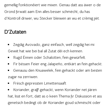
gemellig fonktionéiert wie mixen. Genau datt ass äwer o de
Grond firwatt aam Enn alles besser schmëcht, du has
d’Kontroll driwer, wu Stecker bleiwen an wu et crèmig jiët.
D’Zutaten
Zegdig Avovado, ganz einfasch, well zegdig hei mi
Gewiit hat wie bei bal all Zutat déi ech kennen.
Rugd Ënnen oder Schalotten, fein gewürfelt.
Fir bëssen Feier eng Jalapeño, entkärt an fein gehackt.
Genausu den Knuawelek, fein gehackt oder am besten
zugar na zerriwen.
Frësch gepressten Limettensaaft
Koriander, graff gehackt, wenn Koriander net jiären
hat, lisst en fort, datt as o keen Thema fir Diskussion et ass
genetsich bedingt ob dir Koriander goud schmëscht oder