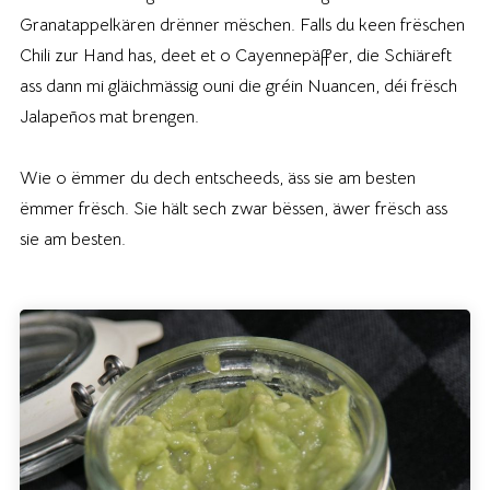
Granatappelkären drënner mëschen. Falls du keen frëschen
Chili zur Hand has, deet et o Cayennepäffer, die Schiäreft
ass dann mi gläichmässig ouni die gréin Nuancen, déi frësch
Jalapeños mat brengen.
Wie o ëmmer du dech entscheeds, äss sie am besten
ëmmer frësch. Sie hält sech zwar bëssen, äwer frësch ass
sie am besten.