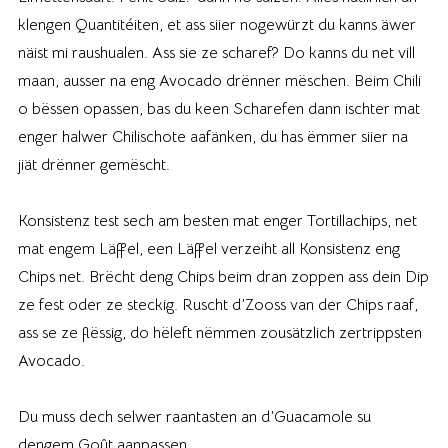
klengen Quantitéiten, et ass siier nogewürzt du kanns äwer
näist mi raushualen. Ass sie ze scharef? Do kanns du net vill
maan, ausser na eng Avocado drënner mëschen. Beim Chili
o bëssen opassen, bas du keen Scharefen dann ischter mat
enger halwer Chilischote aafänken, du has ëmmer siier na
jiät drënner gemëscht.
Konsistenz test sech am besten mat enger Tortillachips, net
mat engem Läffel, een Läffel verzeiht all Konsistenz eng
Chips net. Brëcht deng Chips beim dran zoppen ass dein Dip
ze fest oder ze steckig. Ruscht d’Zooss van der Chips raaf,
ass se ze flëssig, do hëleft nëmmen zousätzlich zertrippsten
Avocado.
Du muss dech selwer raantasten an d’Guacamole su
dengem Goût aanpassen.