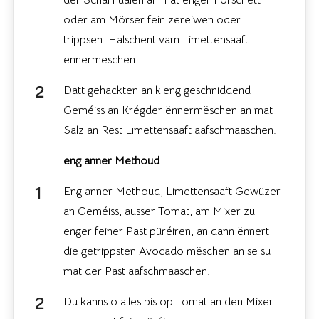
der Schal hualen an mat enger Forschett
oder am Mörser fein zereiwen oder
trippsen. Halschent vam Limettensaaft
ënnermëschen.
Datt gehackten an kleng geschniddend
Geméiss an Krégder ënnermëschen an mat
Salz an Rest Limettensaaft aafschmaaschen.
eng anner Methoud
Eng anner Methoud, Limettensaaft Gewüzer
an Geméiss, ausser Tomat, am Mixer zu
enger feiner Past püréiren, an dann ënnert
die getrippsten Avocado mëschen an se su
mat der Past aafschmaaschen.
Du kanns o alles bis op Tomat an den Mixer