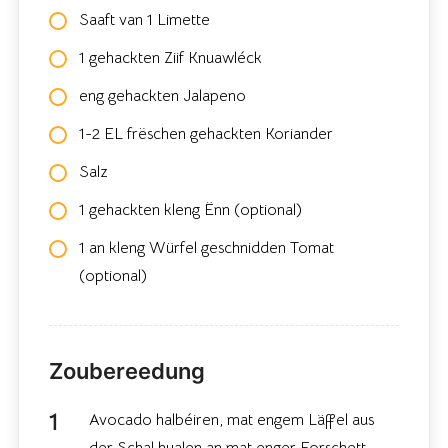
Saaft van 1 Limette
1 gehackten Ziif Knuawléck
eng gehackten Jalapeno
1-2 EL frëschen gehackten Koriander
Salz
1 gehackten kleng Ënn (optional)
1 an kleng Würfel geschnidden Tomat
(optional)
Zoubereedung
Avocado halbéiren, mat engem Läffel aus