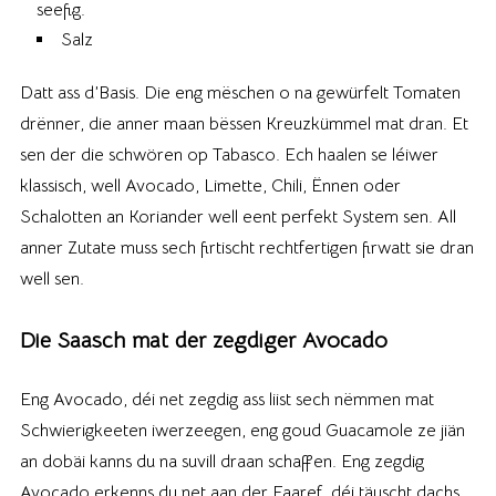
seefig.
Salz
Datt ass d’Basis. Die eng mëschen o na gewürfelt Tomaten
drënner, die anner maan bëssen Kreuzkümmel mat dran. Et
sen der die schwören op Tabasco. Ech haalen se léiwer
klassisch, well Avocado, Limette, Chili, Ënnen oder
Schalotten an Koriander well eent perfekt System sen. All
anner Zutate muss sech firtischt rechtfertigen firwatt sie dran
well sen.
Die Saasch mat der zegdiger Avocado
Eng Avocado, déi net zegdig ass liist sech nëmmen mat
Schwierigkeeten iwerzeegen, eng goud Guacamole ze jiän
an dobäi kanns du na suvill draan schaffen. Eng zegdig
Avocado erkenns du net aan der Faaref, déi täuscht dachs,