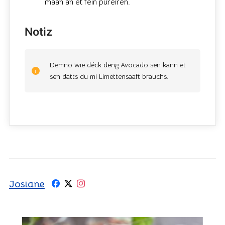
maan an et fein püréiren.
Notiz
Demno wie déck deng Avocado sen kann et
sen datts du mi Limettensaaft brauchs.
Josiane