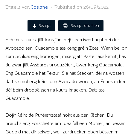
Erstellt von
Josiane
Published on
26/09/2022
Rezept
Rezept drucken
Ech muss kuurz jiät loos jiän, befir ech iwerhaupt bei der
Avocado sen. Guacamole ass keng gréin Zoss. Wann bei dir
zum Schluss eng homogen, mixerglatt Paste raus kënnt, has
du zwar jiät Ässbares produzéiert, äwer keng Guacamole.
Eng Guacamole hat Textur, Sie hat Stecker, déi na wossen,
datt se mol eng kéier eng Avocado woren, an Ënnestecker
déi beim dropbäissen na kuurz knacken. Datt ass
Guacamole.
Dofir fléiht de Püréiertstaaf hokt aus der Këchen. Du
brauchs eng Forschette am Idealfall een Mörser, an bëssen
Gedold mat dir selwer, well zerdrecken eben bëssen mi