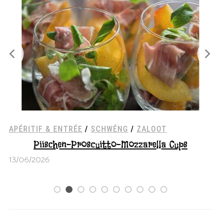
APÉRITIF & ENTRÉE
/
GEMÉISS
/
VEGETARISCH
REZEPTER
Mozzarella-Tomaten-Basilikum Cups
13/06/2026