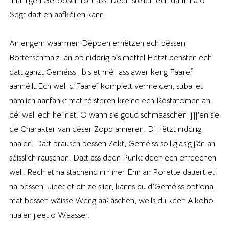
miähligen Geroosch fort ass. Deen stellen ech dann na o
Segt datt en aafkéilen kann.
An engem waarmen Dëppen erhëtzen ech bëssen
Botterschmalz, an op niddrig bis mëttel Hëtzt dënsten ech
datt ganzt Geméiss , bis et mëll ass äwer keng Faaref
aanhëllt.Ech well d’Faaref komplett vermeiden, subal et
nämlich aanfänkt mat réisteren kreine ech Röstaromen an
déi well ech hei net. O wann sie goud schmaaschen, jiffen sie
de Charakter van dëser Zopp änneren. D’Hëtzt niddrig
haalen. Datt brausch bëssen Zekt, Geméiss soll glasig jiän an
séisslich rauschen. Datt ass deen Punkt deen ech erreechen
well. Rech et na stächend ni riiher Ënn an Porette dauert et
na bëssen. Jieet et dir ze siier, kanns du d’Geméiss optional
mat bëssen wäisse Weng aafläschen, wells du keen Alkohol
hualen jieet o Waasser.