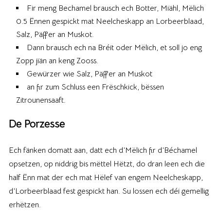
Fir meng Bechamel brausch ech Botter, Miähl, Mëlich
0.5 Ënnen gespickt mat Neelcheskapp an Lorbeerblaad,
Salz, Päffer an Muskot.
Dann brausch ech na Bréit oder Mëlich, et soll jo eng
Zopp jiän an keng Zooss.
Gewürzer wie Salz, Päffer an Muskot
an fir zum Schluss een Frëschkick, bëssen
Zitrounensaaft.
De Porzesse
Ech fänken domatt aan, datt ech d’Mëlich fir d’Béchamel
opsetzen, op niddrig bis mëttel Hëtzt, do dran leen ech die
half Ënn mat der ech mat Hëlef van engem Neelcheskapp,
d’Lorbeerblaad fest gespickt han. Su lossen ech déi gemellig
erhëtzen.