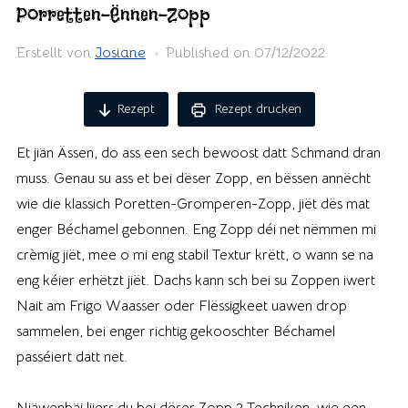
Porretten-Ënnen-Zopp
Erstellt von
Josiane
Published on
07/12/2022
Rezept
Rezept drucken
Et jiän Ässen, do ass een sech bewoost datt Schmand dran
muss. Genau su ass et bei dëser Zopp, en bëssen annëcht
wie die klassich Poretten-Gromperen-Zopp, jiët dës mat
enger Béchamel gebonnen. Eng Zopp déi net nëmmen mi
crèmig jiët, mee o mi eng stabil Textur krëtt, o wann se na
eng kéier erhëtzt jiët. Dachs kann sch bei su Zoppen iwert
Nait am Frigo Waasser oder Flëssigkeet uawen drop
sammelen, bei enger richtig gekooschter Béchamel
passéiert datt net.
Niäwenbäi liiers du bei dëser Zopp 2 Techniken, wie een