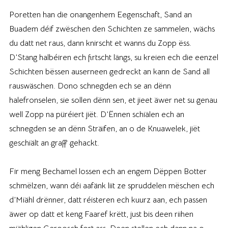
Poretten han die onangenhem Eegenschaft, Sand an
Buadem déif zwëschen den Schichten ze sammelen, wächs
du datt net raus, dann knirscht et wanns du Zopp ëss.
D’Stang halbéiren ech firtscht längs, su kreien ech die eenzel
Schichten bëssen auserneen gedreckt an kann de Sand all
rauswäschen. Dono schnegden ech se an dënn
halefronselen, sie sollen dënn sen, et jieet äwer net su genau
well Zopp na püréiert jiët. D’Ënnen schiälen ech an
schnegden se an dënn Sträifen, an o de Knuawelek, jiët
geschiält an graff gehackt.
Fir meng Bechamel lossen ech an engem Dëppen Botter
schmëlzen, wann déi aafänk liit ze spruddelen mëschen ech
d’Miähl drënner, datt réisteren ech kuurz aan, ech passen
äwer op datt et keng Faaref krëtt, just bis deen riihen