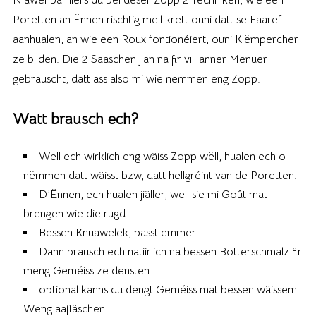
Poretten an Ënnen rischtig mëll krëtt ouni datt se Faaref
aanhualen, an wie een Roux fontionéiert, ouni Klëmpercher
ze bilden. Die 2 Saaschen jiän na fir vill anner Menüer
gebrauscht, datt ass also mi wie nëmmen eng Zopp.
Watt brausch ech?
Well ech wirklich eng wäiss Zopp wëll, hualen ech o
nëmmen datt wäisst bzw, datt hellgréint van de Poretten.
D’Ënnen, ech hualen jiäller, well sie mi Goût mat
brengen wie die rugd.
Bëssen Knuawelek, passt ëmmer.
Dann brausch ech natiirlich na bëssen Botterschmalz fir
meng Geméiss ze dënsten.
optional kanns du dengt Geméiss mat bëssen wäissem
Weng aafläschen