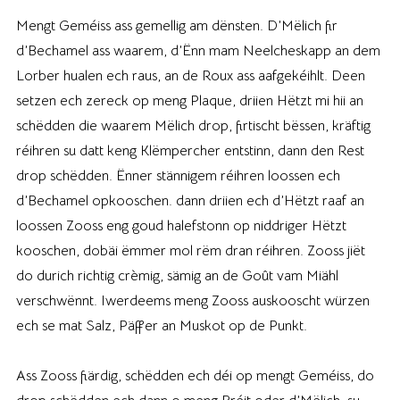
Mengt Geméiss ass gemellig am dënsten. D’Mëlich fir
d’Bechamel ass waarem, d’Ënn mam Neelcheskapp an dem
Lorber hualen ech raus, an de Roux ass aafgekéihlt. Deen
setzen ech zereck op meng Plaque, driien Hëtzt mi hii an
schëdden die waarem Mëlich drop, firtischt bëssen, kräftig
réihren su datt keng Klëmpercher entstinn, dann den Rest
drop schëdden. Ënner stännigem réihren loossen ech
d’Bechamel opkooschen. dann driien ech d’Hëtzt raaf an
loossen Zooss eng goud halefstonn op niddriger Hëtzt
kooschen, dobäi ëmmer mol rëm dran réihren. Zooss jiët
do durich richtig crèmig, sämig an de Goût vam Miähl
verschwënnt. Iwerdeems meng Zooss auskooscht würzen
ech se mat Salz, Päffer an Muskot op de Punkt.
Ass Zooss fiärdig, schëdden ech déi op mengt Geméiss, do