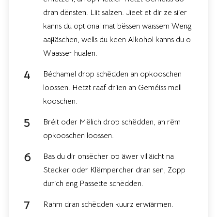
dran dënsten. Liit salzen. Jieet et dir ze siier
kanns du optional mat bëssen wäissem Weng
aafläschen, wells du keen Alkohol kanns du o
Waasser hualen.
Béchamel drop schëdden an opkooschen
loossen. Hëtzt raaf driien an Geméiss mëll
kooschen.
Bréit oder Mëlich drop schëdden, an rëm
opkooschen loossen.
Bas du dir onsëcher op äwer villäicht na
Stecker oder Klëmpercher dran sen, Zopp
durich eng Passette schëdden.
Rahm dran schëdden kuurz erwiärmen.