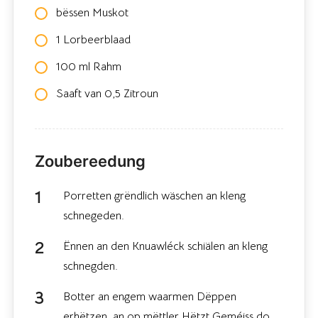
bëssen Muskot
1 Lorbeerblaad
100 ml Rahm
Saaft van 0,5 Zitroun
Zoubereedung
Porretten grëndlich wäschen an kleng
schnegeden.
Ënnen an den Knuawléck schiälen an kleng
schnegden.
Botter an engem waarmen Dëppen
erhëtzen, an op mëttler Hëtzt Geméiss do