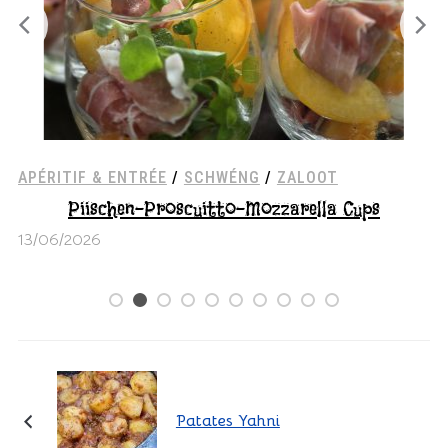
APÉRITIF & ENTRÉE
/
GEMÉISS
/
VEGETARISCH
REZEPTER
Mozzarella-Tomaten-Basilikum Cups
13/06/2026
Patates Yahni