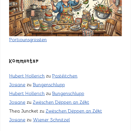
Portiounsgriissten
Kommentar
Hubert Hollerich
zu
Pastéitchen
Josiane
zu
Bungenschlupp
Hubert Hollerich
zu
Bungenschlupp
Josiane
zu
Zwëschen Dëppen an Zékt
Thea Juncket
zu
Zwëschen Dëppen an Zékt
Josiane
zu
Wiener Schnitzel