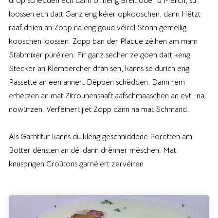
drop schëdden ech dann o meng Bréit oder d’Mëlich, su
loossen ech datt Ganz eng kéier opkooschen, dann Hëtzt
raaf driien an Zopp na eng goud véirel Stonn gemellig
kooschen loossen. Zopp ban der Plaque zéihen am mam
Stabmixer püréiren. Fir ganz secher ze goen datt keng
Stecker an Klëmpercher dran sen, kanns se durich eng
Passette an een annert Dëppen schëdden. Dann rem
erhëtzen an mat Zitrounensaaft aafschmaaschen an evtl. na
nowürzen. Verfeinert jiët Zopp dann na mat Schmand.
Als Garntitur kanns du kleng geschniddene Poretten am
Botter dënsten an déi dann drënner mëschen. Mat
knusprigen Croûtons garnéiert zervéiren