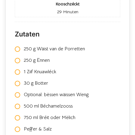
Kooschzéckt
29
Minuten
Zutaten
250 g Wäist van de Porretten
250 g Ënnen
1 Ziif Knuawléck
30 g Botter
Optional: bëssen wäissen Weng
500 ml Béchamelzooss
750 ml Bréit oder Mëlich
Peffer & Salz