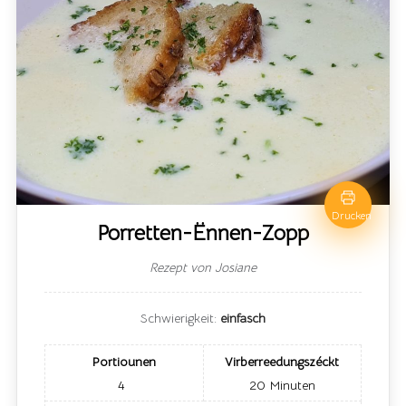
Drucken
Porretten-Ënnen-Zopp
Rezept von Josiane
Schwierigkeit:
einfasch
Portiounen
Virberreedungszéckt
4
20
Minuten